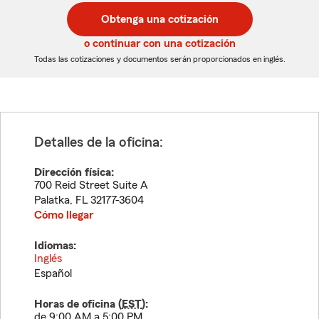
postal
postal
Obtenga una cotización
de
de
5
5
o continuar con una cotización
dígitos
dígitos
Todas las cotizaciones y documentos serán proporcionados en inglés.
Detalles de la oficina:
Dirección física:
700 Reid Street Suite A
Palatka
,
FL
32177-3604
Cómo llegar
Idiomas:
Inglés
Español
Horas de oficina (
EST
):
de 9:00 AM a 5:00 PM