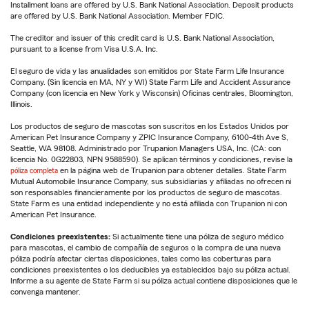
Installment loans are offered by U.S. Bank National Association. Deposit products
are offered by U.S. Bank National Association. Member FDIC.
The creditor and issuer of this credit card is U.S. Bank National Association,
pursuant to a license from Visa U.S.A. Inc.
El seguro de vida y las anualidades son emitidos por State Farm Life Insurance
Company. (Sin licencia en MA, NY y WI) State Farm Life and Accident Assurance
Company (con licencia en New York y Wisconsin) Oficinas centrales, Bloomington,
Illinois.
Los productos de seguro de mascotas son suscritos en los Estados Unidos por
American Pet Insurance Company y ZPIC Insurance Company, 6100-4th Ave S,
Seattle, WA 98108. Administrado por Trupanion Managers USA, Inc. (CA: con
licencia No. 0G22803, NPN 9588590). Se aplican términos y condiciones, revise la
póliza completa
en la página web de Trupanion para obtener detalles. State Farm
Mutual Automobile Insurance Company, sus subsidiarias y afiliadas no ofrecen ni
son responsables financieramente por los productos de seguro de mascotas.
State Farm es una entidad independiente y no está afiliada con Trupanion ni con
American Pet Insurance.
Condiciones preexistentes:
Si actualmente tiene una póliza de seguro médico
para mascotas, el cambio de compañía de seguros o la compra de una nueva
póliza podría afectar ciertas disposiciones, tales como las coberturas para
condiciones preexistentes o los deducibles ya establecidos bajo su póliza actual.
Informe a su agente de State Farm si su póliza actual contiene disposiciones que le
convenga mantener.