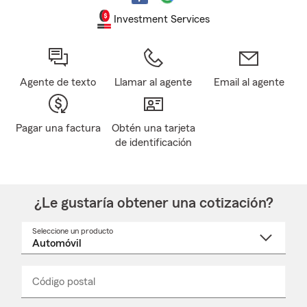
Investment Services
Agente de texto
Llamar al agente
Email al agente
Pagar una factura
Obtén una tarjeta
de identificación
¿Le gustaría obtener una cotización?
Seleccione un producto
Seleccione
un
nombre
de
producto
del
Código postal
Ingresa
Ingresa
_____
menú
un
un
desplegable
código
código