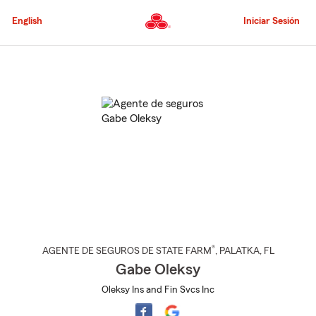
Pasar
al
English
Iniciar Sesión
contenido
principal
Comienzo
del
contenido
principal
®
AGENTE DE SEGUROS DE STATE FARM
,
PALATKA
, FL
Gabe Oleksy
Oleksy Ins and Fin Svcs Inc