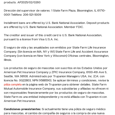
products. AP2025/02/0260
Dirección del supervisor de valores: 1 State Farm Plaza, Bloomington, IL 61710-
0001 Teléfono: 206-521-5009
Installment loans are offered by U.S. Bank National Association. Deposit products
are offered by U.S. Bank National Association. Member FDIC.
The creditor and issuer of this credit card is U.S. Bank National Association,
pursuant to a license from Visa U.S.A. Inc.
El seguro de vida y las anualidades son emitidos por State Farm Life Insurance
Company. (Sin licencia en MA, NY y WI) State Farm Life and Accident Assurance
Company (con licencia en New York y Wisconsin) Oficinas centrales, Bloomington,
Illinois.
Los productos de seguro de mascotas son suscritos en los Estados Unidos por
American Pet Insurance Company y ZPIC Insurance Company, 6100-4th Ave S,
Seattle, WA 98108. Administrado por Trupanion Managers USA, Inc. (CA: con
licencia No. 0G22803, NPN 9588590). Se aplican términos y condiciones, revise la
póliza completa
en la página web de Trupanion para obtener detalles. State Farm
Mutual Automobile Insurance Company, sus subsidiarias y afiliadas no ofrecen ni
son responsables financieramente por los productos de seguro de mascotas.
State Farm es una entidad independiente y no está afiliada con Trupanion ni con
American Pet Insurance.
Condiciones preexistentes:
Si actualmente tiene una póliza de seguro médico
para mascotas, el cambio de compañía de seguros o la compra de una nueva