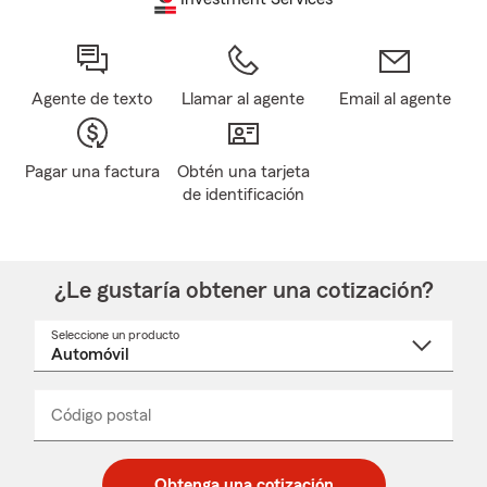
Agente de texto
Llamar al agente
Email al agente
Pagar una factura
Obtén una tarjeta
de identificación
¿Le gustaría obtener una cotización?
Seleccione un producto
Seleccione
un
nombre
de
producto
del
Código postal
Ingresa
Ingresa
_____
menú
un
un
desplegable
código
código
postal
postal
Obtenga una cotización