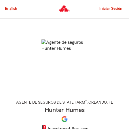
Pasar
al
English
Iniciar Sesión
contenido
principal
Comienzo
del
contenido
principal
®
AGENTE DE SEGUROS DE STATE FARM
,
ORLANDO
, FL
Hunter Humes
Investment Services