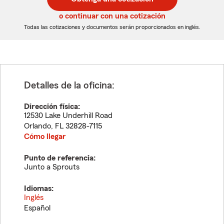
de
de
5
5
o continuar con una cotización
dígitos
dígitos
Todas las cotizaciones y documentos serán proporcionados en inglés.
Detalles de la oficina:
Dirección física:
12530 Lake Underhill Road
Orlando
,
FL
32828-7115
Cómo llegar
Punto de referencia:
Junto a Sprouts
Idiomas:
Inglés
Español