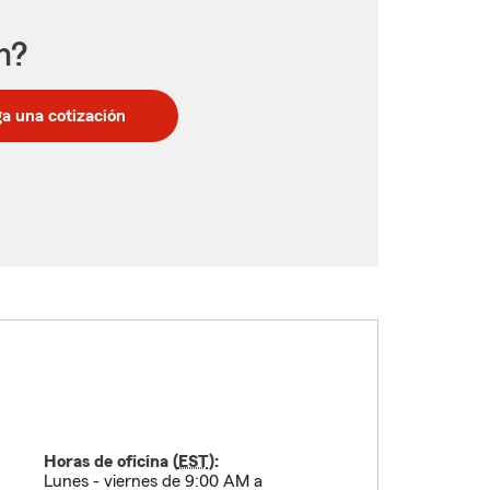
n?
a una cotización
Horas de oficina (
EST
):
Lunes - viernes de 9:00 AM a