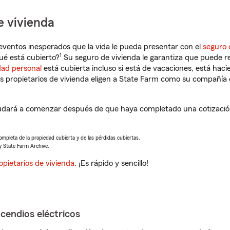
e vivienda
eventos inesperados que la vida le pueda presentar con el
seguro 
1
ué está cubierto?
Su seguro de vivienda le garantiza que puede re
dad personal
está cubierta incluso si está de vacaciones, está haci
propietarios de vivienda eligen a State Farm como su compañía 
dará a comenzar después de que haya completado una cotización 
completa de la propiedad cubierta y de las pérdidas cubiertas.
y State Farm Archive.
opietarios de vivienda
. ¡Es rápido y sencillo!
ncendios eléctricos