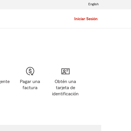
English
Iniciar Sesión
gente
Pagar una
Obtén una
factura
tarjeta de
identificación