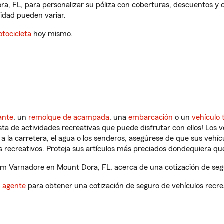
a, FL, para personalizar su póliza con coberturas, descuentos y
ilidad pueden variar.
tocicleta
hoy mismo.
ante
, un
remolque de acampada
, una
embarcación
o un
vehículo 
ista de actividades recreativas que puede disfrutar con ellos! Los 
a la carretera, el agua o los senderos, asegúrese de que sus vehí
 recreativos. Proteja sus artículos más preciados dondequiera qu
m Varnadore en Mount Dora, FL, acerca de una cotización de segu
n agente
para obtener una cotización de seguro de vehículos recre