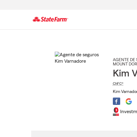
Comienzo
del
contenido
principal
AGENTE DE 
MOUNT DO
Kim V
ChFC®
Kim Varnador
Investm