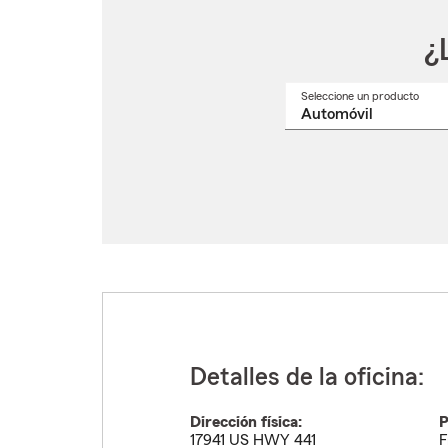
¿
Seleccione un producto
Selec
un
nomb
de
produ
del
menú
despl
Detalles de la oficina:
Dirección física:
P
17941 US HWY 441
F