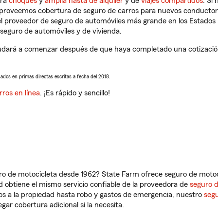
tra
choques
y
amplia hasta de alquiler
y de
viajes compartidos
. Si
s proveemos cobertura de seguro de carros para nuevos conductores
l proveedor de seguro de automóviles más grande en los Estados
seguro de automóviles y de vivienda.
dará a comenzar después de que haya completado una cotización 
sados en primas directas escritas a fecha del 2018.
rros en línea
. ¡Es rápido y sencillo!
ro de motocicleta desde 1962? State Farm ofrece seguro de motoci
 obtiene el mismo servicio confiable de la proveedora de
seguro 
os a la propiedad hasta robo y gastos de emergencia, nuestro
segu
gar cobertura adicional si la necesita.