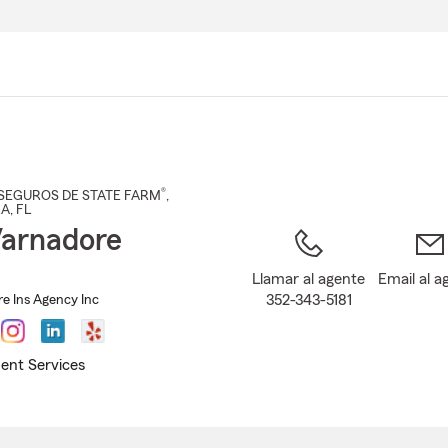
Pasar
al
contenido
principal
®
SEGUROS DE STATE FARM
,
RA
, FL
arnadore
Llamar al agente
Email al a
352-343-5181
e Ins Agency Inc
ent Services