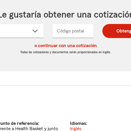
Le gustaría obtener una cotizació
cione
Código postal
Ingresa
Ingresa
Obteng
_____
un
un
re
código
código
cto
o continuar con una cotización
postal
postal
de
de
Todas las cotizaciones y documentos serán proporcionados en inglés.
egable
5
5
dígitos
dígitos
unto de referencia:
Idiomas:
rente a Health Basket y junto
Inglés