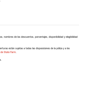
s
s, nombres de los descuentos, porcentajes, disponibilidad y elegibilidad
turas están sujetas a todas las disposiciones de la póliza y a los
 de State Farm
.
s.