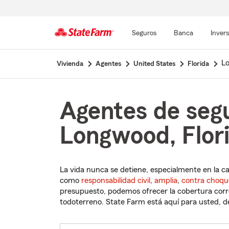
Seguros
Banca
Inver
Comienzo
L
Vivienda
Agentes
United States
Florida
del
contenido
principal
Agentes de seg
Longwood, Flor
La vida nunca se detiene, especialmente en la c
como
responsabilidad civil
,
amplia
,
contra choqu
presupuesto, podemos ofrecer la cobertura corre
todoterreno. State Farm está aquí para usted, des