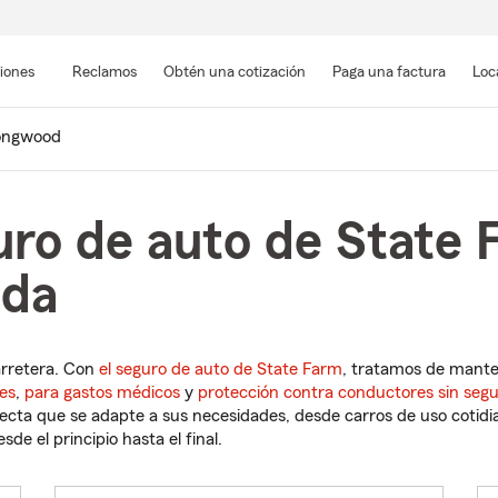
Pasar
al
siones
Reclamos
Obtén una cotización
Paga una factura
Loc
contenido
principal
ongwood
uro de auto de State 
ida
arretera. Con
el seguro de auto de State Farm
, tratamos de mant
es
,
para gastos médicos
y
protección contra conductores sin seg
cta que se adapte a sus necesidades, desde carros de uso cotidian
de el principio hasta el final.