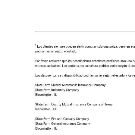
1
Los clientes siempre pueden elegir comprar solo una póliza, pero, en ese
podrían variar según el estado.
Por favor, recuerde que las descripciones anteriores contienen solo una de
endosos aplicables. Las opciones de cobertura podrían variar según el es
Los descuentos y su disponibilidad podrían variar según el estado y los re
State Farm Mutual Automobile Insurance Company
State Farm Indemnity Company
Bloomington, IL
State Farm County Mutual Insurance Company of Texas
Richardson, TX
State Farm Fire and Casualty Company
State Farm General Insurance Company
Bloomington, IL