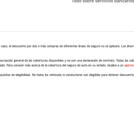
Todo sobre servicios bancario
 caso, el descuento por dos o más compras de diferentes líneas de seguro no se aplicará. Los ahorro
scripción general de las coberturas disponibles y no son una declaración de contrato. Todas las cober
tado. Para conocer más acerca de la cobertura del seguro de auto en su estado, localice a un
agente
quisitos de elegibilidad. No todos los vehículos ni conductores son elegibles para obtener descuento