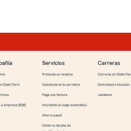
añía
Servicios
Carreras
anos
Presenta un reclamo
Carreras en State Fa
e State Farm
Asistencia en la carretera
Diversidad e inclusión
Prensa
Paga una factura
Jubilados
 a empresa (B2B)
Inscríbete en pago automático
Ahorra papel
Obtén tu tarjeta de