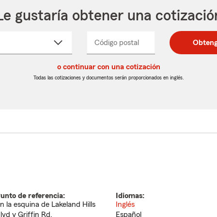
Le gustaría obtener una cotizació
cione
Código postal
Ingresa
Ingresa
Obteng
_____
un
un
re
código
código
cto
o continuar con una cotización
postal
postal
de
de
Todas las cotizaciones y documentos serán proporcionados en inglés.
egable
5
5
dígitos
dígitos
unto de referencia:
Idiomas:
n la esquina de Lakeland Hills
Inglés
lvd y Griffin Rd.
Español