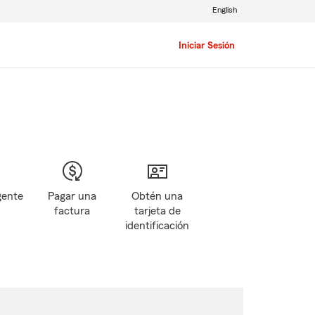
English
Iniciar Sesión
gente
Pagar una
Obtén una
factura
tarjeta de
identificación