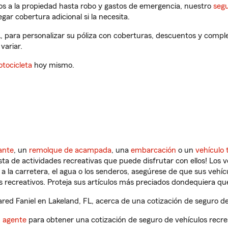
os a la propiedad hasta robo y gastos de emergencia, nuestro
segu
gar cobertura adicional si la necesita.
L, para personalizar su póliza con coberturas, descuentos y comp
variar.
tocicleta
hoy mismo.
ante
, un
remolque de acampada
, una
embarcación
o un
vehículo 
ista de actividades recreativas que puede disfrutar con ellos! Los 
a la carretera, el agua o los senderos, asegúrese de que sus vehí
 recreativos. Proteja sus artículos más preciados dondequiera qu
ed Faniel en Lakeland, FL, acerca de una cotización de seguro de
n agente
para obtener una cotización de seguro de vehículos recre