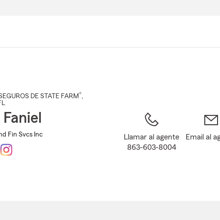
Pasar
al
contenido
principal
®
SEGUROS DE STATE FARM
,
FL
 Faniel
and Fin Svcs Inc
Llamar al agente
Email al a
863-603-8004