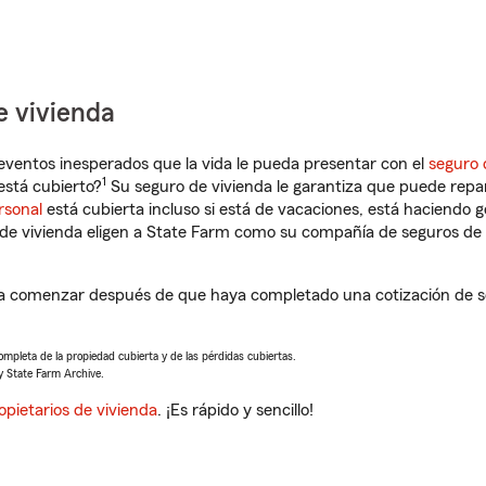
e vivienda
eventos inesperados que la vida le pueda presentar con el
seguro 
1
está cubierto?
Su seguro de vivienda le garantiza que puede repa
rsonal
está cubierta incluso si está de vacaciones, está haciendo g
de vivienda eligen a State Farm como su compañía de seguros de 
á a comenzar después de que haya completado una cotización de se
completa de la propiedad cubierta y de las pérdidas cubiertas.
y State Farm Archive.
opietarios de vivienda
. ¡Es rápido y sencillo!