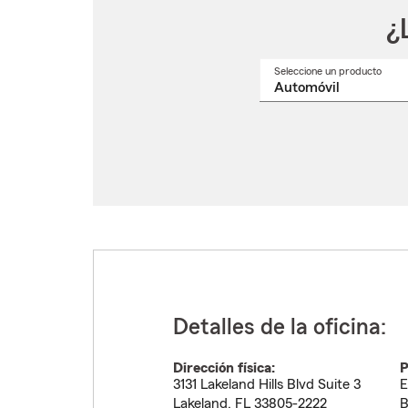
¿
Seleccione un producto
Selec
un
nomb
de
produ
del
menú
despl
Detalles de la oficina:
Dirección física:
P
3131 Lakeland Hills Blvd Suite 3
E
Lakeland
,
FL
33805-2222
B