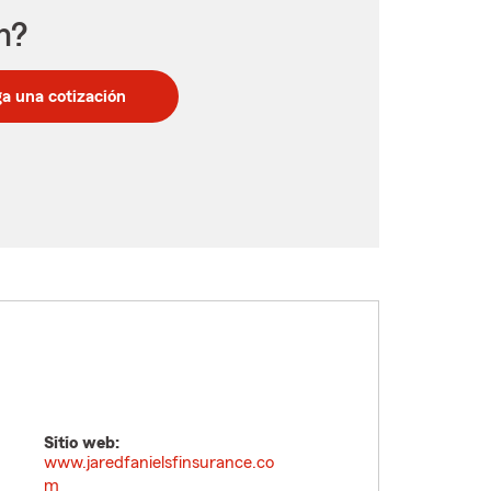
n?
a una cotización
Sitio web:
www.jaredfanielsfinsurance.co
m