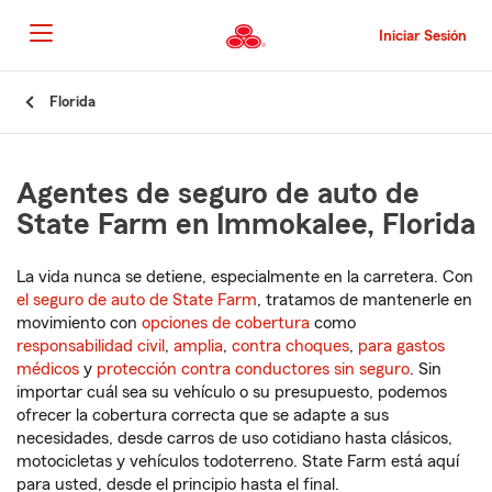
Pasar
al
Iniciar Sesión
contenido
principal
Comienzo
Florida
del
contenido
principal
Agentes de seguro de auto de
State Farm en Immokalee, Florida
La vida nunca se detiene, especialmente en la carretera. Con
el seguro de auto de State Farm
, tratamos de mantenerle en
movimiento con
opciones de cobertura
como
responsabilidad civil
,
amplia
,
contra choques
,
para gastos
médicos
y
protección contra conductores sin seguro
. Sin
importar cuál sea su vehículo o su presupuesto, podemos
ofrecer la cobertura correcta que se adapte a sus
necesidades, desde carros de uso cotidiano hasta clásicos,
motocicletas y vehículos todoterreno. State Farm está aquí
para usted, desde el principio hasta el final.