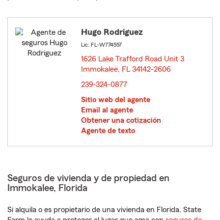
Hugo Rodriguez
Lic: FL-W774557
1626 Lake Trafford Road Unit 3
Immokalee, FL 34142-2606
opens in new window
239-324-0877
Sitio web del agente
Email al agente
Obtener una cotización
Agente de texto
Seguros de vivienda y de propiedad en
Immokalee, Florida
Si alquila o es propietario de una vivienda en Florida, State