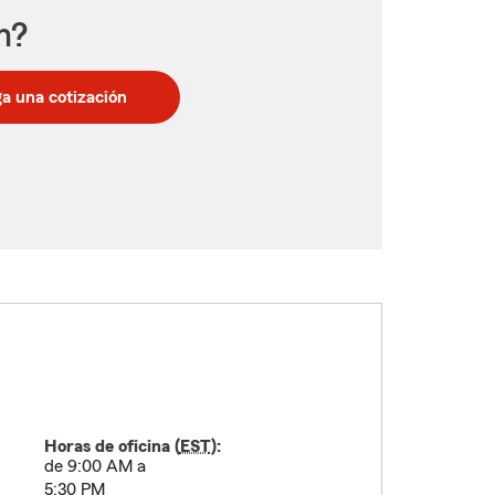
n?
a una cotización
Horas de oficina (
EST
):
de 9:00 AM a
5:30 PM