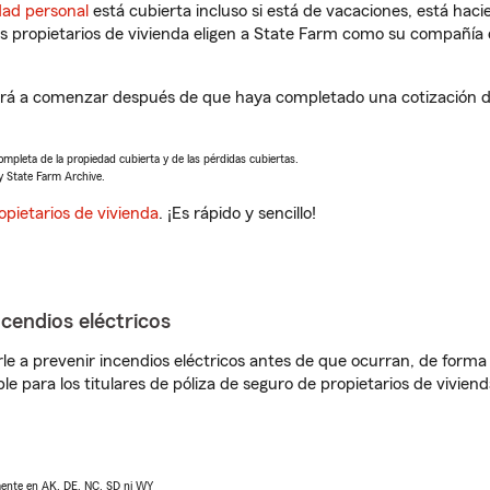
dad personal
está cubierta incluso si está de vacaciones, está haci
propietarios de vivienda eligen a State Farm como su compañía 
á a comenzar después de que haya completado una cotización de 
completa de la propiedad cubierta y de las pérdidas cubiertas.
y State Farm Archive.
opietarios de vivienda
. ¡Es rápido y sencillo!
ncendios eléctricos
e a prevenir incendios eléctricos antes de que ocurran, de forma 
le para los titulares de póliza de seguro de propietarios de vivie
lmente en AK, DE, NC, SD ni WY