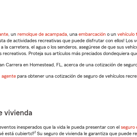
ante
, un
remolque de acampada
, una
embarcación
o un
vehículo 
ista de actividades recreativas que puede disfrutar con ellos! Los 
a la carretera, el agua o los senderos, asegúrese de que sus vehí
 recreativos. Proteja sus artículos más preciados dondequiera qu
n Carrera en Homestead, FL, acerca de una cotización de seguro 
n agente
para obtener una cotización de seguro de vehículos recre
e vivienda
eventos inesperados que la vida le pueda presentar con el
seguro 
1
é está cubierto?
Su seguro de vivienda le garantiza que puede re