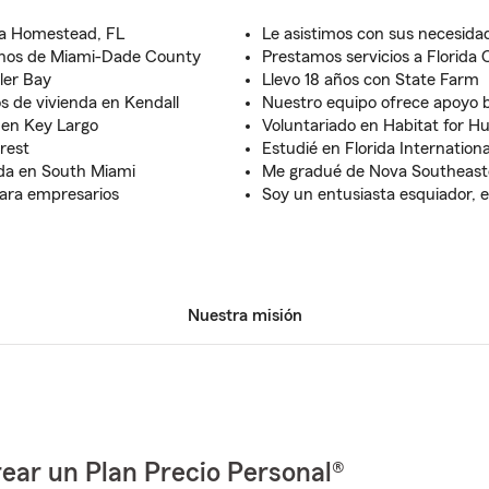
ra Homestead, FL
Le asistimos con sus necesid
cinos de Miami-Dade County
Prestamos servicios a Florida C
ler Bay
Llevo 18 años con State Farm
s de vivienda en Kendall
Nuestro equipo ofrece apoyo b
en Key Largo
Voluntariado en Habitat for H
rest
Estudié en Florida Internationa
da en South Miami
Me gradué de Nova Southeaste
ara empresarios
Soy un entusiasta esquiador,
Nuestra misión
ear un Plan Precio Personal®