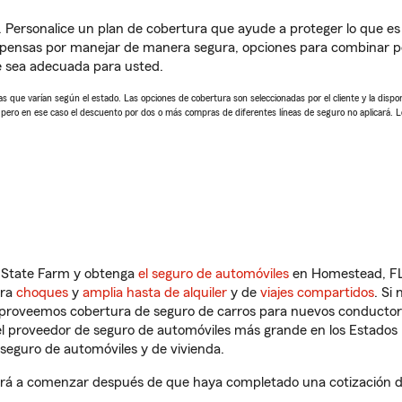
. Personalice un plan de cobertura que ayude a proteger lo que es 
pensas por manejar de manera segura, opciones para combinar p
e sea adecuada para usted.
 que varían según el estado. Las opciones de cobertura son seleccionadas por el cliente y la disponib
, pero en ese caso el descuento por dos o más compras de diferentes líneas de seguro no aplicará. 
n State Farm y obtenga
el seguro de automóviles
en Homestead, FL 
tra
choques
y
amplia hasta de alquiler
y de
viajes compartidos
. Si
s proveemos cobertura de seguro de carros para nuevos conductores
l proveedor de seguro de automóviles más grande en los Estados
seguro de automóviles y de vivienda.
á a comenzar después de que haya completado una cotización de s