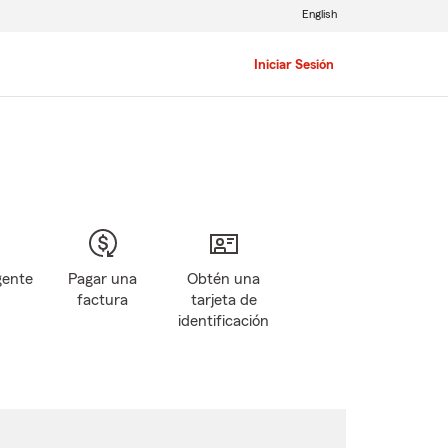
English
Iniciar Sesión
gente
Pagar una
Obtén una
factura
tarjeta de
identificación