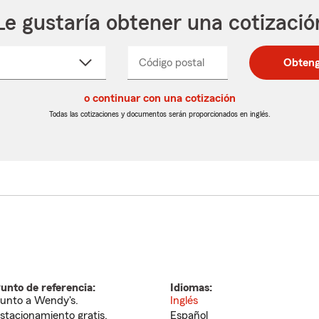
Le gustaría obtener una cotizació
cione
Código postal
Ingresa
Ingresa
Obteng
_____
un
un
re
código
código
cto
o continuar con una cotización
postal
postal
de
de
Todas las cotizaciones y documentos serán proporcionados en inglés.
egable
5
5
dígitos
dígitos
unto de referencia:
Idiomas:
unto a Wendy's.
Inglés
stacionamiento gratis.
Español