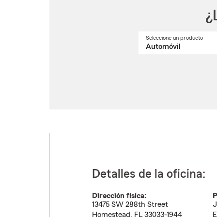
¿
Seleccione un producto
Selec
un
nomb
de
produ
del
menú
despl
Detalles de la oficina:
Dirección física:
P
13475 SW 288th Street
J
Homestead
,
FL
33033-1944
E