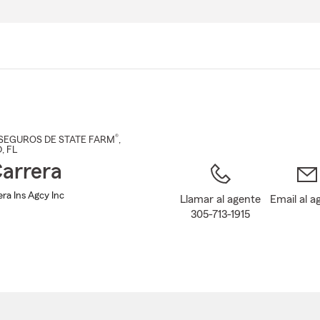
Pasar
al
contenido
principal
®
SEGUROS DE STATE FARM
,
D
, FL
arrera
era Ins Agcy Inc
Llamar al agente
Email al a
305-713-1915