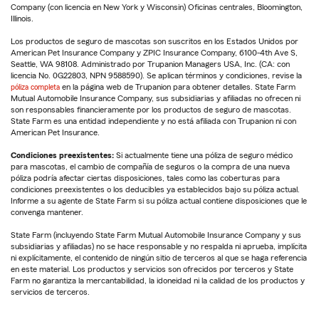
Company (con licencia en New York y Wisconsin) Oficinas centrales, Bloomington,
Illinois.
Los productos de seguro de mascotas son suscritos en los Estados Unidos por
American Pet Insurance Company y ZPIC Insurance Company, 6100-4th Ave S,
Seattle, WA 98108. Administrado por Trupanion Managers USA, Inc. (CA: con
licencia No. 0G22803, NPN 9588590). Se aplican términos y condiciones, revise la
póliza completa
en la página web de Trupanion para obtener detalles. State Farm
Mutual Automobile Insurance Company, sus subsidiarias y afiliadas no ofrecen ni
son responsables financieramente por los productos de seguro de mascotas.
State Farm es una entidad independiente y no está afiliada con Trupanion ni con
American Pet Insurance.
Condiciones preexistentes:
Si actualmente tiene una póliza de seguro médico
para mascotas, el cambio de compañía de seguros o la compra de una nueva
póliza podría afectar ciertas disposiciones, tales como las coberturas para
condiciones preexistentes o los deducibles ya establecidos bajo su póliza actual.
Informe a su agente de State Farm si su póliza actual contiene disposiciones que le
convenga mantener.
State Farm (incluyendo State Farm Mutual Automobile Insurance Company y sus
subsidiarias y afiliadas) no se hace responsable y no respalda ni aprueba, implícita
ni explícitamente, el contenido de ningún sitio de terceros al que se haga referencia
en este material. Los productos y servicios son ofrecidos por terceros y State
Farm no garantiza la mercantabilidad, la idoneidad ni la calidad de los productos y
servicios de terceros.