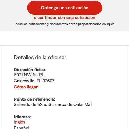
postal
postal
Obtenga una cotización
de
de
5
5
o continuar con una cotización
dígitos
dígitos
Todas las cotizaciones y documentos serán proporcionados en inglés.
Detalles de la oficina:
Dirección física:
6021 NW 1st PL
Gainesville
,
FL
32607
Cómo llegar
Punto de referencia:
Saliendo de 62nd St. cerca de Oaks Mall
Idiomas:
Inglés
Español