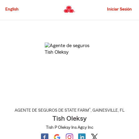
Pasar
al
English
Iniciar Sesión
contenido
principal
Comienzo
del
contenido
principal
®
AGENTE DE SEGUROS DE STATE FARM
,
GAINESVILLE
, FL
Tish Oleksy
Tish P Oleksy Ins Agcy Inc