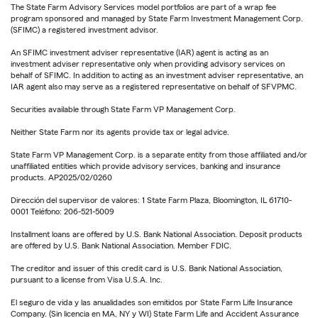
The State Farm Advisory Services model portfolios are part of a wrap fee
program sponsored and managed by State Farm Investment Management Corp.
(SFIMC) a registered investment advisor.
An SFIMC investment adviser representative (IAR) agent is acting as an
investment adviser representative only when providing advisory services on
behalf of SFIMC. In addition to acting as an investment adviser representative, an
IAR agent also may serve as a registered representative on behalf of SFVPMC.
Securities available through State Farm VP Management Corp.
Neither State Farm nor its agents provide tax or legal advice.
State Farm VP Management Corp. is a separate entity from those affiliated and/or
unaffiliated entities which provide advisory services, banking and insurance
products. AP2025/02/0260
Dirección del supervisor de valores: 1 State Farm Plaza, Bloomington, IL 61710-
0001 Teléfono: 206-521-5009
Installment loans are offered by U.S. Bank National Association. Deposit products
are offered by U.S. Bank National Association. Member FDIC.
The creditor and issuer of this credit card is U.S. Bank National Association,
pursuant to a license from Visa U.S.A. Inc.
El seguro de vida y las anualidades son emitidos por State Farm Life Insurance
Company. (Sin licencia en MA, NY y WI) State Farm Life and Accident Assurance