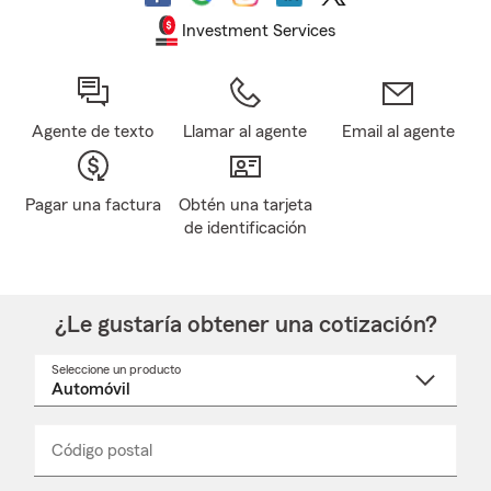
Investment Services
Agente de texto
Llamar al agente
Email al agente
Pagar una factura
Obtén una tarjeta
de identificación
¿Le gustaría obtener una cotización?
Seleccione un producto
Seleccione
un
nombre
de
producto
del
Código postal
Ingresa
Ingresa
_____
menú
un
un
desplegable
código
código