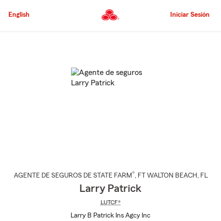
Pasar
al
English
Iniciar Sesión
contenido
principal
Comienzo
del
contenido
principal
®
AGENTE DE SEGUROS DE STATE FARM
,
FT WALTON BEACH
, FL
Larry Patrick
LUTCF®
Larry B Patrick Ins Agcy Inc