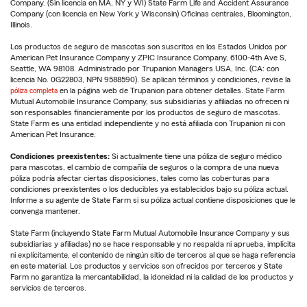
Company. (Sin licencia en MA, NY y WI) State Farm Life and Accident Assurance
Company (con licencia en New York y Wisconsin) Oficinas centrales, Bloomington,
Illinois.
Los productos de seguro de mascotas son suscritos en los Estados Unidos por
American Pet Insurance Company y ZPIC Insurance Company, 6100-4th Ave S,
Seattle, WA 98108. Administrado por Trupanion Managers USA, Inc. (CA: con
licencia No. 0G22803, NPN 9588590). Se aplican términos y condiciones, revise la
póliza completa
en la página web de Trupanion para obtener detalles. State Farm
Mutual Automobile Insurance Company, sus subsidiarias y afiliadas no ofrecen ni
son responsables financieramente por los productos de seguro de mascotas.
State Farm es una entidad independiente y no está afiliada con Trupanion ni con
American Pet Insurance.
Condiciones preexistentes:
Si actualmente tiene una póliza de seguro médico
para mascotas, el cambio de compañía de seguros o la compra de una nueva
póliza podría afectar ciertas disposiciones, tales como las coberturas para
condiciones preexistentes o los deducibles ya establecidos bajo su póliza actual.
Informe a su agente de State Farm si su póliza actual contiene disposiciones que le
convenga mantener.
State Farm (incluyendo State Farm Mutual Automobile Insurance Company y sus
subsidiarias y afiliadas) no se hace responsable y no respalda ni aprueba, implícita
ni explícitamente, el contenido de ningún sitio de terceros al que se haga referencia
en este material. Los productos y servicios son ofrecidos por terceros y State
Farm no garantiza la mercantabilidad, la idoneidad ni la calidad de los productos y
servicios de terceros.