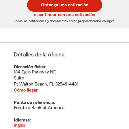
postal
postal
Obtenga una cotización
de
de
5
5
o continuar con una cotización
dígitos
dígitos
Todas las cotizaciones y documentos serán proporcionados en inglés.
Detalles de la oficina:
Dirección física:
184 Eglin Parkway NE
Suite 1
Ft Walton Beach
,
FL
32548-4481
Cómo llegar
Punto de referencia:
Frente a Bank of America
Idiomas:
Inglés