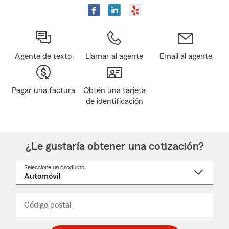
Agente de texto
Llamar al agente
Email al agente
Pagar una factura
Obtén una tarjeta
de identificación
¿Le gustaría obtener una cotización?
Seleccione un producto
Seleccione
un
nombre
de
producto
del
Código postal
Ingresa
Ingresa
_____
menú
un
un
desplegable
código
código