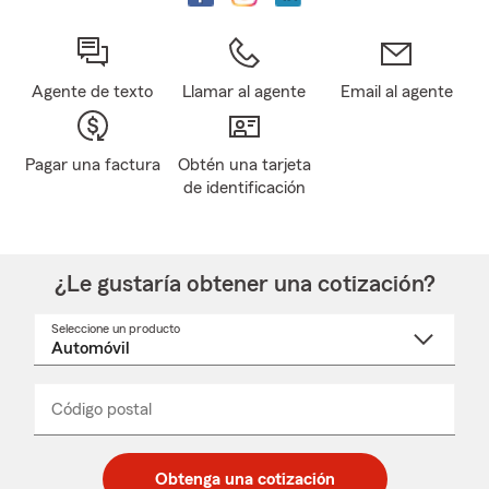
Agente de texto
Llamar al agente
Email al agente
Pagar una factura
Obtén una tarjeta
de identificación
¿Le gustaría obtener una cotización?
Seleccione un producto
Seleccione
un
nombre
de
producto
del
Código postal
Ingresa
Ingresa
_____
menú
un
un
desplegable
código
código
postal
postal
Obtenga una cotización
de
de