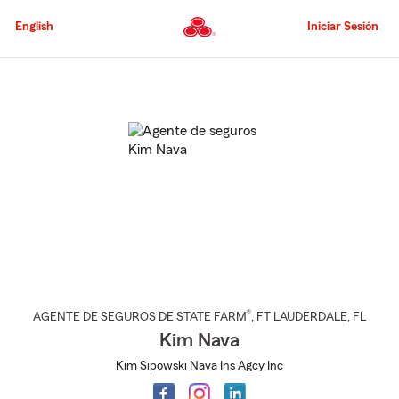
Pasar
al
English
Iniciar Sesión
contenido
principal
Comienzo
del
contenido
principal
®
AGENTE DE SEGUROS DE STATE FARM
,
FT LAUDERDALE
, FL
Kim Nava
Kim Sipowski Nava Ins Agcy Inc