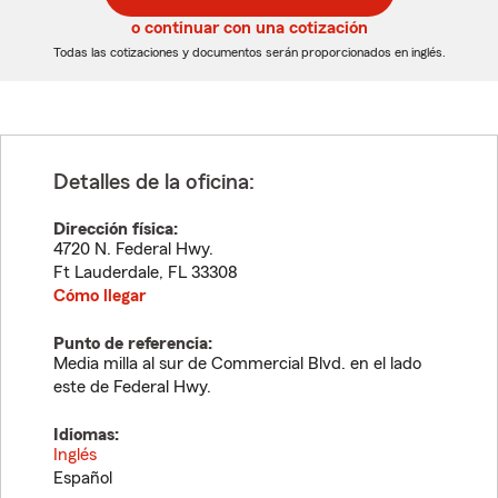
5
5
o continuar con una cotización
dígitos
dígitos
Todas las cotizaciones y documentos serán proporcionados en inglés.
Detalles de la oficina:
Dirección física:
4720 N. Federal Hwy.
Ft Lauderdale
,
FL
33308
Cómo llegar
Punto de referencia:
Media milla al sur de Commercial Blvd. en el lado
este de Federal Hwy.
Idiomas:
Inglés
Español