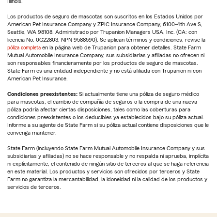
Illinois.
Los productos de seguro de mascotas son suscritos en los Estados Unidos por
American Pet Insurance Company y ZPIC Insurance Company, 6100-4th Ave S,
Seattle, WA 98108. Administrado por Trupanion Managers USA, Inc. (CA: con
licencia No. 0G22803, NPN 9588590). Se aplican términos y condiciones, revise la
póliza completa
en la página web de Trupanion para obtener detalles. State Farm
Mutual Automobile Insurance Company, sus subsidiarias y afiliadas no ofrecen ni
son responsables financieramente por los productos de seguro de mascotas.
State Farm es una entidad independiente y no está afiliada con Trupanion ni con
American Pet Insurance.
Condiciones preexistentes:
Si actualmente tiene una póliza de seguro médico
para mascotas, el cambio de compañía de seguros o la compra de una nueva
póliza podría afectar ciertas disposiciones, tales como las coberturas para
condiciones preexistentes o los deducibles ya establecidos bajo su póliza actual.
Informe a su agente de State Farm si su póliza actual contiene disposiciones que le
convenga mantener.
State Farm (incluyendo State Farm Mutual Automobile Insurance Company y sus
subsidiarias y afiliadas) no se hace responsable y no respalda ni aprueba, implícita
ni explícitamente, el contenido de ningún sitio de terceros al que se haga referencia
en este material. Los productos y servicios son ofrecidos por terceros y State
Farm no garantiza la mercantabilidad, la idoneidad ni la calidad de los productos y
servicios de terceros.