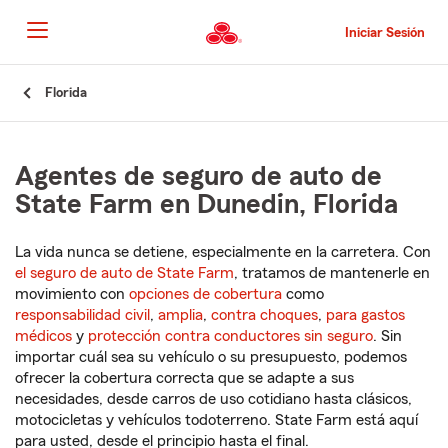
Pasar
al
Iniciar Sesión
contenido
principal
Comienzo
Florida
del
contenido
principal
Agentes de seguro de auto de
State Farm en Dunedin, Florida
La vida nunca se detiene, especialmente en la carretera. Con
el seguro de auto de State Farm
, tratamos de mantenerle en
movimiento con
opciones de cobertura
como
responsabilidad civil
,
amplia
,
contra choques
,
para gastos
médicos
y
protección contra conductores sin seguro
. Sin
importar cuál sea su vehículo o su presupuesto, podemos
ofrecer la cobertura correcta que se adapte a sus
necesidades, desde carros de uso cotidiano hasta clásicos,
motocicletas y vehículos todoterreno. State Farm está aquí
para usted, desde el principio hasta el final.