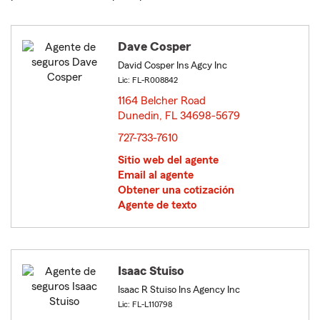
Dave Cosper
David Cosper Ins Agcy Inc
Lic: FL-R008842
1164 Belcher Road
Dunedin, FL 34698-5679
opens in new window
727-733-7610
Sitio web del agente
Email al agente
Obtener una cotización
Agente de texto
Isaac Stuiso
Isaac R Stuiso Ins Agency Inc
Lic: FL-L110798