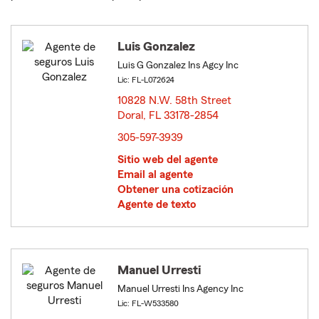
Luis Gonzalez
Luis G Gonzalez Ins Agcy Inc
Lic: FL-L072624
10828 N.W. 58th Street
Doral, FL 33178-2854
opens in new window
305-597-3939
Sitio web del agente
Email al agente
Obtener una cotización
Agente de texto
Manuel Urresti
Manuel Urresti Ins Agency Inc
Lic: FL-W533580