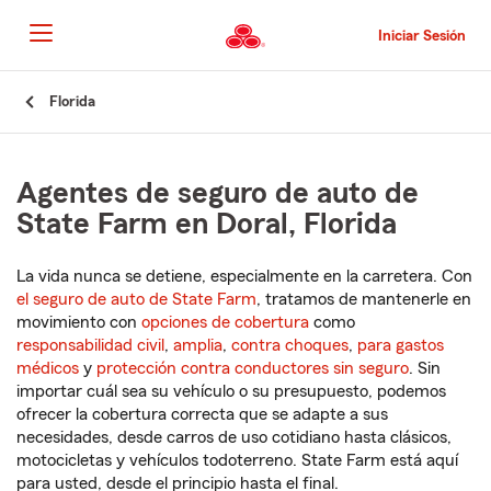
Pasar
al
Iniciar Sesión
contenido
principal
Comienzo
Florida
del
contenido
principal
Agentes de seguro de auto de
State Farm en Doral, Florida
La vida nunca se detiene, especialmente en la carretera. Con
el seguro de auto de State Farm
, tratamos de mantenerle en
movimiento con
opciones de cobertura
como
responsabilidad civil
,
amplia
,
contra choques
,
para gastos
médicos
y
protección contra conductores sin seguro
. Sin
importar cuál sea su vehículo o su presupuesto, podemos
ofrecer la cobertura correcta que se adapte a sus
necesidades, desde carros de uso cotidiano hasta clásicos,
motocicletas y vehículos todoterreno. State Farm está aquí
para usted, desde el principio hasta el final.