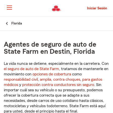
Pasar
al
Iniciar Sesión
contenido
principal
Comienzo
Florida
del
contenido
principal
Agentes de seguro de auto de
State Farm en Destin, Florida
La vida nunca se detiene, especialmente en la carretera. Con
el seguro de auto de State Farm
, tratamos de mantenerle en
movimiento con
opciones de cobertura
como
responsabilidad civil
,
amplia
,
contra choques
,
para gastos
médicos
y
protección contra conductores sin seguro
. Sin
importar cuál sea su vehículo o su presupuesto, podemos
ofrecer la cobertura correcta que se adapte a sus
necesidades, desde carros de uso cotidiano hasta clásicos,
motocicletas y vehículos todoterreno. State Farm está aquí
para usted, desde el principio hasta el final.