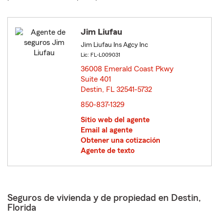
Jim Liufau
Jim Liufau Ins Agcy Inc
Lic: FL-L009031
36008 Emerald Coast Pkwy
Suite 401
Destin, FL 32541-5732
opens in new window
850-837-1329
Sitio web del agente
Email al agente
Obtener una cotización
Agente de texto
Seguros de vivienda y de propiedad en Destin,
Florida