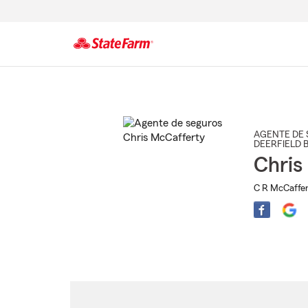
Comienzo
del
contenido
principal
AGENTE DE 
DEERFIELD 
Chris
C R McCaffer