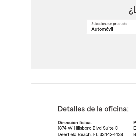
¿
Seleccione un producto
Selec
un
nomb
de
produ
del
menú
despl
Detalles de la oficina:
Dirección física:
P
1874 W Hillsboro Blvd Suite C
E
Deerfield Beach
,
FL
33442-1438
B