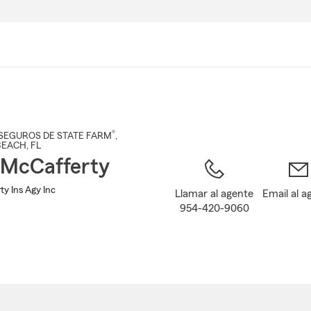
Pasar
al
contenido
principal
®
SEGUROS DE STATE FARM
,
BEACH
, FL
 McCafferty
ty Ins Agy Inc
Llamar al agente
Email al a
954-420-9060