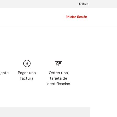
English
Iniciar Sesión
gente
Pagar una
Obtén una
factura
tarjeta de
identificación