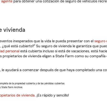
n agente
para obtener una cotización de seguro de vehículos recre
e vivienda
eventos inesperados que la vida le pueda presentar con el
seguro 
1
, ¿qué está cubierto?
Su seguro de vivienda le garantiza que pued
dad personal
está cubierta incluso si está de vacaciones, está haci
propietarios de vivienda eligen a State Farm como su compañía 
L le ayudará a comenzar después de que haya completado una coti
completa de la propiedad cubierta y de las pérdidas cubiertas.
y State Farm Archive.
opietarios de vivienda
. ¡Es rápido y sencillo!