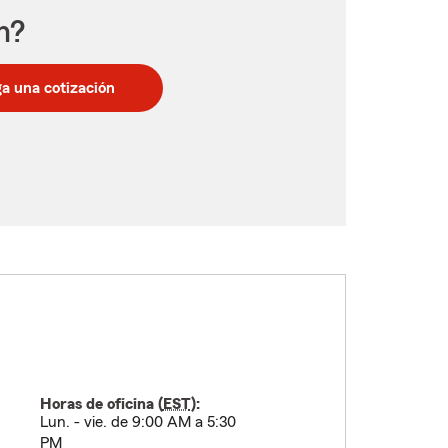
n?
a una cotización
Horas de oficina (
EST
):
Lun. - vie. de 9:00 AM a 5:30
PM