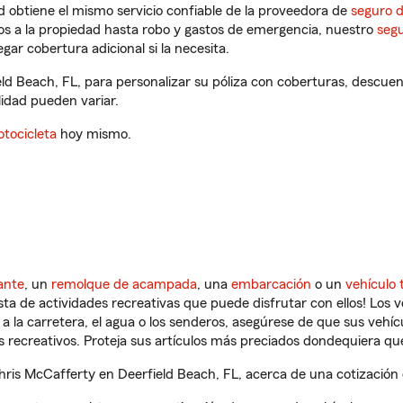
 obtiene el mismo servicio confiable de la proveedora de
seguro 
os a la propiedad hasta robo y gastos de emergencia, nuestro
segu
gar cobertura adicional si la necesita.
ld Beach, FL, para personalizar su póliza con coberturas, descu
ilidad pueden variar.
tocicleta
hoy mismo.
ante
, un
remolque de acampada
, una
embarcación
o un
vehículo 
ista de actividades recreativas que puede disfrutar con ellos! Los 
a la carretera, el agua o los senderos, asegúrese de que sus vehí
 recreativos. Proteja sus artículos más preciados dondequiera qu
is McCafferty en Deerfield Beach, FL, acerca de una cotización d