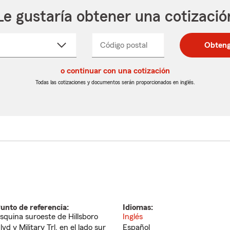
Le gustaría obtener una cotizació
cione
Código postal
Ingresa
Ingresa
Obteng
_____
un
un
re
código
código
cto
o continuar con una cotización
postal
postal
de
de
Todas las cotizaciones y documentos serán proporcionados en inglés.
egable
5
5
dígitos
dígitos
unto de referencia:
Idiomas:
squina suroeste de Hillsboro
Inglés
lvd y Military Trl, en el lado sur
Español