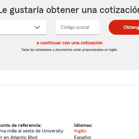
Le gustaría obtener una cotizació
cione
Código postal
Ingresa
Ingresa
Obteng
_____
un
un
re
código
código
cto
o continuar con una cotización
postal
postal
de
de
Todas las cotizaciones y documentos serán proporcionados en inglés.
egable
5
5
dígitos
dígitos
unto de referencia:
Idiomas:
na milla al oeste de University
Inglés
r en Atlantic Blvd
Español