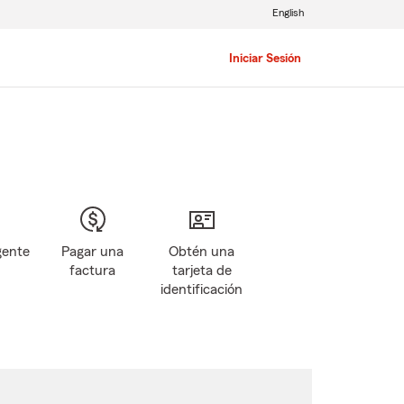
English
Iniciar Sesión
gente
Pagar una
Obtén una
factura
tarjeta de
identificación