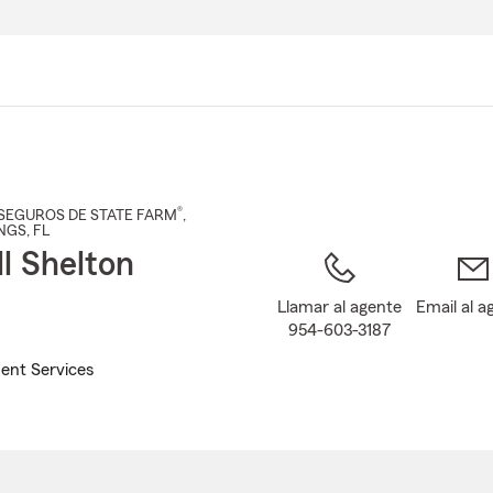
Pasar
al
contenido
principal
®
SEGUROS DE STATE FARM
,
NGS
, FL
ll Shelton
Llamar al agente
Email al a
954-603-3187
ent Services