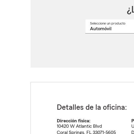
¿
Seleccione un producto
Selec
un
nomb
de
produ
del
menú
despl
Detalles de la oficina:
Dirección física:
P
10420 W Atlantic Blvd
U
Coral Springs
,
FL
33071-5605
D