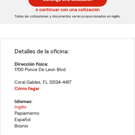
de
de
5
5
o continuar con una cotización
dígitos
dígitos
Todas las cotizaciones y documentos serán proporcionados en inglés.
Detalles de la oficina:
Dirección física:
1700 Ponce De Leon Blvd
Coral Gables
,
FL
33134-4417
Cómo llegar
Idiomas:
Inglés
Papiamento
Español
Bosnio