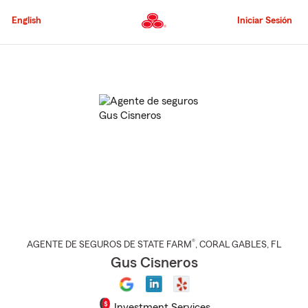
Pasar
al
English
Iniciar Sesión
contenido
principal
Comienzo
del
contenido
principal
®
AGENTE DE SEGUROS DE STATE FARM
,
CORAL GABLES
, FL
Gus Cisneros
Investment Services