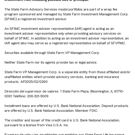
The State Farm Advisory Services model portfolios are part of a wrap fee
program sponsored and managed by State Farm Investment Management Corp.
(SFIMC) a registered investment advisor.
An SFIMC investment adviser representative (IAR) agent is acting as an
investment adviser representative only when providing advisory services on
behalf of SFIMC. In addition to acting as an investment adviser representative, an
IAR agent also may serve as a registered representative on behalf of SFVPMC.
Securities available through State Farm VP Management Corp.
Neither State Farm nor its agents provide tax or legal advice.
State Farm VP Management Corp. is a separate entity from those affiliated and/or
unaffiliated entities which provide advisory services, banking and insurance
products. AP2025/02/0260
Dirección del supervisor de valores: 1 State Farm Plaza, Bloomington, IL 61710-
0001 Teléfono: 206-521-5009
Installment loans are offered by U.S. Bank National Association. Deposit products
are offered by U.S. Bank National Association. Member FDIC.
The creditor and issuer of this credit card is U.S. Bank National Association,
pursuant to a license from Visa U.S.A. Inc.
El seguro de vida y las anualidades son emitidos por State Farm Life Insurance