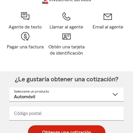
Agente de texto
Llamar al agente
Email al agente
Pagar una factura
Obtén una tarjeta
de identificación
¿Le gustaría obtener una cotización?
Seleccione un producto
Seleccione
un
nombre
de
producto
del
Código postal
Ingresa
Ingresa
_____
menú
un
un
desplegable
código
código
postal
postal
Obtenga una cotización