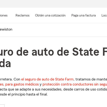
Pasar
al
siones
Reclamos
Obtén una cotización
Paga una factura
Loc
contenido
principal
ewiston
uro de auto de State 
ida
arretera. Con
el seguro de auto de State Farm
, tratamos de mant
es
,
para gastos médicos
y
protección contra conductores sin seg
cta que se adapte a sus necesidades, desde carros de uso cotidian
de el principio hasta el final.