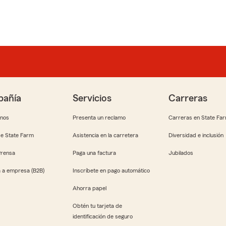
añía
Servicios
Carreras
anos
Presenta un reclamo
Carreras en State Fa
e State Farm
Asistencia en la carretera
Diversidad e inclusión
Prensa
Paga una factura
Jubilados
 a empresa (B2B)
Inscríbete en pago automático
Ahorra papel
Obtén tu tarjeta de
identificación de seguro