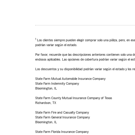
1
Los clientes siempre pueden elegir comprar solo una póliza, pero, en ese
podrían variar según el estado.
Por favor, recuerde que las descripciones anteriores contienen solo una de
endosos aplicables. Las opciones de cobertura podrían variar según el es
Los descuentos y su disponibilidad podrían variar según el estado y los re
State Farm Mutual Automobile Insurance Company
State Farm Indemnity Company
Bloomington, IL
State Farm County Mutual Insurance Company of Texas
Richardson, TX
State Farm Fire and Casualty Company
State Farm General Insurance Company
Bloomington, IL
State Farm Florida Insurance Company