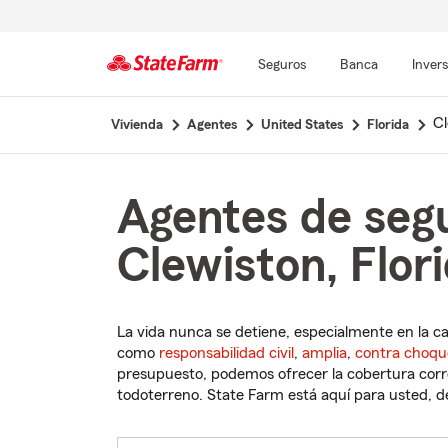
Seguros
Banca
Inver
Comienzo
Cl
Vivienda
Agentes
United States
Florida
del
contenido
principal
Agentes de seg
Clewiston, Flor
La vida nunca se detiene, especialmente en la c
como
responsabilidad civil
,
amplia
,
contra choqu
presupuesto, podemos ofrecer la cobertura corre
todoterreno. State Farm está aquí para usted, des