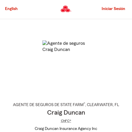
Pasar
al
English
Iniciar Sesión
contenido
principal
Comienzo
del
contenido
principal
®
AGENTE DE SEGUROS DE STATE FARM
,
CLEARWATER
, FL
Craig Duncan
ChFC®
Craig Duncan Insurance Agency Inc