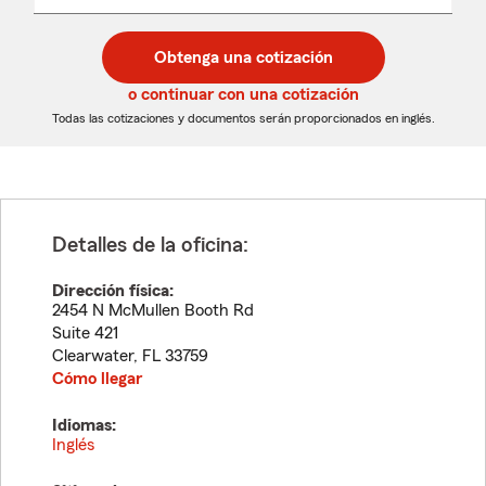
un
un
desplegable
código
código
postal
postal
Obtenga una cotización
de
de
5
5
o continuar con una cotización
dígitos
dígitos
Todas las cotizaciones y documentos serán proporcionados en inglés.
Detalles de la oficina:
Dirección física:
2454 N McMullen Booth Rd
Suite 421
Clearwater
,
FL
33759
Cómo llegar
Idiomas:
Inglés