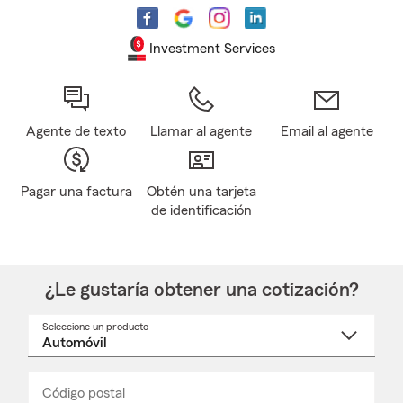
Investment Services
Agente de texto
Llamar al agente
Email al agente
Pagar una factura
Obtén una tarjeta
de identificación
¿Le gustaría obtener una cotización?
Seleccione un producto
Seleccione
un
nombre
de
producto
del
Código postal
Ingresa
Ingresa
_____
menú