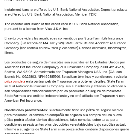
0001 Teléfono: 206-521-5009
Installment loans are offered by U.S. Bank National Association. Deposit products
are offered by U.S. Bank National Association. Member FDIC.
The creditor and issuer of this credit card is U.S. Bank National Association,
pursuant to a license from Visa U.S.A. Inc.
El seguro de vida y las anualidades son emitidos por State Farm Life Insurance
Company. (Sin licencia en MA, NY y WI) State Farm Life and Accident Assurance
Company (con licencia en New York y Wisconsin) Oficinas centrales, Bloomington,
Illinois.
Los productos de seguro de mascotas son suscritos en los Estados Unidos por
American Pet Insurance Company y ZPIC Insurance Company, 6100-4th Ave S,
Seattle, WA 98108. Administrado por Trupanion Managers USA, Inc. (CA: con
licencia No. 0G22803, NPN 9588590). Se aplican términos y condiciones, revise la
póliza completa
en la página web de Trupanion para obtener detalles. State Farm
Mutual Automobile Insurance Company, sus subsidiarias y afiliadas no ofrecen ni
son responsables financieramente por los productos de seguro de mascotas.
State Farm es una entidad independiente y no está afiliada con Trupanion ni con
American Pet Insurance.
Condiciones preexistentes:
Si actualmente tiene una póliza de seguro médico
para mascotas, el cambio de compañía de seguros o la compra de una nueva
póliza podría afectar ciertas disposiciones, tales como las coberturas para
condiciones preexistentes o los deducibles ya establecidos bajo su póliza actual.
Informe a su agente de State Farm si su póliza actual contiene disposiciones que le