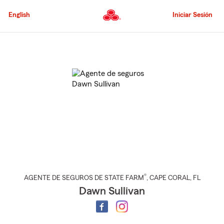
Pasar
al
English
Iniciar Sesión
contenido
principal
Comienzo
del
contenido
principal
®
AGENTE DE SEGUROS DE STATE FARM
,
CAPE CORAL
, FL
Dawn Sullivan