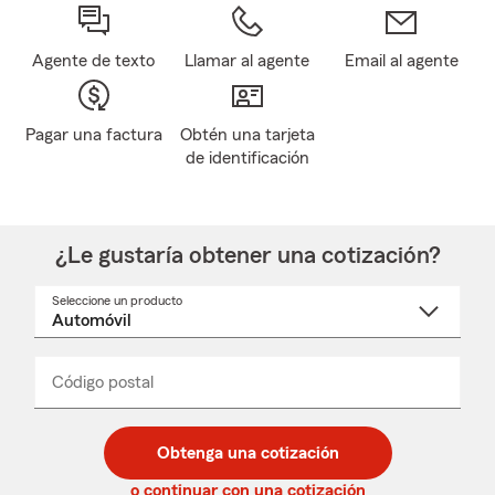
Agente de texto
Llamar al agente
Email al agente
Pagar una factura
Obtén una tarjeta
de identificación
¿Le gustaría obtener una cotización?
Seleccione un producto
Seleccione
un
nombre
de
producto
del
Código postal
Ingresa
Ingresa
_____
menú
un
un
desplegable
código
código
postal
postal
Obtenga una cotización
de
de
5
5
o continuar con una cotización