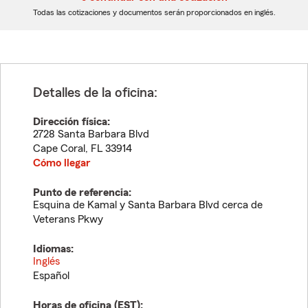
dígitos
dígitos
Todas las cotizaciones y documentos serán proporcionados en inglés.
Detalles de la oficina:
Dirección física:
2728 Santa Barbara Blvd
Cape Coral
,
FL
33914
Cómo llegar
Punto de referencia:
Esquina de Kamal y Santa Barbara Blvd cerca de
Veterans Pkwy
Idiomas:
Inglés
Español
Horas de oficina (
EST
):