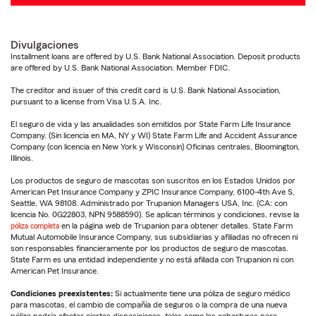
Divulgaciones
Installment loans are offered by U.S. Bank National Association. Deposit products
are offered by U.S. Bank National Association. Member FDIC.
The creditor and issuer of this credit card is U.S. Bank National Association,
pursuant to a license from Visa U.S.A. Inc.
El seguro de vida y las anualidades son emitidos por State Farm Life Insurance
Company. (Sin licencia en MA, NY y WI) State Farm Life and Accident Assurance
Company (con licencia en New York y Wisconsin) Oficinas centrales, Bloomington,
Illinois.
Los productos de seguro de mascotas son suscritos en los Estados Unidos por
American Pet Insurance Company y ZPIC Insurance Company, 6100-4th Ave S,
Seattle, WA 98108. Administrado por Trupanion Managers USA, Inc. (CA: con
licencia No. 0G22803, NPN 9588590). Se aplican términos y condiciones, revise la
póliza completa
en la página web de Trupanion para obtener detalles. State Farm
Mutual Automobile Insurance Company, sus subsidiarias y afiliadas no ofrecen ni
son responsables financieramente por los productos de seguro de mascotas.
State Farm es una entidad independiente y no está afiliada con Trupanion ni con
American Pet Insurance.
Condiciones preexistentes:
Si actualmente tiene una póliza de seguro médico
para mascotas, el cambio de compañía de seguros o la compra de una nueva
póliza podría afectar ciertas disposiciones, tales como las coberturas para