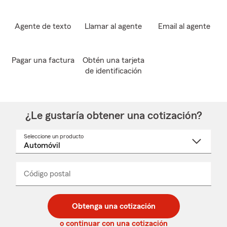
Agente de texto
Llamar al agente
Email al agente
Pagar una factura
Obtén una tarjeta
de identificación
¿Le gustaría obtener una cotización?
Seleccione un producto
Seleccione
un
nombre
de
producto
del
Código postal
Ingresa
Ingresa
_____
menú
un
un
desplegable
código
código
postal
postal
Obtenga una cotización
de
de
5
5
o continuar con una cotización