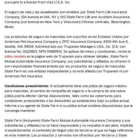
pursuant to a license from Visa U.S.A. Inc.
El seguro de vida y las anualidades son emitidos por State Farm Life Insurance
Company. (Sin licencia en MA, NY y WI) State Farm Life and Accident Assurance
Company (con licencia en New York y Wisconsin) Oficinas centrales, Bloomington,
Illinois.
Los productos de seguro de mascotas son suscritos en los Estados Unidos por
American Pet Insurance Company y ZPIC Insurance Company, 6100-4th Ave S,
Seattle, WA 98108. Administrado por Trupanion Managers USA, Inc. (CA: con
licencia No. 0G22803, NPN 9588590). Se aplican términos y condiciones, revise la
póliza completa
en la página web de Trupanion para obtener detalles. State Farm
Mutual Automobile Insurance Company, sus subsidiarias y afiliadas no ofrecen ni
son responsables financieramente por los productos de seguro de mascotas.
State Farm es una entidad independiente y no está afiliada con Trupanion ni con
American Pet Insurance.
Condiciones preexistentes:
Si actualmente tiene una póliza de seguro médico
para mascotas, el cambio de compañía de seguros o la compra de una nueva
póliza podría afectar ciertas disposiciones, tales como las coberturas para
condiciones preexistentes o los deducibles ya establecidos bajo su póliza actual.
Informe a su agente de State Farm si su póliza actual contiene disposiciones que le
convenga mantener.
State Farm (incluyendo State Farm Mutual Automobile Insurance Company y sus
subsidiarias y afiliadas) no se hace responsable y no respalda ni aprueba, implícita
ni explícitamente, el contenido de ningún sitio de terceros al que se haga referencia
en este material. Los productos y servicios son ofrecidos por terceros y State