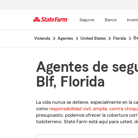
Seguros
Banca
Inver
Comienzo
Be
Vivienda
Agentes
United States
Florida
del
contenido
principal
Agentes de segu
Blf, Florida
La vida nunca se detiene, especialmente en la c
como
responsabilidad civil
,
amplia
,
contra choqu
presupuesto, podemos ofrecer la cobertura corre
todoterreno. State Farm está aquí para usted, des