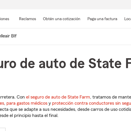
Pasar
al
siones
Reclamos
Obtén una cotización
Paga una factura
Loc
contenido
principal
lleair Blf
ro de auto de State F
arretera. Con
el seguro de auto de State Farm
, tratamos de mant
es
,
para gastos médicos
y
protección contra conductores sin seg
cta que se adapte a sus necesidades, desde carros de uso cotidian
de el principio hasta el final.