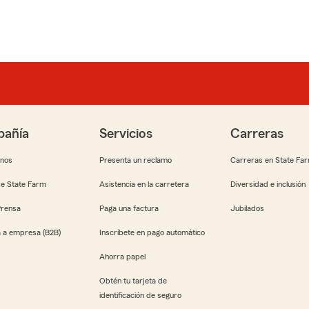
añía
Servicios
Carreras
anos
Presenta un reclamo
Carreras en State Fa
e State Farm
Asistencia en la carretera
Diversidad e inclusión
Prensa
Paga una factura
Jubilados
 a empresa (B2B)
Inscríbete en pago automático
Ahorra papel
Obtén tu tarjeta de
identificación de seguro