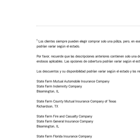
1
Los clientes siempre pueden elegir comprar solo una póliza, pero, en ese
podrían variar según el estado.
Por favor, recuerde que las descripciones anteriores contienen solo una de
endosos aplicables. Las opciones de cobertura podrían variar según el es
Los descuentos y su disponibilidad podrían variar según el estado y los re
State Farm Mutual Automobile Insurance Company
State Farm Indemnity Company
Bloomington, IL
State Farm County Mutual Insurance Company of Texas
Richardson, TX
State Farm Fire and Casualty Company
State Farm General Insurance Company
Bloomington, IL
State Farm Florida Insurance Company