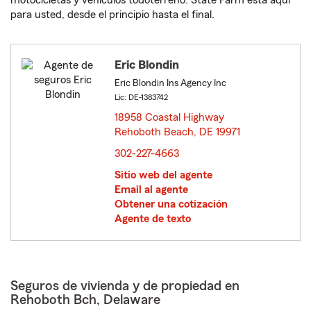
motocicletas y vehículos todoterreno. State Farm está aquí
para usted, desde el principio hasta el final.
Eric Blondin
Eric Blondin Ins Agency Inc
Lic: DE-1383742
18958 Coastal Highway
Rehoboth Beach, DE 19971
opens in new window
302-227-4663
Sitio web del agente
Email al agente
Obtener una cotización
Agente de texto
Seguros de vivienda y de propiedad en
Rehoboth Bch, Delaware