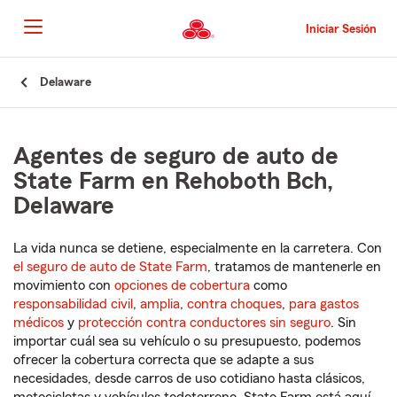
Pasar
al
Iniciar Sesión
contenido
principal
Comienzo
Delaware
del
contenido
principal
Agentes de seguro de auto de
State Farm en Rehoboth Bch,
Delaware
La vida nunca se detiene, especialmente en la carretera. Con
el seguro de auto de State Farm
, tratamos de mantenerle en
movimiento con
opciones de cobertura
como
responsabilidad civil
,
amplia
,
contra choques
,
para gastos
médicos
y
protección contra conductores sin seguro
. Sin
importar cuál sea su vehículo o su presupuesto, podemos
ofrecer la cobertura correcta que se adapte a sus
necesidades, desde carros de uso cotidiano hasta clásicos,