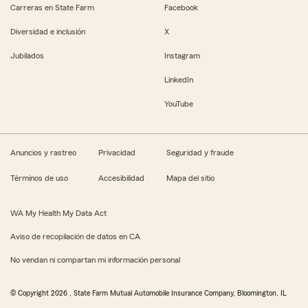
Carreras en State Farm
Facebook
Diversidad e inclusión
X
Jubilados
Instagram
LinkedIn
YouTube
Anuncios y rastreo
Privacidad
Seguridad y fraude
Términos de uso
Accesibilidad
Mapa del sitio
WA My Health My Data Act
Aviso de recopilación de datos en CA
No vendan ni compartan mi información personal
© Copyright
2026
, State Farm Mutual Automobile Insurance Company, Bloomington, IL