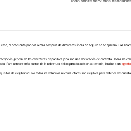
Todo sobre servicios bancario
 caso, el descuento por dos o más compras de diferentes líneas de seguro no se aplicará. Los ahorro
scripción general de las coberturas disponibles y no son una declaración de contrato. Todas las cober
tado. Para conocer más acerca de la cobertura del seguro de auto en su estado, localice a un
agente
quisitos de elegibilidad. No todos los vehículos ni conductores son elegibles para obtener descuento