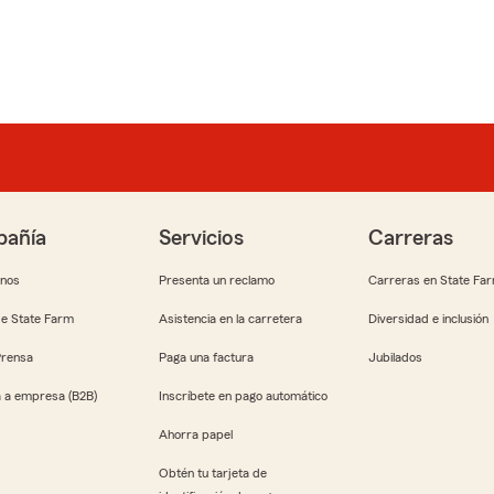
añía
Servicios
Carreras
anos
Presenta un reclamo
Carreras en State Fa
e State Farm
Asistencia en la carretera
Diversidad e inclusión
Prensa
Paga una factura
Jubilados
 a empresa (B2B)
Inscríbete en pago automático
Ahorra papel
Obtén tu tarjeta de