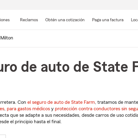
Pasar
al
siones
Reclamos
Obtén una cotización
Paga una factura
Loc
contenido
principal
Milton
ro de auto de State 
arretera. Con
el seguro de auto de State Farm
, tratamos de mant
es
,
para gastos médicos
y
protección contra conductores sin seg
cta que se adapte a sus necesidades, desde carros de uso cotidian
de el principio hasta el final.