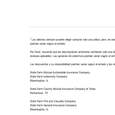
1
Los clientes siempre pueden elegir comprar solo una póliza, pero, en ese
podrían variar según el estado.
Por favor, recuerde que las descripciones anteriores contienen solo una de
endosos aplicables. Las opciones de cobertura podrían variar según el es
Los descuentos y su disponibilidad podrían variar según el estado y los re
State Farm Mutual Automobile Insurance Company
State Farm Indemnity Company
Bloomington, IL
State Farm County Mutual Insurance Company of Texas
Richardson, TX
State Farm Fire and Casualty Company
State Farm General Insurance Company
Bloomington, IL