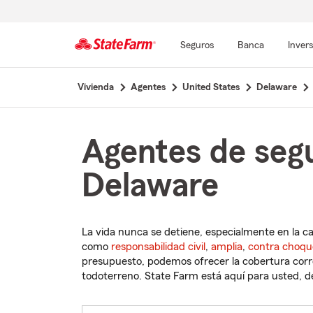
Seguros
Banca
Inver
Comienzo
Vivienda
Agentes
United States
Delaware
del
contenido
principal
Agentes de segu
Delaware
La vida nunca se detiene, especialmente en la c
como
responsabilidad civil
,
amplia
,
contra choqu
presupuesto, podemos ofrecer la cobertura corre
todoterreno. State Farm está aquí para usted, des