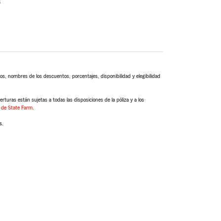
s
s, nombres de los descuentos, porcentajes, disponibilidad y elegibilidad
turas están sujetas a todas las disposiciones de la póliza y a los
 de State Farm
.
s.