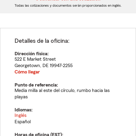
dígitos
dígitos
Todas las cotizaciones y documentos serán proporcionados en inglés.
Detalles de la oficina:
Dirección física:
522 E Market Street
Georgetown
,
DE
19947-2255
Cómo llegar
Punto de referencia:
Media milla al este del círculo, rumbo hacia las
playas
Idiomas:
Inglés
Español
Horas de oficina (
EST
):