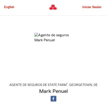
Pasar
al
English
Iniciar Sesión
contenido
principal
Comienzo
del
contenido
principal
®
AGENTE DE SEGUROS DE STATE FARM
,
GEORGETOWN
, DE
Mark Penuel