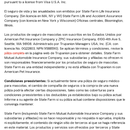
pursuant to a license from Visa U.S.A. Inc.
El seguro de vida y las anualidades son emitidos por State Farm Life Insurance
Company. (Sin licencia en MA, NY y WI) State Farm Life and Accident Assurance
Company (con licencia en New York y Wisconsin) Oficinas centrales, Bloomington,
Illinois.
Los productos de seguro de mascotas son suscritos en los Estados Unidos por
American Pet Insurance Company y ZPIC Insurance Company, 6100-4th Ave S,
Seattle, WA 98108. Administrado por Trupanion Managers USA, Inc. (CA: con
licencia No. 0G22803, NPN 9588590). Se aplican términos y condiciones, revise la
póliza completa
en la página web de Trupanion para obtener detalles. State Farm
Mutual Automobile Insurance Company, sus subsidiarias y afiliadas no ofrecen ni
son responsables financieramente por los productos de seguro de mascotas.
State Farm es una entidad independiente y no está afiliada con Trupanion ni con
American Pet Insurance.
Condiciones preexistentes:
Si actualmente tiene una póliza de seguro médico
para mascotas, el cambio de compañía de seguros o la compra de una nueva
póliza podría afectar ciertas disposiciones, tales como las coberturas para
condiciones preexistentes o los deducibles ya establecidos bajo su póliza actual.
Informe a su agente de State Farm si su póliza actual contiene disposiciones que le
convenga mantener.
State Farm (incluyendo State Farm Mutual Automobile Insurance Company y sus
subsidiarias y afiliadas) no se hace responsable y no respalda ni aprueba, implícita
ni explícitamente, el contenido de ningún sitio de terceros al que se haga referencia
en este material. Los productos y servicios son ofrecidos por terceros y State