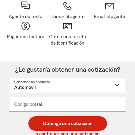
Agente de texto
Llamar al agente
Email al agente
Pagar una factura
Obtén una tarjeta
de identificación
¿Le gustaría obtener una cotización?
Seleccione un producto
Seleccione
un
nombre
de
producto
del
Código postal
Ingresa
Ingresa
_____
menú
un
un
desplegable
código
código
postal
postal
Obtenga una cotización
de
de
5
5
o continuar con una cotización