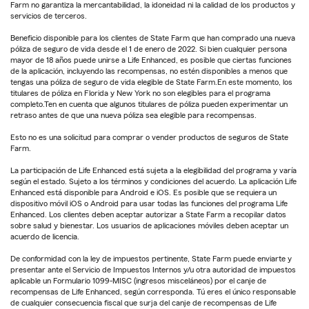
Farm no garantiza la mercantabilidad, la idoneidad ni la calidad de los productos y
servicios de terceros.
Beneficio disponible para los clientes de State Farm que han comprado una nueva
póliza de seguro de vida desde el 1 de enero de 2022. Si bien cualquier persona
mayor de 18 años puede unirse a Life Enhanced, es posible que ciertas funciones
de la aplicación, incluyendo las recompensas, no estén disponibles a menos que
tengas una póliza de seguro de vida elegible de State Farm.En este momento, los
titulares de póliza en Florida y New York no son elegibles para el programa
completo.Ten en cuenta que algunos titulares de póliza pueden experimentar un
retraso antes de que una nueva póliza sea elegible para recompensas.
Esto no es una solicitud para comprar o vender productos de seguros de State
Farm.
La participación de Life Enhanced está sujeta a la elegibilidad del programa y varía
según el estado. Sujeto a los términos y condiciones del acuerdo. La aplicación Life
Enhanced está disponible para Android e iOS. Es posible que se requiera un
dispositivo móvil iOS o Android para usar todas las funciones del programa Life
Enhanced. Los clientes deben aceptar autorizar a State Farm a recopilar datos
sobre salud y bienestar. Los usuarios de aplicaciones móviles deben aceptar un
acuerdo de licencia.
De conformidad con la ley de impuestos pertinente, State Farm puede enviarte y
presentar ante el Servicio de Impuestos Internos y/u otra autoridad de impuestos
aplicable un Formulario 1099-MISC (ingresos misceláneos) por el canje de
recompensas de Life Enhanced, según corresponda. Tú eres el único responsable
de cualquier consecuencia fiscal que surja del canje de recompensas de Life