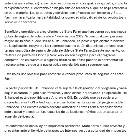
subsidiarias y afiliadas) no se hace responsable y no respalda ni aprueba, implícita
ni explícitamente, el contenido de ningún sitio de terceros al que se haga referencia
en este material. Los productos y servicios son ofrecidos por terceros y State
Farm no garantiza la mercantabilidad, la idoneidad ni la calidad de los productos y
servicios de terceros.
Beneficio disponible para los clientes de State Farm que han comprado una nueva
póliza de seguro de vida desde el 1 de enero de 2022. Si bien cualquier persona
mayor de 18 años puede unirse a Life Enhanced, es posible que ciertas funciones
de la aplicación, incluyendo las recompensas, no estén disponibles a menos que
tengas una póliza de seguro de vida elegible de State Farm.En este momento, los
titulares de póliza en Florida y New York no son elegibles para el programa
completo.Ten en cuenta que algunos titulares de póliza pueden experimentar un
retraso antes de que una nueva póliza sea elegible para recompensas.
Esto no es una solicitud para comprar o vender productos de seguros de State
Farm.
La participación de Life Enhanced está sujeta a la elegibilidad del programa y varía
según el estado. Sujeto a los términos y condiciones del acuerdo. La aplicación Life
Enhanced está disponible para Android e iOS. Es posible que se requiera un
dispositivo móvil iOS o Android para usar todas las funciones del programa Life
Enhanced. Los clientes deben aceptar autorizar a State Farm a recopilar datos
sobre salud y bienestar. Los usuarios de aplicaciones móviles deben aceptar un
acuerdo de licencia.
De conformidad con la ley de impuestos pertinente, State Farm puede enviarte y
presentar ante el Servicio de Impuestos Internos y/u otra autoridad de impuestos