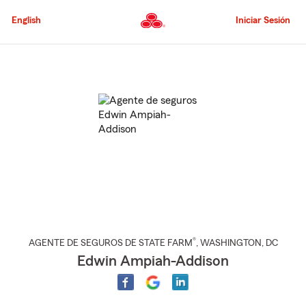
Pasar
al
English
Iniciar Sesión
contenido
principal
Comienzo
del
contenido
principal
®
AGENTE DE SEGUROS DE STATE FARM
,
WASHINGTON
, DC
Edwin Ampiah-Addison