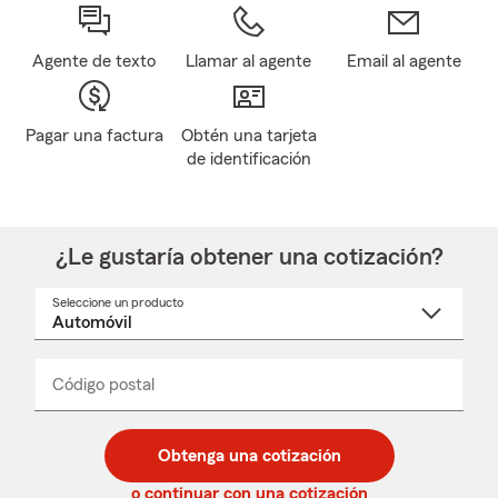
Agente de texto
Llamar al agente
Email al agente
Pagar una factura
Obtén una tarjeta
de identificación
¿Le gustaría obtener una cotización?
Seleccione un producto
Seleccione
un
nombre
de
producto
del
Código postal
Ingresa
Ingresa
_____
menú
un
un
desplegable
código
código
postal
postal
Obtenga una cotización
de
de
5
5
o continuar con una cotización