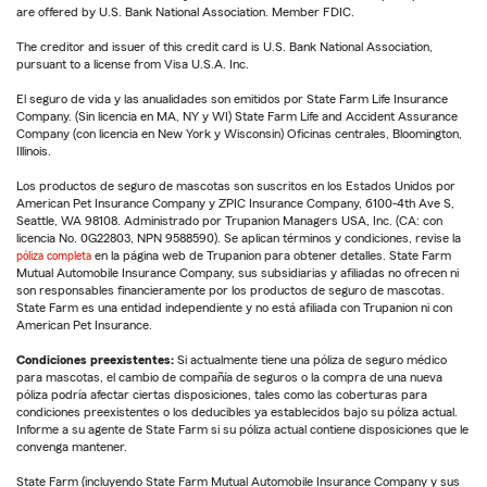
are offered by U.S. Bank National Association. Member FDIC.
The creditor and issuer of this credit card is U.S. Bank National Association,
pursuant to a license from Visa U.S.A. Inc.
El seguro de vida y las anualidades son emitidos por State Farm Life Insurance
Company. (Sin licencia en MA, NY y WI) State Farm Life and Accident Assurance
Company (con licencia en New York y Wisconsin) Oficinas centrales, Bloomington,
Illinois.
Los productos de seguro de mascotas son suscritos en los Estados Unidos por
American Pet Insurance Company y ZPIC Insurance Company, 6100-4th Ave S,
Seattle, WA 98108. Administrado por Trupanion Managers USA, Inc. (CA: con
licencia No. 0G22803, NPN 9588590). Se aplican términos y condiciones, revise la
póliza completa
en la página web de Trupanion para obtener detalles. State Farm
Mutual Automobile Insurance Company, sus subsidiarias y afiliadas no ofrecen ni
son responsables financieramente por los productos de seguro de mascotas.
State Farm es una entidad independiente y no está afiliada con Trupanion ni con
American Pet Insurance.
Condiciones preexistentes:
Si actualmente tiene una póliza de seguro médico
para mascotas, el cambio de compañía de seguros o la compra de una nueva
póliza podría afectar ciertas disposiciones, tales como las coberturas para
condiciones preexistentes o los deducibles ya establecidos bajo su póliza actual.
Informe a su agente de State Farm si su póliza actual contiene disposiciones que le
convenga mantener.
State Farm (incluyendo State Farm Mutual Automobile Insurance Company y sus