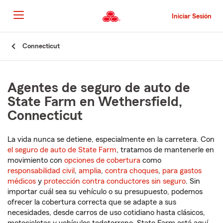
Pasar
al
Iniciar Sesión
contenido
principal
Comienzo
Connecticut
del
contenido
principal
Agentes de seguro de auto de
State Farm en Wethersfield,
Connecticut
La vida nunca se detiene, especialmente en la carretera. Con
el seguro de auto de State Farm
, tratamos de mantenerle en
movimiento con
opciones de cobertura
como
responsabilidad civil
,
amplia
,
contra choques
,
para gastos
médicos
y
protección contra conductores sin seguro
. Sin
importar cuál sea su vehículo o su presupuesto, podemos
ofrecer la cobertura correcta que se adapte a sus
necesidades, desde carros de uso cotidiano hasta clásicos,