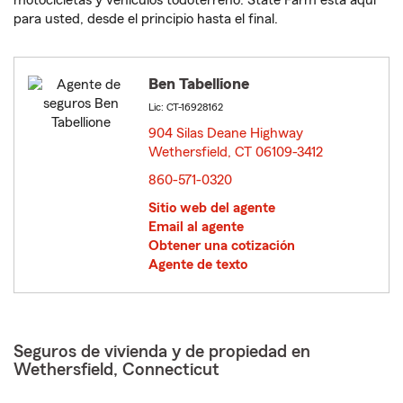
motocicletas y vehículos todoterreno. State Farm está aquí
para usted, desde el principio hasta el final.
Ben Tabellione
Lic: CT-16928162
904 Silas Deane Highway
Wethersfield, CT 06109-3412
opens in new window
860-571-0320
Sitio web del agente
Email al agente
Obtener una cotización
Agente de texto
Seguros de vivienda y de propiedad en
Wethersfield, Connecticut