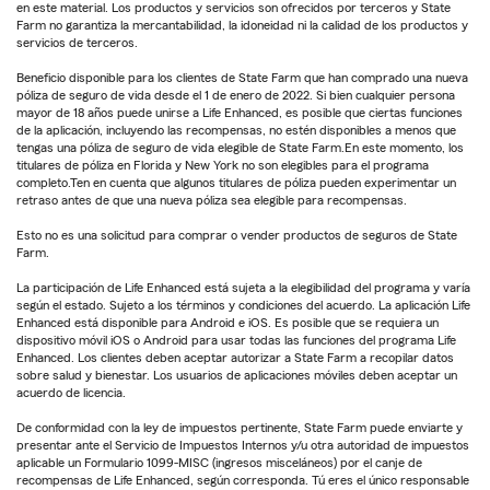
en este material. Los productos y servicios son ofrecidos por terceros y State
Farm no garantiza la mercantabilidad, la idoneidad ni la calidad de los productos y
servicios de terceros.
Beneficio disponible para los clientes de State Farm que han comprado una nueva
póliza de seguro de vida desde el 1 de enero de 2022. Si bien cualquier persona
mayor de 18 años puede unirse a Life Enhanced, es posible que ciertas funciones
de la aplicación, incluyendo las recompensas, no estén disponibles a menos que
tengas una póliza de seguro de vida elegible de State Farm.En este momento, los
titulares de póliza en Florida y New York no son elegibles para el programa
completo.Ten en cuenta que algunos titulares de póliza pueden experimentar un
retraso antes de que una nueva póliza sea elegible para recompensas.
Esto no es una solicitud para comprar o vender productos de seguros de State
Farm.
La participación de Life Enhanced está sujeta a la elegibilidad del programa y varía
según el estado. Sujeto a los términos y condiciones del acuerdo. La aplicación Life
Enhanced está disponible para Android e iOS. Es posible que se requiera un
dispositivo móvil iOS o Android para usar todas las funciones del programa Life
Enhanced. Los clientes deben aceptar autorizar a State Farm a recopilar datos
sobre salud y bienestar. Los usuarios de aplicaciones móviles deben aceptar un
acuerdo de licencia.
De conformidad con la ley de impuestos pertinente, State Farm puede enviarte y
presentar ante el Servicio de Impuestos Internos y/u otra autoridad de impuestos
aplicable un Formulario 1099-MISC (ingresos misceláneos) por el canje de
recompensas de Life Enhanced, según corresponda. Tú eres el único responsable