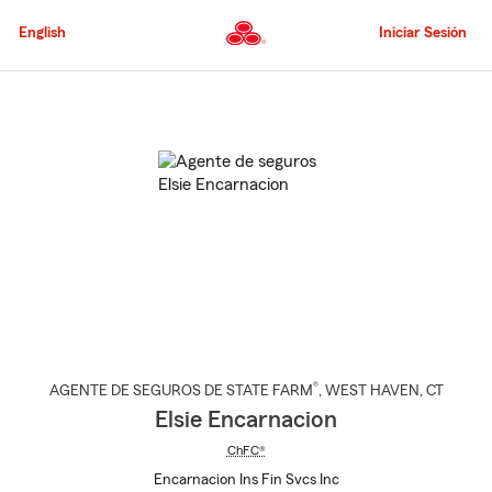
Pasar
al
English
Iniciar Sesión
contenido
principal
Comienzo
del
contenido
principal
®
AGENTE DE SEGUROS DE STATE FARM
,
WEST HAVEN
, CT
Elsie Encarnacion
ChFC®
Encarnacion Ins Fin Svcs Inc