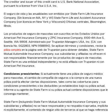
The creditor and issuer of this credit card is U.S. Bank National Association,
pursuant to a license from Visa U.S.A. Inc.
El seguro de vida y las anualidades son emitidos por State Farm Life Insurance
Company. (Sin licencia en MA, NY y WI) State Farm Life and Accident Assurance
Company (con licencia en New York y Wisconsin) Oficinas centrales, Bloomington,
Illinois.
Los productos de seguro de mascotas son suscritos en los Estados Unidos por
American Pet Insurance Company y ZPIC Insurance Company, 6100-4th Ave S,
Seattle, WA 98108. Administrado por Trupanion Managers USA, Inc. (CA: con
licencia No. 0G22803, NPN 9588590). Se aplican términos y condiciones, revise la
póliza completa
en la página web de Trupanion para obtener detalles. State Farm
Mutual Automobile Insurance Company, sus subsidiarias y afiliadas no ofrecen ni
son responsables financieramente por los productos de seguro de mascotas.
State Farm es una entidad independiente y no está afiliada con Trupanion ni con
American Pet Insurance.
Condiciones preexistentes:
Si actualmente tiene una póliza de seguro médico
para mascotas, el cambio de compañía de seguros o la compra de una nueva
póliza podría afectar ciertas disposiciones, tales como las coberturas para
condiciones preexistentes o los deducibles ya establecidos bajo su póliza actual.
Informe a su agente de State Farm si su póliza actual contiene disposiciones que le
convenga mantener.
State Farm (incluyendo State Farm Mutual Automobile Insurance Company y sus
subsidiarias y afiliadas) no se hace responsable y no respalda ni aprueba, implícita
ni explícitamente, el contenido de ningún sitio de terceros al que se haga referencia