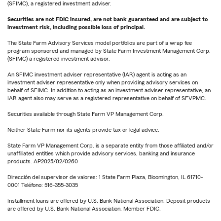
(SFIMC), a registered investment adviser.
Securities are not FDIC insured, are not bank guaranteed and are subject to
investment risk, including possible loss of principal.
The State Farm Advisory Services model portfolios are part of a wrap fee
program sponsored and managed by State Farm Investment Management Corp.
(SFIMC) a registered investment advisor.
An SFIMC investment adviser representative (IAR) agent is acting as an
investment adviser representative only when providing advisory services on
behalf of SFIMC. In addition to acting as an investment adviser representative, an
IAR agent also may serve as a registered representative on behalf of SFVPMC.
Securities available through State Farm VP Management Corp.
Neither State Farm nor its agents provide tax or legal advice.
State Farm VP Management Corp. is a separate entity from those affiliated and/or
unaffiliated entities which provide advisory services, banking and insurance
products. AP2025/02/0260
Dirección del supervisor de valores: 1 State Farm Plaza, Bloomington, IL 61710-
0001 Teléfono: 516-355-3035
Installment loans are offered by U.S. Bank National Association. Deposit products
are offered by U.S. Bank National Association. Member FDIC.