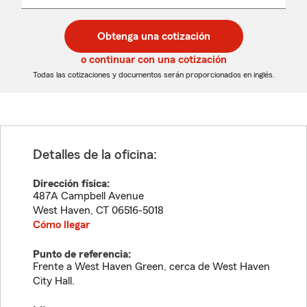
un
un
desplegable
código
código
postal
postal
Obtenga una cotización
de
de
5
5
o continuar con una cotización
dígitos
dígitos
Todas las cotizaciones y documentos serán proporcionados en inglés.
Detalles de la oficina:
Dirección física:
487A Campbell Avenue
West Haven
,
CT
06516-5018
Cómo llegar
Punto de referencia:
Frente a West Haven Green, cerca de West Haven
City Hall.