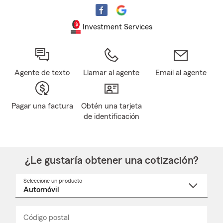
Investment Services
Agente de texto
Llamar al agente
Email al agente
Pagar una factura
Obtén una tarjeta
de identificación
¿Le gustaría obtener una cotización?
Seleccione un producto
Seleccione
un
nombre
de
producto
del
Código postal
Ingresa
Ingresa
_____
menú