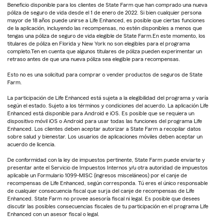
Beneficio disponible para los clientes de State Farm que han comprado una nueva
póliza de seguro de vida desde el 1 de enero de 2022. Si bien cualquier persona
mayor de 18 años puede unirse a Life Enhanced, es posible que ciertas funciones
de la aplicación, incluyendo las recompensas, no estén disponibles a menos que
tengas una póliza de seguro de vida elegible de State Farm.En este momento, los
titulares de póliza en Florida y New York no son elegibles para el programa
completo.Ten en cuenta que algunos titulares de póliza pueden experimentar un
retraso antes de que una nueva póliza sea elegible para recompensas.
Esto no es una solicitud para comprar o vender productos de seguros de State
Farm.
La participación de Life Enhanced está sujeta a la elegibilidad del programa y varía
según el estado. Sujeto a los términos y condiciones del acuerdo. La aplicación Life
Enhanced está disponible para Android e iOS. Es posible que se requiera un
dispositivo móvil iOS o Android para usar todas las funciones del programa Life
Enhanced. Los clientes deben aceptar autorizar a State Farm a recopilar datos
sobre salud y bienestar. Los usuarios de aplicaciones móviles deben aceptar un
acuerdo de licencia.
De conformidad con la ley de impuestos pertinente, State Farm puede enviarte y
presentar ante el Servicio de Impuestos Internos y/u otra autoridad de impuestos
aplicable un Formulario 1099-MISC (ingresos misceláneos) por el canje de
recompensas de Life Enhanced, según corresponda. Tú eres el único responsable
de cualquier consecuencia fiscal que surja del canje de recompensas de Life
Enhanced. State Farm no provee asesoría fiscal ni legal. Es posible que desees
discutir las posibles consecuencias fiscales de tu participación en el programa Life
Enhanced con un asesor fiscal o legal.