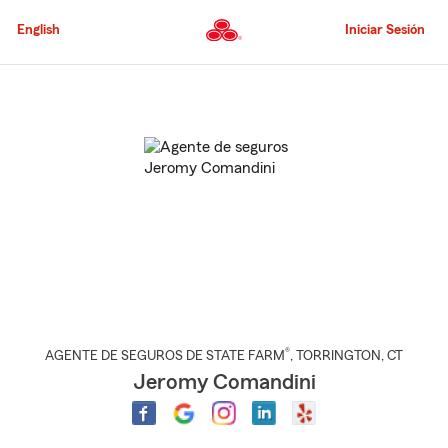
Pasar
al
English
Iniciar Sesión
contenido
principal
Comienzo
del
contenido
principal
®
AGENTE DE SEGUROS DE STATE FARM
,
TORRINGTON
, CT
Jeromy Comandini