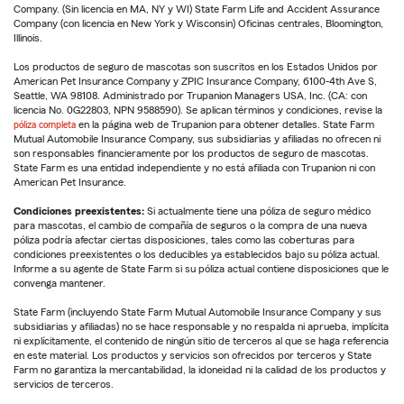
Company. (Sin licencia en MA, NY y WI) State Farm Life and Accident Assurance
Company (con licencia en New York y Wisconsin) Oficinas centrales, Bloomington,
Illinois.
Los productos de seguro de mascotas son suscritos en los Estados Unidos por
American Pet Insurance Company y ZPIC Insurance Company, 6100-4th Ave S,
Seattle, WA 98108. Administrado por Trupanion Managers USA, Inc. (CA: con
licencia No. 0G22803, NPN 9588590). Se aplican términos y condiciones, revise la
póliza completa
en la página web de Trupanion para obtener detalles. State Farm
Mutual Automobile Insurance Company, sus subsidiarias y afiliadas no ofrecen ni
son responsables financieramente por los productos de seguro de mascotas.
State Farm es una entidad independiente y no está afiliada con Trupanion ni con
American Pet Insurance.
Condiciones preexistentes:
Si actualmente tiene una póliza de seguro médico
para mascotas, el cambio de compañía de seguros o la compra de una nueva
póliza podría afectar ciertas disposiciones, tales como las coberturas para
condiciones preexistentes o los deducibles ya establecidos bajo su póliza actual.
Informe a su agente de State Farm si su póliza actual contiene disposiciones que le
convenga mantener.
State Farm (incluyendo State Farm Mutual Automobile Insurance Company y sus
subsidiarias y afiliadas) no se hace responsable y no respalda ni aprueba, implícita
ni explícitamente, el contenido de ningún sitio de terceros al que se haga referencia
en este material. Los productos y servicios son ofrecidos por terceros y State
Farm no garantiza la mercantabilidad, la idoneidad ni la calidad de los productos y
servicios de terceros.