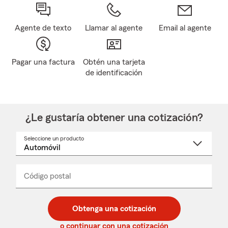
Agente de texto
Llamar al agente
Email al agente
Pagar una factura
Obtén una tarjeta
de identificación
¿Le gustaría obtener una cotización?
Seleccione un producto
Seleccione
un
nombre
de
producto
del
Código postal
Ingresa
Ingresa
_____
menú
un
un
desplegable
código
código
postal
postal
Obtenga una cotización
de
de
5
5
o continuar con una cotización