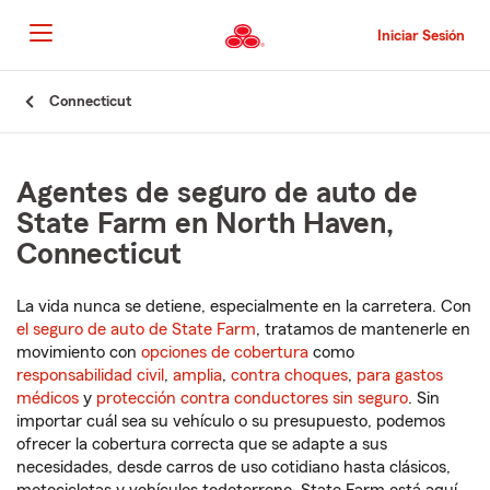
Pasar
al
Iniciar Sesión
contenido
principal
Comienzo
Connecticut
del
contenido
principal
Agentes de seguro de auto de
State Farm en North Haven,
Connecticut
La vida nunca se detiene, especialmente en la carretera. Con
el seguro de auto de State Farm
, tratamos de mantenerle en
movimiento con
opciones de cobertura
como
responsabilidad civil
,
amplia
,
contra choques
,
para gastos
médicos
y
protección contra conductores sin seguro
. Sin
importar cuál sea su vehículo o su presupuesto, podemos
ofrecer la cobertura correcta que se adapte a sus
necesidades, desde carros de uso cotidiano hasta clásicos,