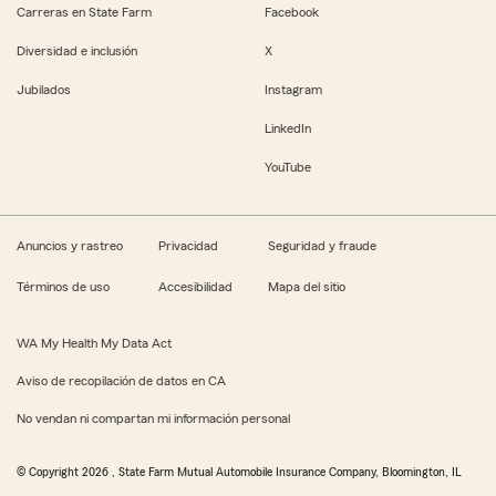
Carreras en State Farm
Facebook
Diversidad e inclusión
X
Jubilados
Instagram
LinkedIn
YouTube
Anuncios y rastreo
Privacidad
Seguridad y fraude
Términos de uso
Accesibilidad
Mapa del sitio
WA My Health My Data Act
Aviso de recopilación de datos en CA
No vendan ni compartan mi información personal
© Copyright
2026
, State Farm Mutual Automobile Insurance Company, Bloomington, IL