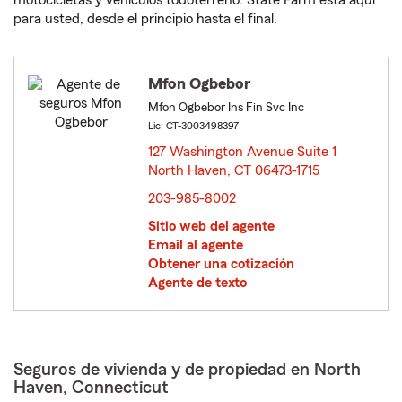
motocicletas y vehículos todoterreno. State Farm está aquí
para usted, desde el principio hasta el final.
Mfon Ogbebor
Mfon Ogbebor Ins Fin Svc Inc
Lic: CT-3003498397
127 Washington Avenue Suite 1
North Haven, CT 06473-1715
opens in new window
203-985-8002
Sitio web del agente
Email al agente
Obtener una cotización
Agente de texto
Seguros de vivienda y de propiedad en North
Haven, Connecticut