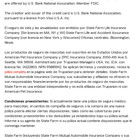
are offered by U.S. Bank National Association. Member FDIC.
The creditor and issuer of this credit card is U.S. Bank National Association,
pursuant to a license from Visa U.S.A. Inc.
El seguro de vida y las anualidades son emitidos por State Farm Life Insurance
Company. (Sin licencia en MA, NY y WI) State Farm Life and Accident Assurance
Company (con licencia en New York y Wisconsin) Oficinas centrales, Bloomington,
Illinois.
Los productos de seguro de mascotas son suscritos en los Estados Unidos por
American Pet Insurance Company y ZPIC Insurance Company, 6100-4th Ave S,
Seattle, WA 98108. Administrado por Trupanion Managers USA, Inc. (CA: con
licencia No. 0G22803, NPN 9588590). Se aplican términos y condiciones, revise la
póliza completa
en la página web de Trupanion para obtener detalles. State Farm
Mutual Automobile Insurance Company, sus subsidiarias y afiliadas no ofrecen ni
son responsables financieramente por los productos de seguro de mascotas.
State Farm es una entidad independiente y no está afiliada con Trupanion ni con
American Pet Insurance.
Condiciones preexistentes:
Si actualmente tiene una póliza de seguro médico
para mascotas, el cambio de compañía de seguros o la compra de una nueva
póliza podría afectar ciertas disposiciones, tales como las coberturas para
condiciones preexistentes o los deducibles ya establecidos bajo su póliza actual.
Informe a su agente de State Farm si su póliza actual contiene disposiciones que le
convenga mantener.
State Farm (incluyendo State Farm Mutual Automobile Insurance Company y sus