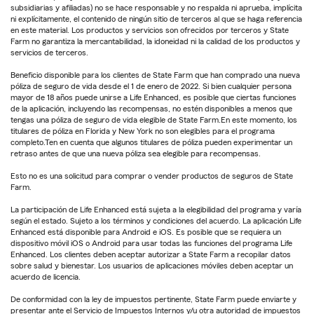
subsidiarias y afiliadas) no se hace responsable y no respalda ni aprueba, implícita
ni explícitamente, el contenido de ningún sitio de terceros al que se haga referencia
en este material. Los productos y servicios son ofrecidos por terceros y State
Farm no garantiza la mercantabilidad, la idoneidad ni la calidad de los productos y
servicios de terceros.
Beneficio disponible para los clientes de State Farm que han comprado una nueva
póliza de seguro de vida desde el 1 de enero de 2022. Si bien cualquier persona
mayor de 18 años puede unirse a Life Enhanced, es posible que ciertas funciones
de la aplicación, incluyendo las recompensas, no estén disponibles a menos que
tengas una póliza de seguro de vida elegible de State Farm.En este momento, los
titulares de póliza en Florida y New York no son elegibles para el programa
completo.Ten en cuenta que algunos titulares de póliza pueden experimentar un
retraso antes de que una nueva póliza sea elegible para recompensas.
Esto no es una solicitud para comprar o vender productos de seguros de State
Farm.
La participación de Life Enhanced está sujeta a la elegibilidad del programa y varía
según el estado. Sujeto a los términos y condiciones del acuerdo. La aplicación Life
Enhanced está disponible para Android e iOS. Es posible que se requiera un
dispositivo móvil iOS o Android para usar todas las funciones del programa Life
Enhanced. Los clientes deben aceptar autorizar a State Farm a recopilar datos
sobre salud y bienestar. Los usuarios de aplicaciones móviles deben aceptar un
acuerdo de licencia.
De conformidad con la ley de impuestos pertinente, State Farm puede enviarte y
presentar ante el Servicio de Impuestos Internos y/u otra autoridad de impuestos