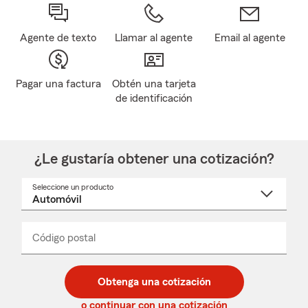
Agente de texto
Llamar al agente
Email al agente
Pagar una factura
Obtén una tarjeta
de identificación
¿Le gustaría obtener una cotización?
Seleccione un producto
Seleccione
un
nombre
de
producto
del
Código postal
Ingresa
Ingresa
_____
menú
un
un
desplegable
código
código
postal
postal
Obtenga una cotización
de
de
5
5
o continuar con una cotización