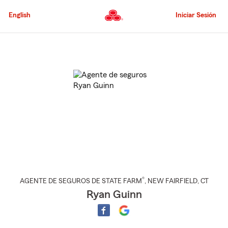
Pasar
al
English
Iniciar Sesión
contenido
principal
Comienzo
del
contenido
principal
®
AGENTE DE SEGUROS DE STATE FARM
,
NEW FAIRFIELD
, CT
Ryan Guinn