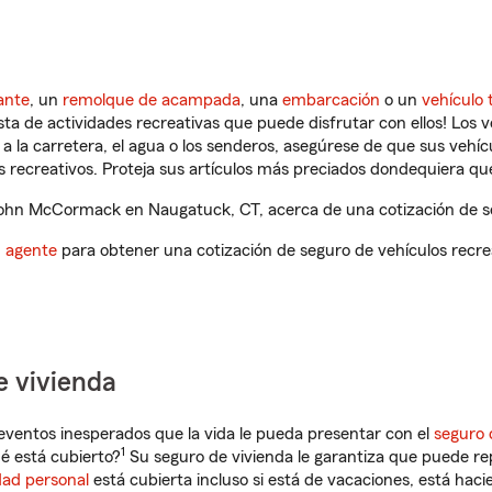
ante
, un
remolque de acampada
, una
embarcación
o un
vehículo 
ista de actividades recreativas que puede disfrutar con ellos! Los 
a la carretera, el agua o los senderos, asegúrese de que sus vehí
 recreativos. Proteja sus artículos más preciados dondequiera qu
hn McCormack en Naugatuck, CT, acerca de una cotización de seg
n agente
para obtener una cotización de seguro de vehículos recre
e vivienda
eventos inesperados que la vida le pueda presentar con el
seguro 
1
é está cubierto?
Su seguro de vivienda le garantiza que puede rep
dad personal
está cubierta incluso si está de vacaciones, está haci