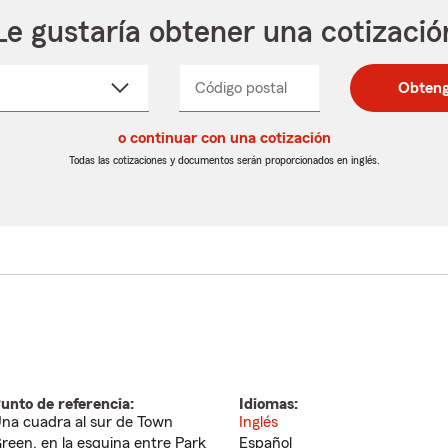
Le gustaría obtener una cotizació
cione
Código postal
Ingresa
Ingresa
Obteng
_____
un
un
re
código
código
cto
o continuar con una cotización
postal
postal
de
de
Todas las cotizaciones y documentos serán proporcionados en inglés.
egable
5
5
dígitos
dígitos
unto de referencia:
Idiomas:
na cuadra al sur de Town
Inglés
reen, en la esquina entre Park
Español