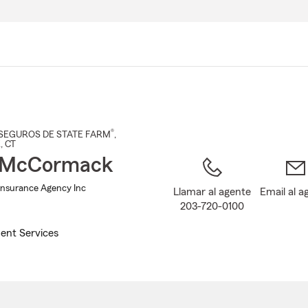
Pasar
al
contenido
principal
®
SEGUROS DE STATE FARM
,
K
, CT
 McCormack
nsurance Agency Inc
Llamar al agente
Email al a
203-720-0100
ent Services