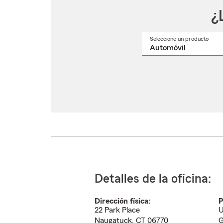
¿
Seleccione un producto
Selec
un
nomb
de
produ
del
menú
despl
Detalles de la oficina:
Dirección física:
P
22 Park Place
U
Naugatuck
,
CT
06770
G