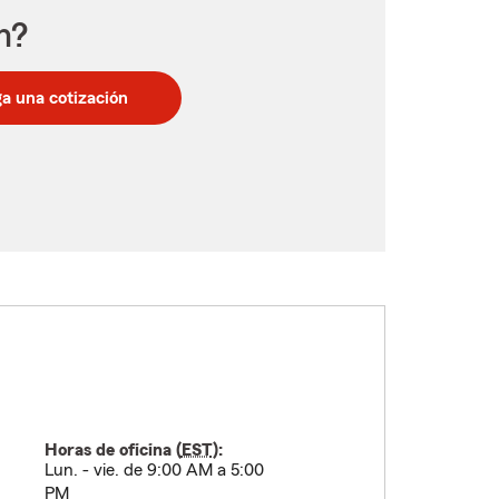
n?
a una cotización
Horas de oficina (
EST
):
Lun. - vie. de 9:00 AM a 5:00
PM