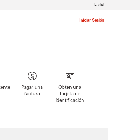
English
Iniciar Sesión
gente
Pagar una
Obtén una
factura
tarjeta de
identificación