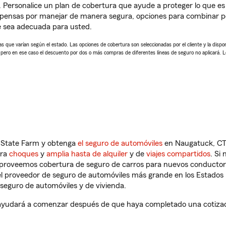
. Personalice un plan de cobertura que ayude a proteger lo que es 
mpensas por manejar de manera segura, opciones para combinar 
e sea adecuada para usted.
 que varían según el estado. Las opciones de cobertura son seleccionadas por el cliente y la disponib
, pero en ese caso el descuento por dos o más compras de diferentes líneas de seguro no aplicará. 
n State Farm y obtenga
el seguro de automóviles
en Naugatuck, CT 
tra
choques
y
amplia hasta de alquiler
y de
viajes compartidos
. Si
s proveemos cobertura de seguro de carros para nuevos conductores
l proveedor de seguro de automóviles más grande en los Estados
seguro de automóviles y de vivienda.
udará a comenzar después de que haya completado una cotización