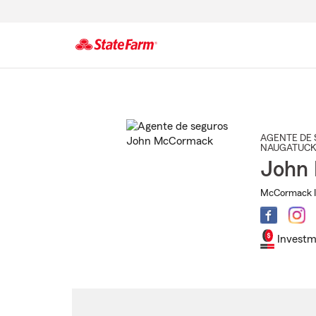
Comienzo
del
contenido
principal
AGENTE DE 
NAUGATUC
John
McCormack I
Investm