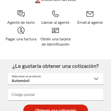
Agente de texto
Llamar al agente
Email al agente
Pagar una factura
Obtén una tarjeta
de identificación
¿Le gustaría obtener una cotización?
Seleccione un producto
Seleccione
un
nombre
de
producto
del
Código postal
Ingresa
Ingresa
_____
menú
un
un
desplegable
código
código
postal
postal
Obtenga una cotización