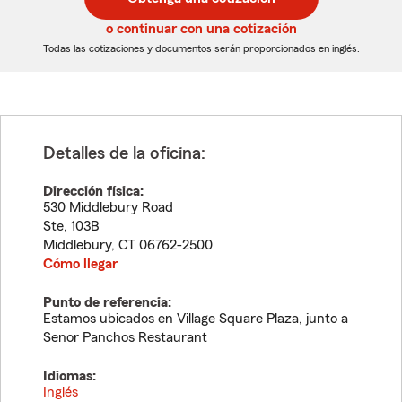
de
de
5
5
o continuar con una cotización
dígitos
dígitos
Todas las cotizaciones y documentos serán proporcionados en inglés.
Detalles de la oficina:
Dirección física:
530 Middlebury Road
Ste, 103B
Middlebury
,
CT
06762-2500
Cómo llegar
Punto de referencia:
Estamos ubicados en Village Square Plaza, junto a
Senor Panchos Restaurant
Idiomas:
Inglés