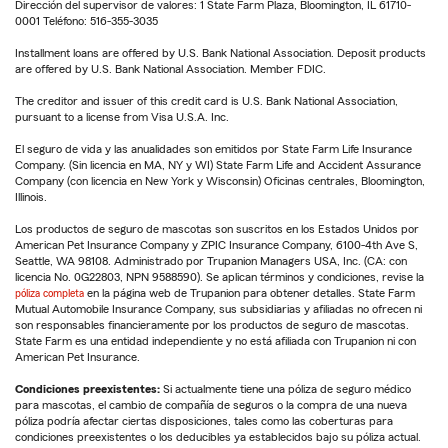
Dirección del supervisor de valores: 1 State Farm Plaza, Bloomington, IL 61710-
0001 Teléfono: 516-355-3035
Installment loans are offered by U.S. Bank National Association. Deposit products
are offered by U.S. Bank National Association. Member FDIC.
The creditor and issuer of this credit card is U.S. Bank National Association,
pursuant to a license from Visa U.S.A. Inc.
El seguro de vida y las anualidades son emitidos por State Farm Life Insurance
Company. (Sin licencia en MA, NY y WI) State Farm Life and Accident Assurance
Company (con licencia en New York y Wisconsin) Oficinas centrales, Bloomington,
Illinois.
Los productos de seguro de mascotas son suscritos en los Estados Unidos por
American Pet Insurance Company y ZPIC Insurance Company, 6100-4th Ave S,
Seattle, WA 98108. Administrado por Trupanion Managers USA, Inc. (CA: con
licencia No. 0G22803, NPN 9588590). Se aplican términos y condiciones, revise la
póliza completa
en la página web de Trupanion para obtener detalles. State Farm
Mutual Automobile Insurance Company, sus subsidiarias y afiliadas no ofrecen ni
son responsables financieramente por los productos de seguro de mascotas.
State Farm es una entidad independiente y no está afiliada con Trupanion ni con
American Pet Insurance.
Condiciones preexistentes:
Si actualmente tiene una póliza de seguro médico
para mascotas, el cambio de compañía de seguros o la compra de una nueva
póliza podría afectar ciertas disposiciones, tales como las coberturas para
condiciones preexistentes o los deducibles ya establecidos bajo su póliza actual.