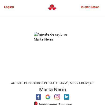
Pasar
al
English
Iniciar Sesión
contenido
principal
Comienzo
del
contenido
principal
®
AGENTE DE SEGUROS DE STATE FARM
,
MIDDLEBURY
, CT
Marta Nerin
Investment Services