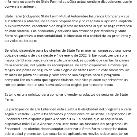
Informe a su agente de State Farm si su póliza actual contiene disposiciones que le
convenga mantener.
State Farm (incluyendo State Farm Mutual Automobile Insurance Company y sus
subsidiarias y afiliadas) no se hace responsable y no respalda ni aprueba, implícita
ni explícitamente, el contenido de ningún sitio de terceros al que se haga referencia
en este material. Los productos y servicios son ofrecidos por terceros y State
Farm no garantiza la mercantabilidad, la idoneidad ni la calidad de los productos y
servicios de terceros.
Beneficio disponible para los clientes de State Farm que han comprado una nueva
póliza de seguro de vida desde el 1 de enero de 2022. Si bien cualquier persona
mayor de 18 años puede unirse a Life Enhanced, es posible que ciertas funciones
de la aplicación, incluyendo las recompensas, no estén disponibles a menos que
tengas una póliza de seguro de vida elegible de State Farm.En este momento, los
titulares de póliza en Florida y New York no son elegibles para el programa
completo.Ten en cuenta que algunos titulares de póliza pueden experimentar un
retraso antes de que una nueva póliza sea elegible para recompensas.
Esto no es una solicitud para comprar o vender productos de seguros de State
Farm.
La participación de Life Enhanced está sujeta a la elegibilidad del programa y varía
según el estado. Sujeto a los términos y condiciones del acuerdo. La aplicación Life
Enhanced está disponible para Android e iOS. Es posible que se requiera un
dispositivo móvil iOS o Android para usar todas las funciones del programa Life
Enhanced. Los clientes deben aceptar autorizar a State Farm a recopilar datos
sobre salud y bienestar. Los usuarios de aplicaciones móviles deben aceptar un