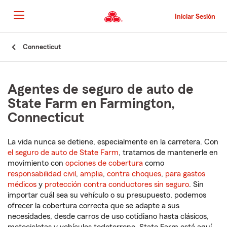
Pasar
al
Iniciar Sesión
contenido
principal
Comienzo
Connecticut
del
contenido
principal
Agentes de seguro de auto de
State Farm en Farmington,
Connecticut
La vida nunca se detiene, especialmente en la carretera. Con
el seguro de auto de State Farm
, tratamos de mantenerle en
movimiento con
opciones de cobertura
como
responsabilidad civil
,
amplia
,
contra choques
,
para gastos
médicos
y
protección contra conductores sin seguro
. Sin
importar cuál sea su vehículo o su presupuesto, podemos
ofrecer la cobertura correcta que se adapte a sus
necesidades, desde carros de uso cotidiano hasta clásicos,