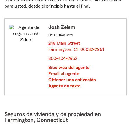
motocicletas y vehículos todoterreno. State Farm está aquí
para usted, desde el principio hasta el final.
Josh Zelem
Lic: CT-16363724
248 Main Street
Farmington, CT 06032-2961
opens in new window
860-404-2952
Sitio web del agente
Email al agente
Obtener una cotización
Agente de texto
Seguros de vivienda y de propiedad en
Farmington, Connecticut