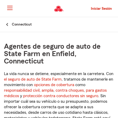
Pasar
al
Iniciar Sesión
contenido
principal
Comienzo
Connecticut
del
contenido
principal
Agentes de seguro de auto de
State Farm en Enfield,
Connecticut
La vida nunca se detiene, especialmente en la carretera. Con
el seguro de auto de State Farm
, tratamos de mantenerle en
movimiento con
opciones de cobertura
como
responsabilidad civil
,
amplia
,
contra choques
,
para gastos
médicos
y
protección contra conductores sin seguro
. Sin
importar cuál sea su vehículo o su presupuesto, podemos
ofrecer la cobertura correcta que se adapte a sus
necesidades, desde carros de uso cotidiano hasta clásicos,