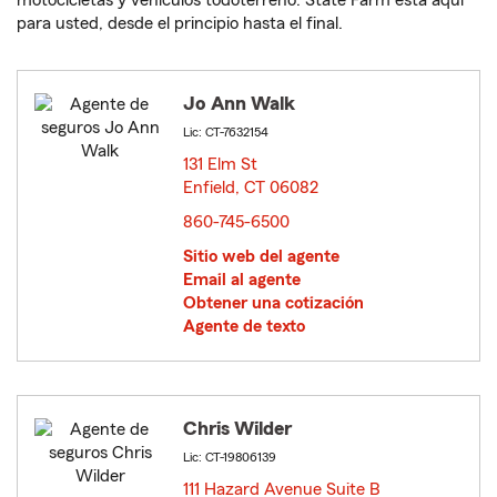
motocicletas y vehículos todoterreno. State Farm está aquí
para usted, desde el principio hasta el final.
Jo Ann Walk
Lic: CT-7632154
131 Elm St
Enfield, CT 06082
opens in new window
860-745-6500
Sitio web del agente
Email al agente
Obtener una cotización
Agente de texto
Chris Wilder
Lic: CT-19806139
111 Hazard Avenue Suite B