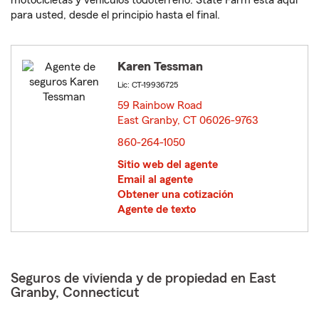
motocicletas y vehículos todoterreno. State Farm está aquí
para usted, desde el principio hasta el final.
Karen Tessman
Lic: CT-19936725
59 Rainbow Road
East Granby, CT 06026-9763
opens in new window
860-264-1050
Sitio web del agente
Email al agente
Obtener una cotización
Agente de texto
Seguros de vivienda y de propiedad en East
Granby, Connecticut