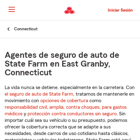
Pasar
al
Iniciar Sesión
contenido
principal
Comienzo
Connecticut
del
contenido
principal
Agentes de seguro de auto de
State Farm en East Granby,
Connecticut
La vida nunca se detiene, especialmente en la carretera. Con
el seguro de auto de State Farm
, tratamos de mantenerle en
movimiento con
opciones de cobertura
como
responsabilidad civil
,
amplia
,
contra choques
,
para gastos
médicos
y
protección contra conductores sin seguro
. Sin
importar cuál sea su vehículo o su presupuesto, podemos
ofrecer la cobertura correcta que se adapte a sus
necesidades, desde carros de uso cotidiano hasta clásicos,