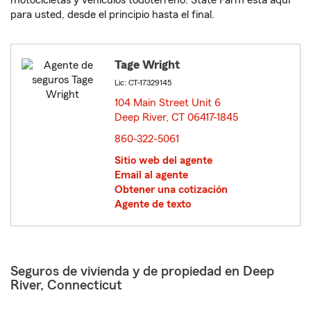
motocicletas y vehículos todoterreno. State Farm está aquí
para usted, desde el principio hasta el final.
Tage Wright
Lic: CT-17329145
104 Main Street Unit 6
Deep River, CT 06417-1845
opens in new window
860-322-5061
Sitio web del agente
Email al agente
Obtener una cotización
Agente de texto
Seguros de vivienda y de propiedad en Deep
River, Connecticut