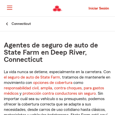
Pasar
al
Iniciar Sesión
contenido
principal
Comienzo
Connecticut
del
contenido
principal
Agentes de seguro de auto de
State Farm en Deep River,
Connecticut
La vida nunca se detiene, especialmente en la carretera. Con
el seguro de auto de State Farm
, tratamos de mantenerle en
movimiento con
opciones de cobertura
como
responsabilidad civil
,
amplia
,
contra choques
,
para gastos
médicos
y
protección contra conductores sin seguro
. Sin
importar cuál sea su vehículo o su presupuesto, podemos
ofrecer la cobertura correcta que se adapte a sus
necesidades, desde carros de uso cotidiano hasta clásicos,