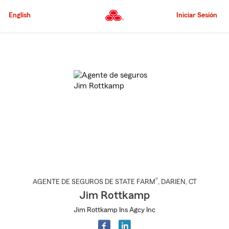
Pasar
al
English
Iniciar Sesión
contenido
principal
Comienzo
del
contenido
principal
®
AGENTE DE SEGUROS DE STATE FARM
,
DARIEN
, CT
Jim Rottkamp
Jim Rottkamp Ins Agcy Inc