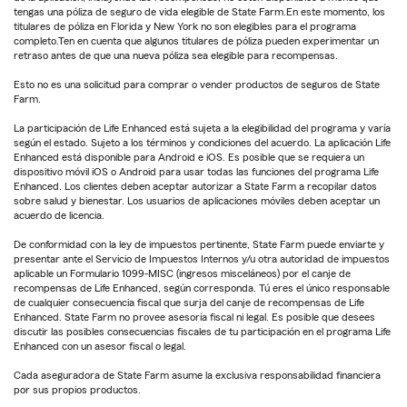
tengas una póliza de seguro de vida elegible de State Farm.En este momento, los
titulares de póliza en Florida y New York no son elegibles para el programa
completo.Ten en cuenta que algunos titulares de póliza pueden experimentar un
retraso antes de que una nueva póliza sea elegible para recompensas.
Esto no es una solicitud para comprar o vender productos de seguros de State
Farm.
La participación de Life Enhanced está sujeta a la elegibilidad del programa y varía
según el estado. Sujeto a los términos y condiciones del acuerdo. La aplicación Life
Enhanced está disponible para Android e iOS. Es posible que se requiera un
dispositivo móvil iOS o Android para usar todas las funciones del programa Life
Enhanced. Los clientes deben aceptar autorizar a State Farm a recopilar datos
sobre salud y bienestar. Los usuarios de aplicaciones móviles deben aceptar un
acuerdo de licencia.
De conformidad con la ley de impuestos pertinente, State Farm puede enviarte y
presentar ante el Servicio de Impuestos Internos y/u otra autoridad de impuestos
aplicable un Formulario 1099-MISC (ingresos misceláneos) por el canje de
recompensas de Life Enhanced, según corresponda. Tú eres el único responsable
de cualquier consecuencia fiscal que surja del canje de recompensas de Life
Enhanced. State Farm no provee asesoría fiscal ni legal. Es posible que desees
discutir las posibles consecuencias fiscales de tu participación en el programa Life
Enhanced con un asesor fiscal o legal.
Cada aseguradora de State Farm asume la exclusiva responsabilidad financiera
por sus propios productos.