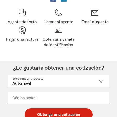
Agente de texto
Llamar al agente
Email al agente
Pagar una factura
Obtén una tarjeta
de identificación
¿Le gustaría obtener una cotización?
Seleccione un producto
Seleccione
un
nombre
de
producto
del
Código postal
Ingresa
Ingresa
_____
menú
un
un
desplegable
código
código
postal
postal
Obtenga una cotización
de
de