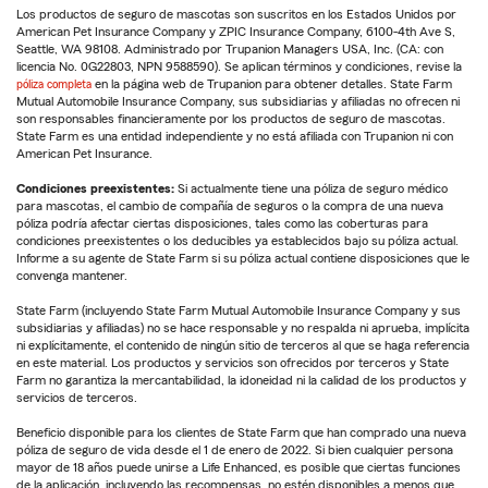
Los productos de seguro de mascotas son suscritos en los Estados Unidos por
American Pet Insurance Company y ZPIC Insurance Company, 6100-4th Ave S,
Seattle, WA 98108. Administrado por Trupanion Managers USA, Inc. (CA: con
licencia No. 0G22803, NPN 9588590). Se aplican términos y condiciones, revise la
póliza completa
en la página web de Trupanion para obtener detalles. State Farm
Mutual Automobile Insurance Company, sus subsidiarias y afiliadas no ofrecen ni
son responsables financieramente por los productos de seguro de mascotas.
State Farm es una entidad independiente y no está afiliada con Trupanion ni con
American Pet Insurance.
Condiciones preexistentes:
Si actualmente tiene una póliza de seguro médico
para mascotas, el cambio de compañía de seguros o la compra de una nueva
póliza podría afectar ciertas disposiciones, tales como las coberturas para
condiciones preexistentes o los deducibles ya establecidos bajo su póliza actual.
Informe a su agente de State Farm si su póliza actual contiene disposiciones que le
convenga mantener.
State Farm (incluyendo State Farm Mutual Automobile Insurance Company y sus
subsidiarias y afiliadas) no se hace responsable y no respalda ni aprueba, implícita
ni explícitamente, el contenido de ningún sitio de terceros al que se haga referencia
en este material. Los productos y servicios son ofrecidos por terceros y State
Farm no garantiza la mercantabilidad, la idoneidad ni la calidad de los productos y
servicios de terceros.
Beneficio disponible para los clientes de State Farm que han comprado una nueva
póliza de seguro de vida desde el 1 de enero de 2022. Si bien cualquier persona
mayor de 18 años puede unirse a Life Enhanced, es posible que ciertas funciones
de la aplicación, incluyendo las recompensas, no estén disponibles a menos que