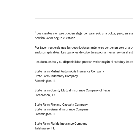
1
Los clientes siempre pueden elegir comprar solo una póliza, pero, en ese
podrían variar según el estado.
Por favor, recuerde que las descripciones anteriores contienen solo una de
endosos aplicables. Las opciones de cobertura podrían variar según el es
Los descuentos y su disponibilidad podrían variar según el estado y los re
State Farm Mutual Automobile Insurance Company
State Farm Indemnity Company
Bloomington, IL
State Farm County Mutual Insurance Company of Texas
Richardson, TX
State Farm Fire and Casualty Company
State Farm General Insurance Company
Bloomington, IL
State Farm Florida Insurance Company
Tallahassee, FL