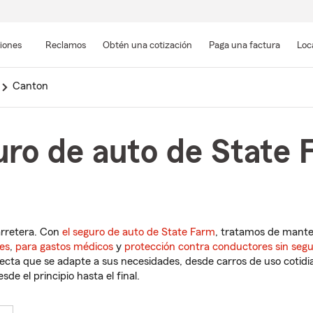
Pasar
al
siones
Reclamos
Obtén una cotización
Paga una factura
Loc
contenido
principal
Canton
uro de auto de State 
arretera. Con
el seguro de auto de State Farm
, tratamos de mant
es
,
para gastos médicos
y
protección contra conductores sin seg
cta que se adapte a sus necesidades, desde carros de uso cotidian
de el principio hasta el final.