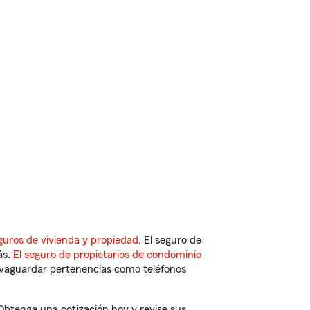
guros de vivienda y propiedad
. El seguro de
ás.
El seguro de propietarios de condominio
vaguardar pertenencias como teléfonos
 Obtenga una cotización hoy y revise sus