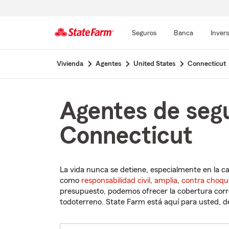
Seguros
Banca
Inver
Comienzo
Vivienda
Agentes
United States
Connecticut
del
contenido
principal
Agentes de seg
Connecticut
La vida nunca se detiene, especialmente en la c
como
responsabilidad civil
,
amplia
,
contra choqu
presupuesto, podemos ofrecer la cobertura corre
todoterreno. State Farm está aquí para usted, des