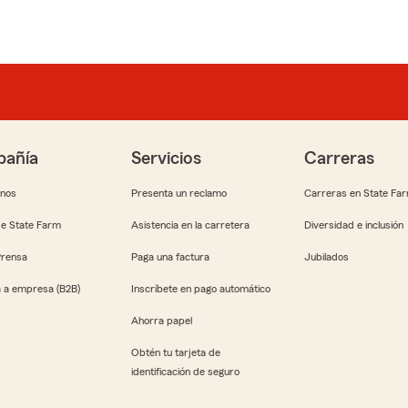
añía
Servicios
Carreras
anos
Presenta un reclamo
Carreras en State Fa
e State Farm
Asistencia en la carretera
Diversidad e inclusión
Prensa
Paga una factura
Jubilados
 a empresa (B2B)
Inscríbete en pago automático
Ahorra papel
Obtén tu tarjeta de
identificación de seguro