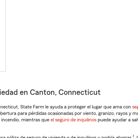
piedad en Canton, Connecticut
onnecticut, State Farm le ayuda a proteger el lugar que ama con
se
obertura para pérdidas ocasionadas por viento, granizo, rayos y m
 incendio, mientras que
el seguro de inquilinos
puede ayudar a sal
1
na póliza de seguro de vivienda o de inquilinos y podría ahorrar
.