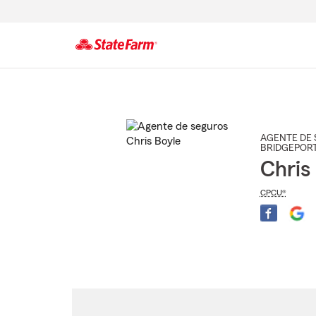
Comienzo
del
contenido
principal
AGENTE DE 
BRIDGEPOR
Chris
CPCU®