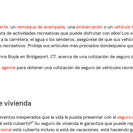
ante
, un
remolque de acampada
, una
embarcación
o un
vehículo 
ista de actividades recreativas que puede disfrutar con ellos! Los 
a la carretera, el agua o los senderos, asegúrese de que sus vehí
 recreativos. Proteja sus artículos más preciados dondequiera qu
is Boyle en Bridgeport, CT, acerca de una cotización de seguro d
n agente
para obtener una cotización de seguro de vehículos recre
e vivienda
eventos inesperados que la vida le pueda presentar con el
seguro 
1
é está cubierto?
Su seguro de vivienda le garantiza que puede re
rsonal
está cubierta incluso si está de vacaciones, está haciendo g