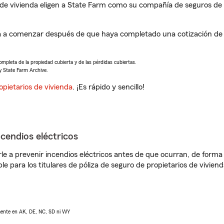
de vivienda eligen a State Farm como su compañía de seguros de 
rá a comenzar después de que haya completado una cotización de s
completa de la propiedad cubierta y de las pérdidas cubiertas.
y State Farm Archive.
opietarios de vivienda
. ¡Es rápido y sencillo!
ncendios eléctricos
e a prevenir incendios eléctricos antes de que ocurran, de forma 
le para los titulares de póliza de seguro de propietarios de vivie
lmente en AK, DE, NC, SD ni WY