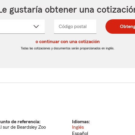
Le gustaría obtener una cotizació
cione
Código postal
Ingresa
Ingresa
Obteng
_____
un
un
re
código
código
cto
o continuar con una cotización
postal
postal
de
de
Todas las cotizaciones y documentos serán proporcionados en inglés.
egable
5
5
dígitos
dígitos
unto de referencia:
Idiomas:
l sur de Beardsley Zoo
Inglés
Español