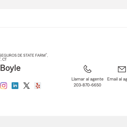
Pasar
al
contenido
principal
®
SEGUROS DE STATE FARM
,
T
, CT
 Boyle
Llamar al agente
Email al a
203-870-6650