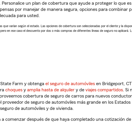
. Personalice un plan de cobertura que ayude a proteger lo que es 
pensas por manejar de manera segura, opciones para combinar pó
adecuada para usted.
 que varían según el estado. Las opciones de cobertura son seleccionadas por el cliente y la disponib
, pero en ese caso el descuento por dos o más compras de diferentes líneas de seguro no aplicará. 
n State Farm y obtenga
el seguro de automóviles
en Bridgeport, CT
tra
choques
y
amplia hasta de alquiler
y de
viajes compartidos
. Si
s proveemos cobertura de seguro de carros para nuevos conductores
l proveedor de seguro de automóviles más grande en los Estados
seguro de automóviles y de vivienda.
á a comenzar después de que haya completado una cotización de se