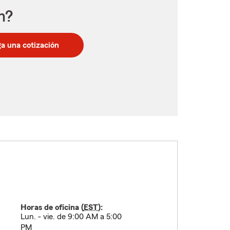
n?
a una cotización
Horas de oficina (
EST
):
Lun. - vie. de 9:00 AM a 5:00
PM