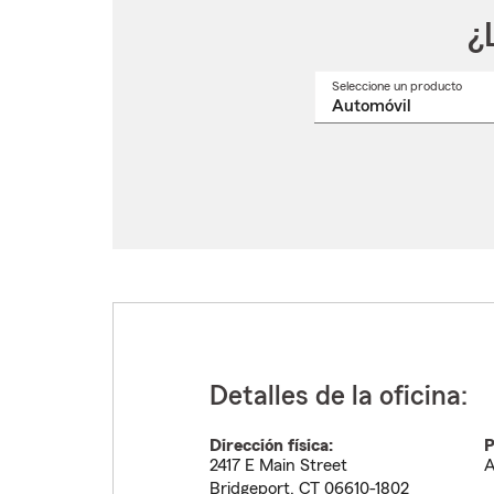
¿
Seleccione un producto
Selec
un
nomb
de
produ
del
menú
despl
Detalles de la oficina:
Dirección física:
P
2417 E Main Street
A
Bridgeport
,
CT
06610-1802