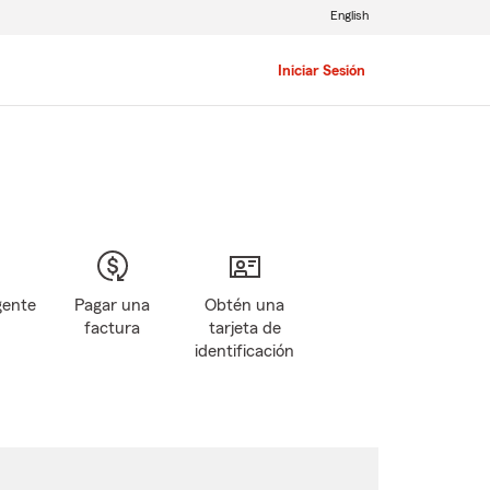
English
Iniciar Sesión
gente
Pagar una
Obtén una
factura
tarjeta de
identificación