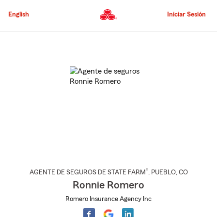
Pasar
al
English
Iniciar Sesión
contenido
principal
Comienzo
del
contenido
principal
®
AGENTE DE SEGUROS DE STATE FARM
,
PUEBLO
, CO
Ronnie Romero
Romero Insurance Agency Inc