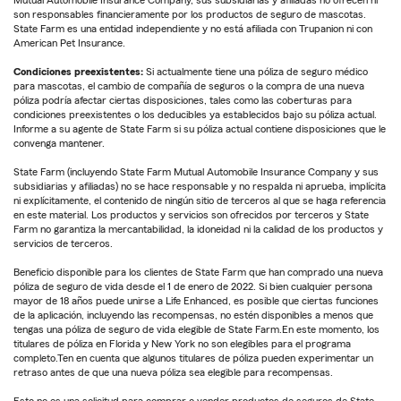
Mutual Automobile Insurance Company, sus subsidiarias y afiliadas no ofrecen ni
son responsables financieramente por los productos de seguro de mascotas.
State Farm es una entidad independiente y no está afiliada con Trupanion ni con
American Pet Insurance.
Condiciones preexistentes:
Si actualmente tiene una póliza de seguro médico
para mascotas, el cambio de compañía de seguros o la compra de una nueva
póliza podría afectar ciertas disposiciones, tales como las coberturas para
condiciones preexistentes o los deducibles ya establecidos bajo su póliza actual.
Informe a su agente de State Farm si su póliza actual contiene disposiciones que le
convenga mantener.
State Farm (incluyendo State Farm Mutual Automobile Insurance Company y sus
subsidiarias y afiliadas) no se hace responsable y no respalda ni aprueba, implícita
ni explícitamente, el contenido de ningún sitio de terceros al que se haga referencia
en este material. Los productos y servicios son ofrecidos por terceros y State
Farm no garantiza la mercantabilidad, la idoneidad ni la calidad de los productos y
servicios de terceros.
Beneficio disponible para los clientes de State Farm que han comprado una nueva
póliza de seguro de vida desde el 1 de enero de 2022. Si bien cualquier persona
mayor de 18 años puede unirse a Life Enhanced, es posible que ciertas funciones
de la aplicación, incluyendo las recompensas, no estén disponibles a menos que
tengas una póliza de seguro de vida elegible de State Farm.En este momento, los
titulares de póliza en Florida y New York no son elegibles para el programa
completo.Ten en cuenta que algunos titulares de póliza pueden experimentar un
retraso antes de que una nueva póliza sea elegible para recompensas.