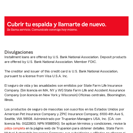
Divulgaciones
Installment loans are offered by U.S. Bank National Association. Deposit products
are offered by U.S. Bank National Association. Member FDIC.
The creditor and issuer of this credit card is U.S. Bank National Association,
pursuant to a license from Visa U.S.A. Inc.
El seguro de vida y las anualidades son emitidos por State Farm Life Insurance
Company. (Sin licencia en MA, NY y WI) State Farm Life and Accident Assurance
Company (con licencia en New York y Wisconsin) Oficinas centrales, Bloomington,
Illinois.
Los productos de seguro de mascotas son suscritos en los Estados Unidos por
American Pet Insurance Company y ZPIC Insurance Company, 6100-4th Ave S,
Seattle, WA 98108. Administrado por Trupanion Managers USA, Inc. (CA: con
licencia No. 0G22803, NPN 9588590). Se aplican términos y condiciones, revise la
póliza completa
en la página web de Trupanion para obtener detalles. State Farm