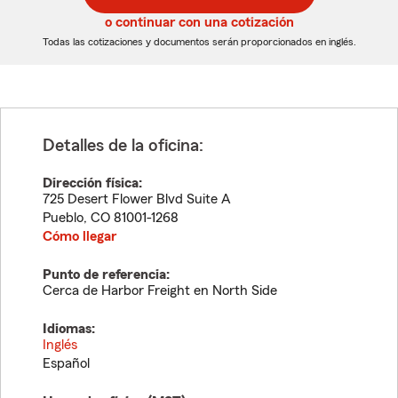
5
5
o continuar con una cotización
dígitos
dígitos
Todas las cotizaciones y documentos serán proporcionados en inglés.
Detalles de la oficina:
Dirección física:
725 Desert Flower Blvd Suite A
Pueblo
,
CO
81001-1268
Cómo llegar
Punto de referencia:
Cerca de Harbor Freight en North Side
Idiomas:
Inglés
Español