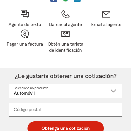
Agente de texto
Llamar al agente
Email al agente
Pagar una factura
Obtén una tarjeta
de identificación
¿Le gustaría obtener una cotización?
Seleccione un producto
Seleccione
un
nombre
de
producto
del
Código postal
Ingresa
Ingresa
_____
menú
un
un
desplegable
código
código
postal
postal
Obtenga una cotización
de
de