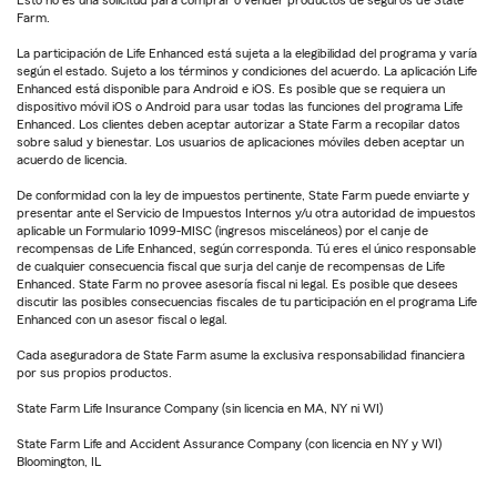
Esto no es una solicitud para comprar o vender productos de seguros de State
Farm.
La participación de Life Enhanced está sujeta a la elegibilidad del programa y varía
según el estado. Sujeto a los términos y condiciones del acuerdo. La aplicación Life
Enhanced está disponible para Android e iOS. Es posible que se requiera un
dispositivo móvil iOS o Android para usar todas las funciones del programa Life
Enhanced. Los clientes deben aceptar autorizar a State Farm a recopilar datos
sobre salud y bienestar. Los usuarios de aplicaciones móviles deben aceptar un
acuerdo de licencia.
De conformidad con la ley de impuestos pertinente, State Farm puede enviarte y
presentar ante el Servicio de Impuestos Internos y/u otra autoridad de impuestos
aplicable un Formulario 1099-MISC (ingresos misceláneos) por el canje de
recompensas de Life Enhanced, según corresponda. Tú eres el único responsable
de cualquier consecuencia fiscal que surja del canje de recompensas de Life
Enhanced. State Farm no provee asesoría fiscal ni legal. Es posible que desees
discutir las posibles consecuencias fiscales de tu participación en el programa Life
Enhanced con un asesor fiscal o legal.
Cada aseguradora de State Farm asume la exclusiva responsabilidad financiera
por sus propios productos.
State Farm Life Insurance Company (sin licencia en MA, NY ni WI)
State Farm Life and Accident Assurance Company (con licencia en NY y WI)
Bloomington, IL