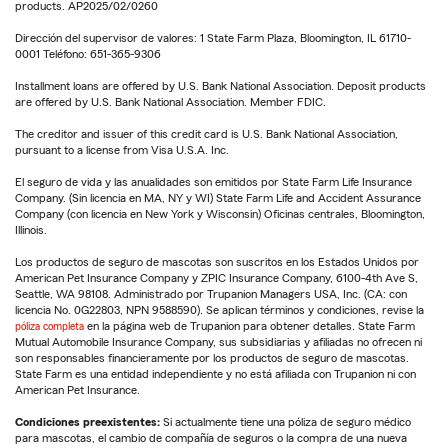
products. AP2025/02/0260
Dirección del supervisor de valores: 1 State Farm Plaza, Bloomington, IL 61710-
0001 Teléfono: 651-365-9306
Installment loans are offered by U.S. Bank National Association. Deposit products
are offered by U.S. Bank National Association. Member FDIC.
The creditor and issuer of this credit card is U.S. Bank National Association,
pursuant to a license from Visa U.S.A. Inc.
El seguro de vida y las anualidades son emitidos por State Farm Life Insurance
Company. (Sin licencia en MA, NY y WI) State Farm Life and Accident Assurance
Company (con licencia en New York y Wisconsin) Oficinas centrales, Bloomington,
Illinois.
Los productos de seguro de mascotas son suscritos en los Estados Unidos por
American Pet Insurance Company y ZPIC Insurance Company, 6100-4th Ave S,
Seattle, WA 98108. Administrado por Trupanion Managers USA, Inc. (CA: con
licencia No. 0G22803, NPN 9588590). Se aplican términos y condiciones, revise la
póliza completa
en la página web de Trupanion para obtener detalles. State Farm
Mutual Automobile Insurance Company, sus subsidiarias y afiliadas no ofrecen ni
son responsables financieramente por los productos de seguro de mascotas.
State Farm es una entidad independiente y no está afiliada con Trupanion ni con
American Pet Insurance.
Condiciones preexistentes:
Si actualmente tiene una póliza de seguro médico
para mascotas, el cambio de compañía de seguros o la compra de una nueva