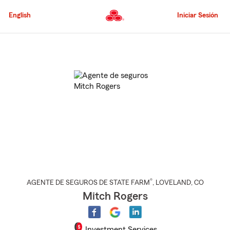
Pasar
al
English
Iniciar Sesión
contenido
principal
Comienzo
del
contenido
principal
®
AGENTE DE SEGUROS DE STATE FARM
,
LOVELAND
, CO
Mitch Rogers
Investment Services