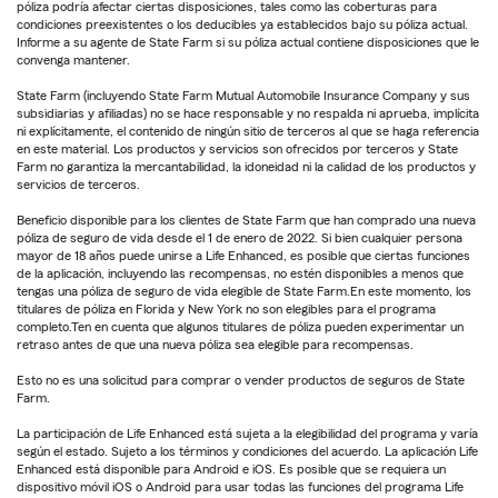
póliza podría afectar ciertas disposiciones, tales como las coberturas para
condiciones preexistentes o los deducibles ya establecidos bajo su póliza actual.
Informe a su agente de State Farm si su póliza actual contiene disposiciones que le
convenga mantener.
State Farm (incluyendo State Farm Mutual Automobile Insurance Company y sus
subsidiarias y afiliadas) no se hace responsable y no respalda ni aprueba, implícita
ni explícitamente, el contenido de ningún sitio de terceros al que se haga referencia
en este material. Los productos y servicios son ofrecidos por terceros y State
Farm no garantiza la mercantabilidad, la idoneidad ni la calidad de los productos y
servicios de terceros.
Beneficio disponible para los clientes de State Farm que han comprado una nueva
póliza de seguro de vida desde el 1 de enero de 2022. Si bien cualquier persona
mayor de 18 años puede unirse a Life Enhanced, es posible que ciertas funciones
de la aplicación, incluyendo las recompensas, no estén disponibles a menos que
tengas una póliza de seguro de vida elegible de State Farm.En este momento, los
titulares de póliza en Florida y New York no son elegibles para el programa
completo.Ten en cuenta que algunos titulares de póliza pueden experimentar un
retraso antes de que una nueva póliza sea elegible para recompensas.
Esto no es una solicitud para comprar o vender productos de seguros de State
Farm.
La participación de Life Enhanced está sujeta a la elegibilidad del programa y varía
según el estado. Sujeto a los términos y condiciones del acuerdo. La aplicación Life
Enhanced está disponible para Android e iOS. Es posible que se requiera un
dispositivo móvil iOS o Android para usar todas las funciones del programa Life