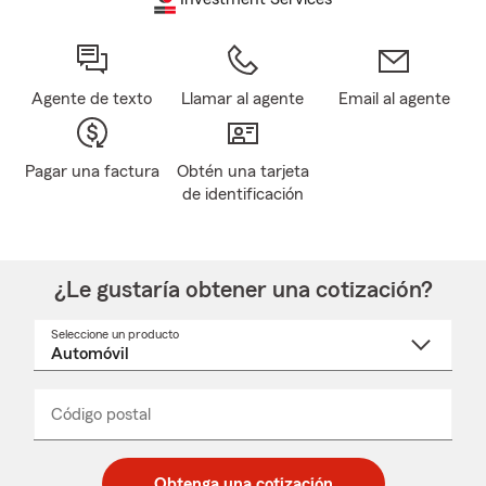
Agente de texto
Llamar al agente
Email al agente
Pagar una factura
Obtén una tarjeta
de identificación
¿Le gustaría obtener una cotización?
Seleccione un producto
Seleccione
un
nombre
de
producto
del
Código postal
Ingresa
Ingresa
_____
menú
un
un
desplegable
código
código
postal
postal
Obtenga una cotización