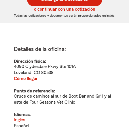
de
de
5
5
o continuar con una cotización
dígitos
dígitos
Todas las cotizaciones y documentos serán proporcionados en inglés.
Detalles de la oficina:
Dirección física:
4090 Clydesdale Pkwy Ste 101A
Loveland
,
CO
80538
Cómo llegar
Punto de referencia:
Cruce de caminos al sur de Boot Bar and Grill y al
este de Four Seasons Vet Clinic
Idiomas:
Inglés
Español