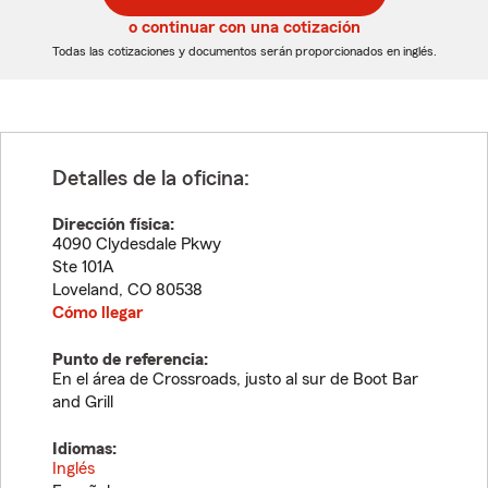
5
5
o continuar con una cotización
dígitos
dígitos
Todas las cotizaciones y documentos serán proporcionados en inglés.
Detalles de la oficina:
Dirección física:
4090 Clydesdale Pkwy
Ste 101A
Loveland
,
CO
80538
Cómo llegar
Punto de referencia:
En el área de Crossroads, justo al sur de Boot Bar
and Grill
Idiomas:
Inglés