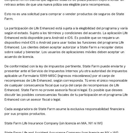
retraso antes de que una nueva póliza sea elegible para recompensas.
Esto no es una solicitud para comprar o vender productos de seguros de State
Farm.
La participación de Life Enhanced está sujeta a la elegibilidad del programa y varía
según el estado. Sujeto a los términos y condiciones del acuerdo. La aplicación Life
Enhanced está disponible para Android e iOS. Es posible que se requiera un
dispositivo móvil iOS o Android para usar todas las funciones del programa Life
Enhanced. Los clientes deben aceptar autorizar a State Farm a recopilar datos
sobre salud y bienestar. Los usuarios de aplicaciones móviles deben aceptar un
acuerdo de licencia.
De conformidad con la ley de impuestos pertinente, State Farm puede enviarte y
presentar ante el Servicio de Impuestos Internos y/u otra autoridad de impuestos
aplicable un Formulario 1099-MISC (ingresos misceláneos) por el canje de
recompensas de Life Enhanced, según corresponda. Tú eres el único responsable
de cualquier consecuencia fiscal que surja del canje de recompensas de Life
Enhanced. State Farm no provee asesoría fiscal ni legal. Es posible que desees
discutir las posibles consecuencias fiscales de tu participación en el programa Life
Enhanced con un asesor fiscal o legal.
Cada aseguradora de State Farm asume la exclusiva responsabilidad financiera
por sus propios productos.
State Farm Life Insurance Company (sin licencia en MA, NY ni WI)
State Farm Life and Accident Assurance Company (con licencia en NY y WI)