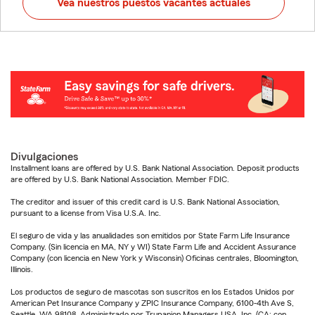
Vea nuestros puestos vacantes actuales
Divulgaciones
Installment loans are offered by U.S. Bank National Association. Deposit products
are offered by U.S. Bank National Association. Member FDIC.
The creditor and issuer of this credit card is U.S. Bank National Association,
pursuant to a license from Visa U.S.A. Inc.
El seguro de vida y las anualidades son emitidos por State Farm Life Insurance
Company. (Sin licencia en MA, NY y WI) State Farm Life and Accident Assurance
Company (con licencia en New York y Wisconsin) Oficinas centrales, Bloomington,
Illinois.
Los productos de seguro de mascotas son suscritos en los Estados Unidos por
American Pet Insurance Company y ZPIC Insurance Company, 6100-4th Ave S,
Seattle, WA 98108. Administrado por Trupanion Managers USA, Inc. (CA: con