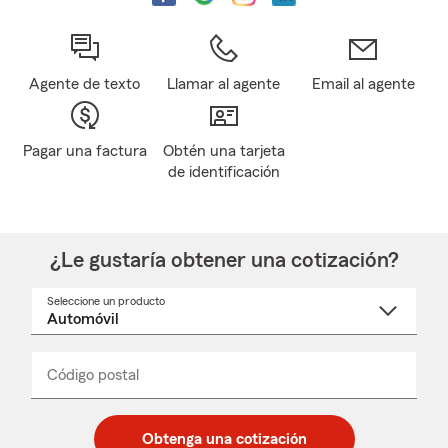
Agente de texto
Llamar al agente
Email al agente
Pagar una factura
Obtén una tarjeta
de identificación
¿Le gustaría obtener una cotización?
Seleccione un producto
Seleccione
un
nombre
de
producto
del
Código postal
Ingresa
Ingresa
_____
menú
un
un
desplegable
código
código
postal
postal
Obtenga una cotización
de
de