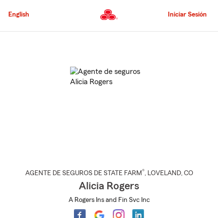
Pasar
al
English
Iniciar Sesión
contenido
principal
Comienzo
del
contenido
principal
®
AGENTE DE SEGUROS DE STATE FARM
,
LOVELAND
, CO
Alicia Rogers
A Rogers Ins and Fin Svc Inc