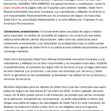
licencia No. 0G22803, NPN 9588590). Se aplican términos y condiciones, revise la
póliza completa
en la página web de Trupanion para obtener detalles. State Farm
Mutual Automobile Insurance Company, sus subsidiarias y afiliadas no ofrecen ni
son responsables financieramente por los productos de seguro de mascotas.
State Farm es una entidad independiente y no está afiliada con Trupanion ni con
American Pet Insurance.
Condiciones preexistentes:
Si actualmente tiene una póliza de seguro médico
para mascotas, el cambio de compañía de seguros o la compra de una nueva
póliza podría afectar ciertas disposiciones, tales como las coberturas para
condiciones preexistentes o los deducibles ya establecidos bajo su póliza actual.
Informe a su agente de State Farm si su póliza actual contiene disposiciones que le
convenga mantener.
State Farm (incluyendo State Farm Mutual Automobile Insurance Company y sus
subsidiarias y afiliadas) no se hace responsable y no respalda ni aprueba, implícita
ni explícitamente, el contenido de ningún sitio de terceros al que se haga referencia
en este material. Los productos y servicios son ofrecidos por terceros y State
Farm no garantiza la mercantabilidad, la idoneidad ni la calidad de los productos y
servicios de terceros.
Beneficio disponible para los clientes de State Farm que han comprado una nueva
póliza de seguro de vida desde el 1 de enero de 2022. Si bien cualquier persona
mayor de 18 años puede unirse a Life Enhanced, es posible que ciertas funciones
de la aplicación, incluyendo las recompensas, no estén disponibles a menos que
tengas una póliza de seguro de vida elegible de State Farm.En este momento, los
titulares de póliza en Florida y New York no son elegibles para el programa
completo.Ten en cuenta que algunos titulares de póliza pueden experimentar un