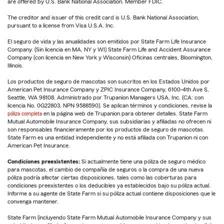
are offered by U.S. Bank National Association. Member FDIC.
The creditor and issuer of this credit card is U.S. Bank National Association,
pursuant to a license from Visa U.S.A. Inc.
El seguro de vida y las anualidades son emitidos por State Farm Life Insurance
Company. (Sin licencia en MA, NY y WI) State Farm Life and Accident Assurance
Company (con licencia en New York y Wisconsin) Oficinas centrales, Bloomington,
Illinois.
Los productos de seguro de mascotas son suscritos en los Estados Unidos por
American Pet Insurance Company y ZPIC Insurance Company, 6100-4th Ave S,
Seattle, WA 98108. Administrado por Trupanion Managers USA, Inc. (CA: con
licencia No. 0G22803, NPN 9588590). Se aplican términos y condiciones, revise la
póliza completa
en la página web de Trupanion para obtener detalles. State Farm
Mutual Automobile Insurance Company, sus subsidiarias y afiliadas no ofrecen ni
son responsables financieramente por los productos de seguro de mascotas.
State Farm es una entidad independiente y no está afiliada con Trupanion ni con
American Pet Insurance.
Condiciones preexistentes:
Si actualmente tiene una póliza de seguro médico
para mascotas, el cambio de compañía de seguros o la compra de una nueva
póliza podría afectar ciertas disposiciones, tales como las coberturas para
condiciones preexistentes o los deducibles ya establecidos bajo su póliza actual.
Informe a su agente de State Farm si su póliza actual contiene disposiciones que le
convenga mantener.
State Farm (incluyendo State Farm Mutual Automobile Insurance Company y sus