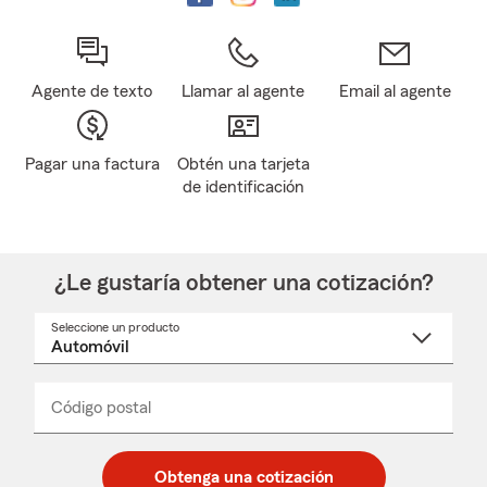
Agente de texto
Llamar al agente
Email al agente
Pagar una factura
Obtén una tarjeta
de identificación
¿Le gustaría obtener una cotización?
Seleccione un producto
Seleccione
un
nombre
de
producto
del
Código postal
Ingresa
Ingresa
_____
menú
un
un
desplegable
código
código
postal
postal
Obtenga una cotización
de
de