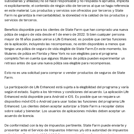
subsidiarias y afiliadas) no se hace responsable y no respalda ni aprueba, implícita
ni explícitamente, el contenido de ningún sitio de terceros al que se haga referencia
en este material. Los productos y servicios son ofrecidos por terceros y State
Farm no garantiza la mercantabilidad, la idoneidad ni la calidad de los productos y
servicios de terceros.
Beneficio disponible para los clientes de State Farm que han comprado una nueva
póliza de seguro de vida desde el 1 de enero de 2022. Si bien cualquier persona
mayor de 18 años puede unirse a Life Enhanced, es posible que ciertas funciones
de la aplicación, incluyendo las recompensas, no estén disponibles a menos que
tengas una póliza de seguro de vida elegible de State Farm.En este momento, los
titulares de póliza en Florida y New York no son elegibles para el programa
completo.Ten en cuenta que algunos titulares de póliza pueden experimentar un
retraso antes de que una nueva póliza sea elegible para recompensas.
Esto no es una solicitud para comprar o vender productos de seguros de State
Farm.
La participación de Life Enhanced está sujeta a la elegibilidad del programa y varía
según el estado. Sujeto a los términos y condiciones del acuerdo. La aplicación Life
Enhanced está disponible para Android e iOS. Es posible que se requiera un
dispositivo móvil iOS o Android para usar todas las funciones del programa Life
Enhanced. Los clientes deben aceptar autorizar a State Farm a recopilar datos
sobre salud y bienestar. Los usuarios de aplicaciones móviles deben aceptar un
acuerdo de licencia.
De conformidad con la ley de impuestos pertinente, State Farm puede enviarte y
presentar ante el Servicio de Impuestos Internos y/u otra autoridad de impuestos