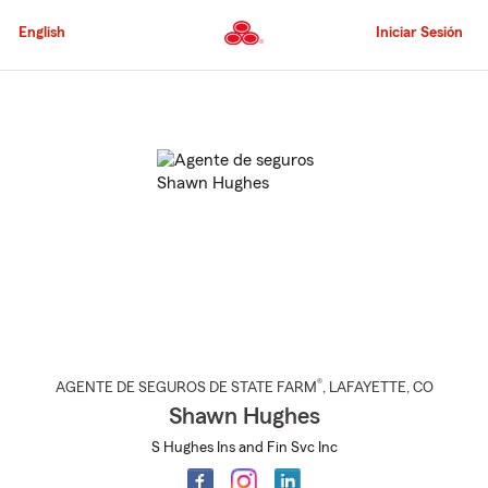
Pasar
al
English
Iniciar Sesión
contenido
principal
Comienzo
del
contenido
principal
®
AGENTE DE SEGUROS DE STATE FARM
,
LAFAYETTE
, CO
Shawn Hughes
S Hughes Ins and Fin Svc Inc