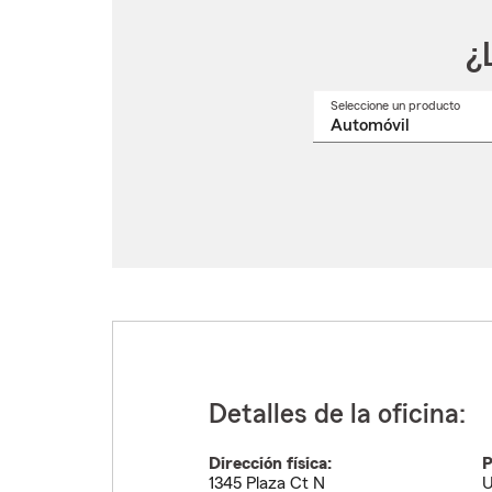
¿
Seleccione un producto
Selec
un
nomb
de
produ
del
menú
despl
Detalles de la oficina:
Dirección física:
P
1345 Plaza Ct N
U