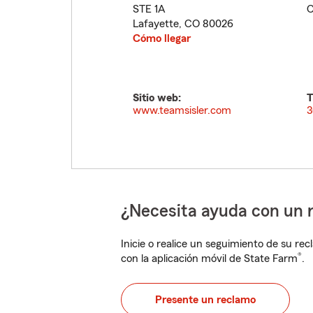
STE 1A
C
Lafayette
,
CO
80026
Cómo llegar
Sitio web:
T
www.teamsisler.com
3
¿Necesita ayuda con un 
Inicie o realice un seguimiento de su rec
®
con la aplicación móvil de State Farm
.
Presente un reclamo