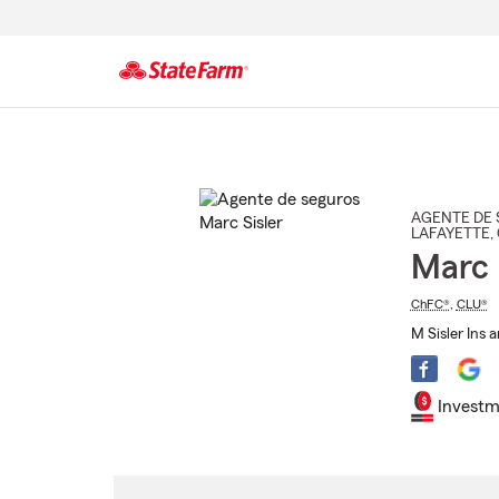
Comienzo
del
contenido
principal
AGENTE DE 
LAFAYETTE
,
Marc 
ChFC®
,
CLU®
M Sisler Ins 
Investm