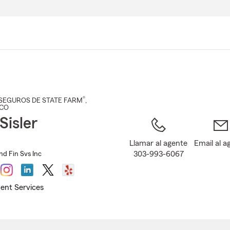
Pasar
al
contenido
principal
®
SEGUROS DE STATE FARM
,
 CO
Sisler
Llamar al agente
Email al a
303-993-6067
and Fin Svs Inc
ent Services