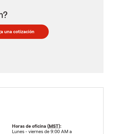
n?
a una cotización
Horas de oficina (
MST
):
Lunes - viernes de 9:00 AM a