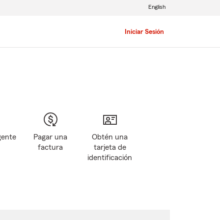
English
Iniciar Sesión
gente
Pagar una
Obtén una
factura
tarjeta de
identificación