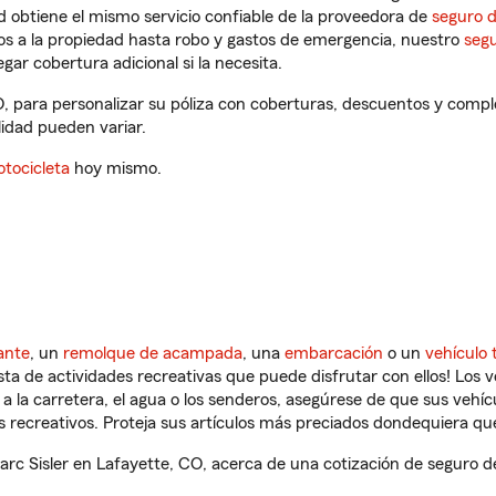
 obtiene el mismo servicio confiable de la proveedora de
seguro 
os a la propiedad hasta robo y gastos de emergencia, nuestro
segu
gar cobertura adicional si la necesita.
O, para personalizar su póliza con coberturas, descuentos y comp
ilidad pueden variar.
tocicleta
hoy mismo.
ante
, un
remolque de acampada
, una
embarcación
o un
vehículo 
ista de actividades recreativas que puede disfrutar con ellos! Los 
a la carretera, el agua o los senderos, asegúrese de que sus vehí
 recreativos. Proteja sus artículos más preciados dondequiera qu
c Sisler en Lafayette, CO, acerca de una cotización de seguro de