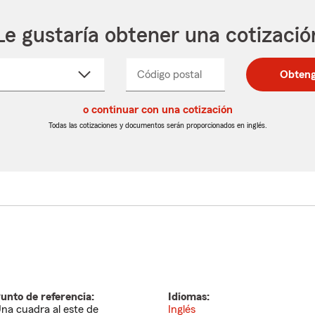
Le gustaría obtener una cotizació
cione
Código postal
Ingresa
Ingresa
Obteng
_____
un
un
re
código
código
cto
o continuar con una cotización
postal
postal
de
de
Todas las cotizaciones y documentos serán proporcionados en inglés.
egable
5
5
dígitos
dígitos
unto de referencia:
Idiomas:
na cuadra al este de
Inglés