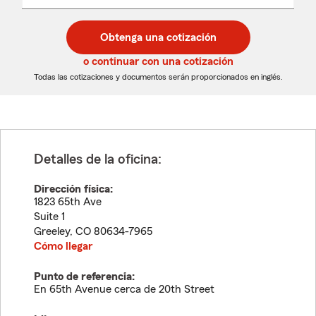
un
un
desplegable
código
código
postal
postal
Obtenga una cotización
de
de
5
5
o continuar con una cotización
dígitos
dígitos
Todas las cotizaciones y documentos serán proporcionados en inglés.
Detalles de la oficina:
Dirección física:
1823 65th Ave
Suite 1
Greeley
,
CO
80634-7965
Cómo llegar
Punto de referencia:
En 65th Avenue cerca de 20th Street