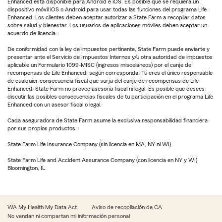
Enhanced está disponible para Android e iOS. Es posible que se requiera un
dispositivo móvil iOS o Android para usar todas las funciones del programa Life
Enhanced. Los clientes deben aceptar autorizar a State Farm a recopilar datos
sobre salud y bienestar. Los usuarios de aplicaciones móviles deben aceptar un
acuerdo de licencia.
De conformidad con la ley de impuestos pertinente, State Farm puede enviarte y
presentar ante el Servicio de Impuestos Internos y/u otra autoridad de impuestos
aplicable un Formulario 1099-MISC (ingresos misceláneos) por el canje de
recompensas de Life Enhanced, según corresponda. Tú eres el único responsable
de cualquier consecuencia fiscal que surja del canje de recompensas de Life
Enhanced. State Farm no provee asesoría fiscal ni legal. Es posible que desees
discutir las posibles consecuencias fiscales de tu participación en el programa Life
Enhanced con un asesor fiscal o legal.
Cada aseguradora de State Farm asume la exclusiva responsabilidad financiera
por sus propios productos.
State Farm Life Insurance Company (sin licencia en MA, NY ni WI)
State Farm Life and Accident Assurance Company (con licencia en NY y WI)
Bloomington, IL
WA My Health My Data Act
Aviso de recopilación de CA
No vendan ni compartan mi información personal