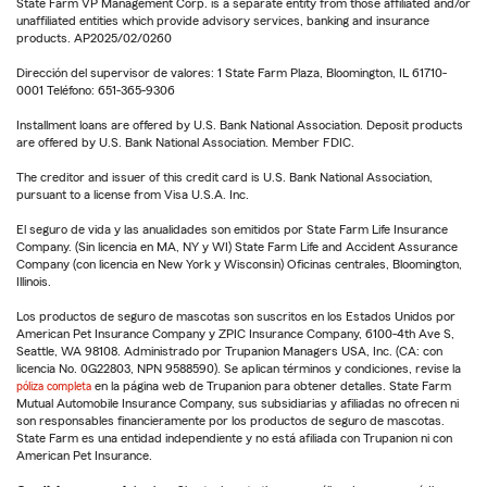
State Farm VP Management Corp. is a separate entity from those affiliated and/or
unaffiliated entities which provide advisory services, banking and insurance
products. AP2025/02/0260
Dirección del supervisor de valores: 1 State Farm Plaza, Bloomington, IL 61710-
0001 Teléfono: 651-365-9306
Installment loans are offered by U.S. Bank National Association. Deposit products
are offered by U.S. Bank National Association. Member FDIC.
The creditor and issuer of this credit card is U.S. Bank National Association,
pursuant to a license from Visa U.S.A. Inc.
El seguro de vida y las anualidades son emitidos por State Farm Life Insurance
Company. (Sin licencia en MA, NY y WI) State Farm Life and Accident Assurance
Company (con licencia en New York y Wisconsin) Oficinas centrales, Bloomington,
Illinois.
Los productos de seguro de mascotas son suscritos en los Estados Unidos por
American Pet Insurance Company y ZPIC Insurance Company, 6100-4th Ave S,
Seattle, WA 98108. Administrado por Trupanion Managers USA, Inc. (CA: con
licencia No. 0G22803, NPN 9588590). Se aplican términos y condiciones, revise la
póliza completa
en la página web de Trupanion para obtener detalles. State Farm
Mutual Automobile Insurance Company, sus subsidiarias y afiliadas no ofrecen ni
son responsables financieramente por los productos de seguro de mascotas.
State Farm es una entidad independiente y no está afiliada con Trupanion ni con
American Pet Insurance.