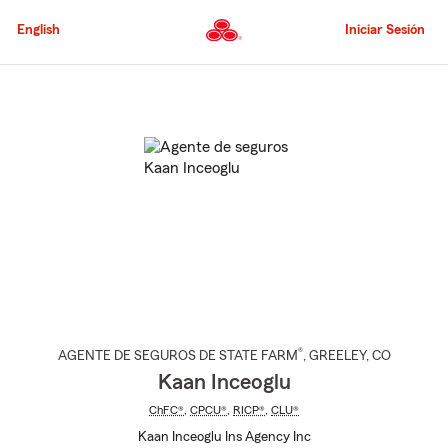
Pasar
al
English
Iniciar Sesión
contenido
principal
Comienzo
del
contenido
principal
®
AGENTE DE SEGUROS DE STATE FARM
,
GREELEY
, CO
Kaan Inceoglu
ChFC®
,
CPCU®
,
RICP®
,
CLU®
Kaan Inceoglu Ins Agency Inc