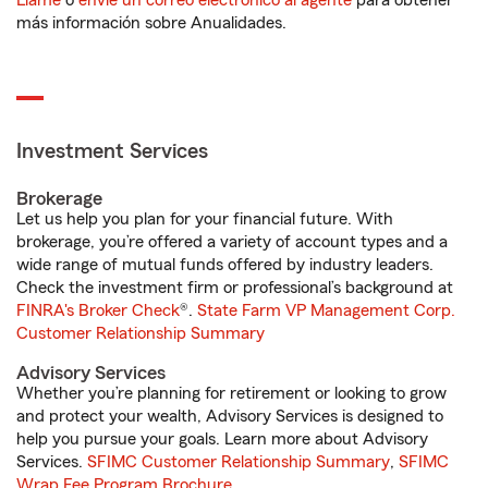
Llame
o
envíe un correo electrónico al agente
para obtener
más información sobre Anualidades.
Investment Services
Brokerage
Let us help you plan for your financial future. With
brokerage, you’re offered a variety of account types and a
wide range of mutual funds offered by industry leaders.
Check the investment firm or professional’s background at
FINRA's Broker Check
®.
State Farm VP Management Corp.
Customer Relationship Summary
Advisory Services
Whether you’re planning for retirement or looking to grow
and protect your wealth, Advisory Services is designed to
help you pursue your goals. Learn more about Advisory
Services.
SFIMC Customer Relationship Summary
,
SFIMC
Wrap Fee Program Brochure
.