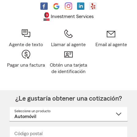
Investment Services
Agente de texto
Llamar al agente
Email al agente
Pagar una factura
Obtén una tarjeta
de identificación
¿Le gustaría obtener una cotización?
Seleccione un producto
Seleccione
un
nombre
de
producto
del
Código postal
Ingresa
Ingresa
_____
menú