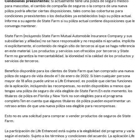
Condiciones preexistentes:
Si actualmente tiene una póliza de seguro médico
para mascotas, el cambio de compañía de seguros o la compra de una nueva
póliza podría afectar ciertas disposiciones, tales como las coberturas para
condiciones preexistentes o los deducibles ya establecidos bajo su póliza actual.
Informe a su agente de State Farm si su póliza actual contiene disposiciones que le
convenga mantener.
State Farm (incluyendo State Farm Mutual Automobile Insurance Company y sus
subsidiarias y afiliadas) no se hace responsable y no respalda ni aprueba, implícita
ni explícitamente, el contenido de ningún sitio de terceros al que se haga referencia
en este material. Los productos y servicios son ofrecidos por terceros y State
Farm no garantiza la mercantabilidad, la idoneidad ni la calidad de los productos y
servicios de terceros.
Beneficio disponible para los clientes de State Farm que han comprado una nueva
póliza de seguro de vida desde el 1 de enero de 2022. Si bien cualquier persona
mayor de 18 años puede unirse a Life Enhanced, es posible que ciertas funciones
de la aplicación, incluyendo las recompensas, no estén disponibles a menos que
tengas una póliza de seguro de vida elegible de State Farm.En este momento, los
titulares de póliza en Florida y New York no son elegibles para el programa
completo.Ten en cuenta que algunos titulares de póliza pueden experimentar un
retraso antes de que una nueva póliza sea elegible para recompensas.
Esto no es una solicitud para comprar o vender productos de seguros de State
Farm.
La participación de Life Enhanced está sujeta a la elegibilidad del programa y varía
según el estado. Sujeto a los términos y condiciones del acuerdo. La aplicación Life