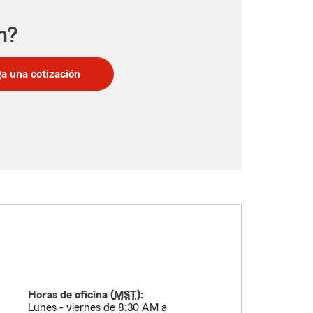
n?
a una cotización
Horas de oficina (
MST
):
Lunes - viernes de 8:30 AM a