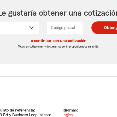
Le gustaría obtener una cotizació
cione
Código postal
Ingresa
Ingresa
Obteng
_____
un
un
re
código
código
cto
o continuar con una cotización
postal
postal
de
de
Todas las cotizaciones y documentos serán proporcionados en inglés.
egable
5
5
dígitos
dígitos
unto de referencia:
Idiomas:
9 Rd y Business Loop, al este
Inglés