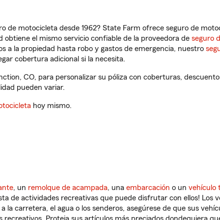
ro de motocicleta desde 1962? State Farm ofrece seguro de motoci
 obtiene el mismo servicio confiable de la proveedora de
seguro 
os a la propiedad hasta robo y gastos de emergencia, nuestro
segu
gar cobertura adicional si la necesita.
ction, CO, para personalizar su póliza con coberturas, descuent
ilidad pueden variar.
tocicleta
hoy mismo.
ante
, un
remolque de acampada
, una
embarcación
o un
vehículo 
ista de actividades recreativas que puede disfrutar con ellos! Los 
a la carretera, el agua o los senderos, asegúrese de que sus vehí
 recreativos. Proteja sus artículos más preciados dondequiera qu