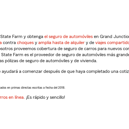
n State Farm y obtenga
el seguro de automóviles
en Grand Junction
a
contra
choques
y
amplia hasta de alquiler
y de
viajes compartid
nosotros proveemos cobertura de seguro de carros para nuevos con
e State Farm es el proveedor de seguro de automóviles más grand
 pólizas de seguro de automóviles y de vivienda.
 ayudará a comenzar después de que haya completado una cotizac
sados en primas directas escritas a fecha del 2018.
rros en línea
. ¡Es rápido y sencillo!