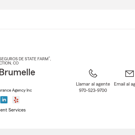
Pasar
al
contenido
principal
®
SEGUROS DE STATE FARM
,
CTION
, CO
Brumelle
Llamar al agente
Email al a
970-523-9700
urance Agency Inc
ent Services