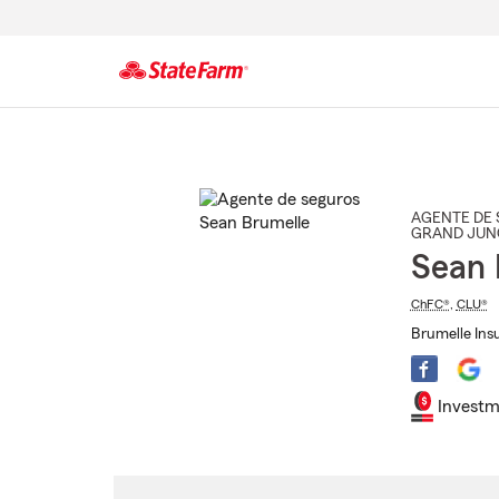
Comienzo
del
contenido
principal
AGENTE DE 
GRAND JUN
Sean 
ChFC®
,
CLU®
Brumelle Ins
Investm