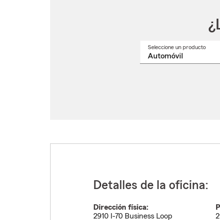
¿
Seleccione un producto
Selec
un
nomb
de
produ
del
menú
despl
Detalles de la oficina:
Dirección física:
P
2910 I-70 Business Loop
2