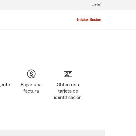
English
Iniciar Sesión
gente
Pagar una
Obtén una
factura
tarjeta de
identificación