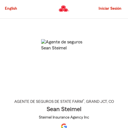
Pasar
al
English
Iniciar Sesión
contenido
principal
Comienzo
del
contenido
principal
®
AGENTE DE SEGUROS DE STATE FARM
,
GRAND JCT
, CO
Sean Steimel
Steimel Insurance Agency Inc