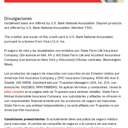
Divulgaciones
Installment loans are offered by U.S. Bank National Association. Deposit products
are offered by U.S. Bank National Association. Member FDIC.
The creditor and issuer of this credit card is U.S. Bank National Association,
pursuant to a license from Visa U.S.A. Inc.
El seguro de vida y las anualidades son emitidos por State Farm Life Insurance
Company. (Sin licencia en MA, NY y WI) State Farm Life and Accident Assurance
Company (con licencia en New York y Wisconsin) Oficinas centrales, Bloomington,
Illinois.
Los productos de seguro de mascotas son suscritos en los Estados Unidos por
American Pet Insurance Company y ZPIC Insurance Company, 6100-4th Ave S,
Seattle, WA 98108. Administrado por Trupanion Managers USA, Inc. (CA: con
licencia No. 0G22803, NPN 9588590). Se aplican términos y condiciones, revise la
póliza completa
en la página web de Trupanion para obtener detalles. State Farm
Mutual Automobile Insurance Company, sus subsidiarias y afiliadas no ofrecen ni
son responsables financieramente por los productos de seguro de mascotas.
State Farm es una entidad independiente y no está afiliada con Trupanion ni con
American Pet Insurance.
Condiciones preexistentes:
Si actualmente tiene una póliza de seguro médico
para mascotas, el cambio de compañía de seguros o la compra de una nueva