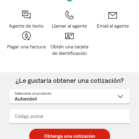
Agente de texto
Llamar al agente
Email al agente
Pagar una factura
Obtén una tarjeta
de identificación
¿Le gustaría obtener una cotización?
Seleccione un producto
Seleccione
un
nombre
de
producto
del
Código postal
Ingresa
Ingresa
_____
menú
un
un
desplegable
código
código
postal
postal
Obtenga una cotización
de
de