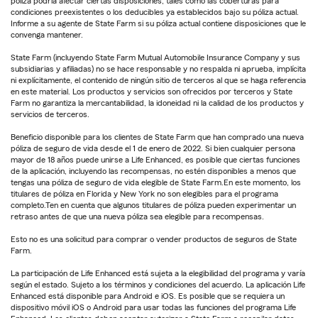
póliza podría afectar ciertas disposiciones, tales como las coberturas para
condiciones preexistentes o los deducibles ya establecidos bajo su póliza actual.
Informe a su agente de State Farm si su póliza actual contiene disposiciones que le
convenga mantener.
State Farm (incluyendo State Farm Mutual Automobile Insurance Company y sus
subsidiarias y afiliadas) no se hace responsable y no respalda ni aprueba, implícita
ni explícitamente, el contenido de ningún sitio de terceros al que se haga referencia
en este material. Los productos y servicios son ofrecidos por terceros y State
Farm no garantiza la mercantabilidad, la idoneidad ni la calidad de los productos y
servicios de terceros.
Beneficio disponible para los clientes de State Farm que han comprado una nueva
póliza de seguro de vida desde el 1 de enero de 2022. Si bien cualquier persona
mayor de 18 años puede unirse a Life Enhanced, es posible que ciertas funciones
de la aplicación, incluyendo las recompensas, no estén disponibles a menos que
tengas una póliza de seguro de vida elegible de State Farm.En este momento, los
titulares de póliza en Florida y New York no son elegibles para el programa
completo.Ten en cuenta que algunos titulares de póliza pueden experimentar un
retraso antes de que una nueva póliza sea elegible para recompensas.
Esto no es una solicitud para comprar o vender productos de seguros de State
Farm.
La participación de Life Enhanced está sujeta a la elegibilidad del programa y varía
según el estado. Sujeto a los términos y condiciones del acuerdo. La aplicación Life
Enhanced está disponible para Android e iOS. Es posible que se requiera un
dispositivo móvil iOS o Android para usar todas las funciones del programa Life