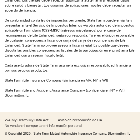
Enhanced. Los clientes deben aceptar autorizar a State Farm a recopilar datos
sobre salud y bienestar. Los usuarios de aplicaciones móviles deben aceptar un
acuerdo de licencia.
De conformidad con la ley de impuestos pertinente, State Farm puede enviarte y
presentar ante el Servicio de Impuestos Internos y/u otra autoridad de impuestos
aplicable un Formulario 1099-MISC (ingresos misceláneos) por el canje de
recompensas de Life Enhanced, según corresponda. Tú eres el único responsable
de cualquier consecuencia fiscal que surja del canje de recompensas de Life
Enhanced. State Farm no provee asesoría fiscal ni legal. Es posible que desees
discutir las posibles consecuencias fiscales de tu participación en el programa Life
Enhanced con un asesor fiscal o legal.
Cada aseguradora de State Farm asume la exclusiva responsabilidad financiera
por sus propios productos.
State Farm Life Insurance Company (sin licencia en MA, NY ni WI)
State Farm Life and Accident Assurance Company (con licencia en NY y WI)
Bloomington, IL
WA My Health My Data Act
Aviso de recopilación de CA
No vendan ni compartan mi información personal
© Copyright
2026
, State Farm Mutual Automobile Insurance Company, Bloomington, IL