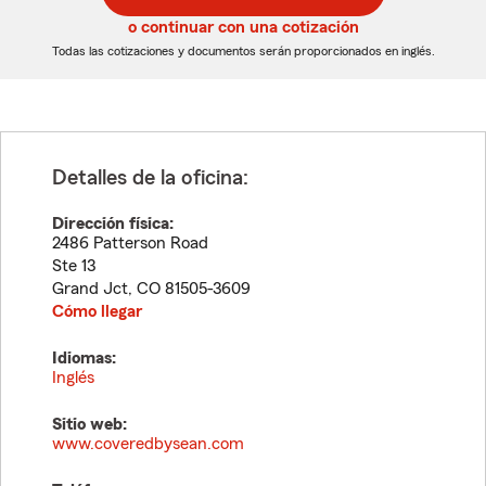
5
5
o continuar con una cotización
dígitos
dígitos
Todas las cotizaciones y documentos serán proporcionados en inglés.
Detalles de la oficina:
Dirección física:
2486 Patterson Road
Ste 13
Grand Jct
,
CO
81505-3609
Cómo llegar
Idiomas:
Inglés
Sitio web:
www.coveredbysean.com