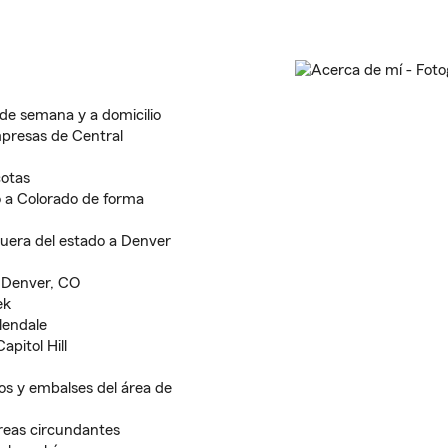
s de semana y a domicilio
mpresas de Central
cotas
o a Colorado de forma
uera del estado a Denver
n Denver, CO
ek
lendale
pitol Hill
os y embalses del área de
reas circundantes