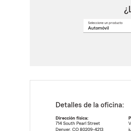
¿
Seleccione un producto
Selec
un
nomb
de
produ
del
menú
despl
Detalles de la oficina:
Dirección física:
P
714 South Pearl Street
V
Denver
,
CO
80209-4213
j