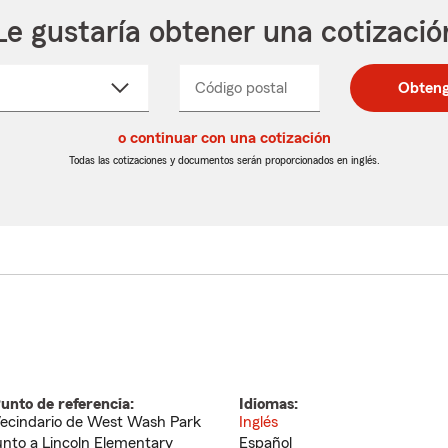
Le gustaría obtener una cotizació
cione
Código postal
Ingresa
Ingresa
Obteng
_____
un
un
re
código
código
cto
o continuar con una cotización
postal
postal
de
de
Todas las cotizaciones y documentos serán proporcionados en inglés.
egable
5
5
dígitos
dígitos
unto de referencia:
Idiomas:
ecindario de West Wash Park
Inglés
unto a Lincoln Elementary
Español