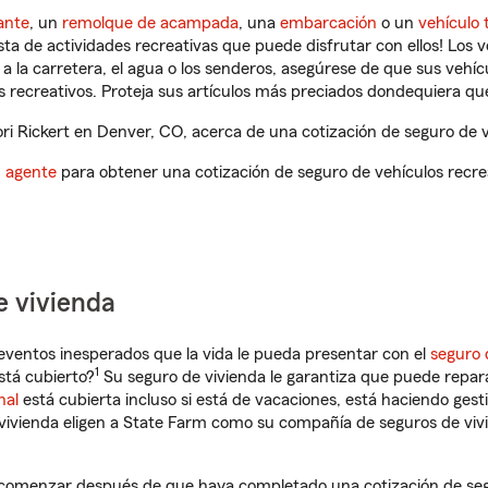
ante
, un
remolque de acampada
, una
embarcación
o un
vehículo 
ista de actividades recreativas que puede disfrutar con ellos! Los 
a la carretera, el agua o los senderos, asegúrese de que sus vehí
 recreativos. Proteja sus artículos más preciados dondequiera qu
i Rickert en Denver, CO, acerca de una cotización de seguro de v
n agente
para obtener una cotización de seguro de vehículos recre
e vivienda
eventos inesperados que la vida le pueda presentar con el
seguro 
1
stá cubierto?
Su seguro de vivienda le garantiza que puede repara
nal
está cubierta incluso si está de vacaciones, está haciendo gest
vivienda eligen a State Farm como su compañía de seguros de viv
 comenzar después de que haya completado una cotización de segur