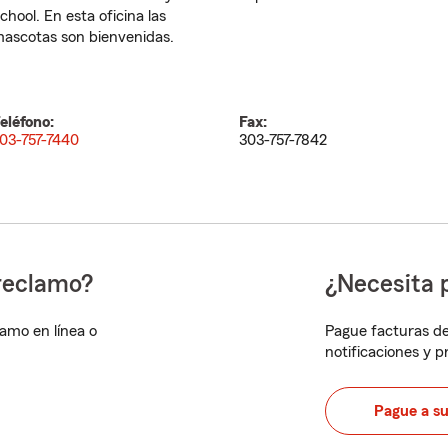
chool. En esta oficina las
ascotas son bienvenidas.
eléfono:
Fax:
03-757-7440
303-757-7842
reclamo?
¿Necesita 
lamo en línea o
Pague facturas de
notificaciones y 
Pague a s