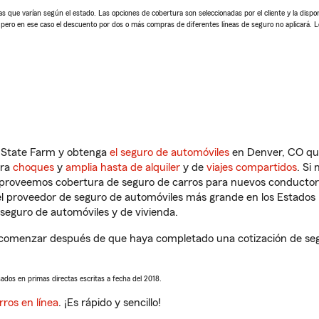
 que varían según el estado. Las opciones de cobertura son seleccionadas por el cliente y la disponib
, pero en ese caso el descuento por dos o más compras de diferentes líneas de seguro no aplicará. 
n State Farm y obtenga
el seguro de automóviles
en Denver, CO que
tra
choques
y
amplia hasta de alquiler
y de
viajes compartidos
. Si
s proveemos cobertura de seguro de carros para nuevos conductores
l proveedor de seguro de automóviles más grande en los Estados
seguro de automóviles y de vivienda.
 comenzar después de que haya completado una cotización de segur
sados en primas directas escritas a fecha del 2018.
rros en línea
. ¡Es rápido y sencillo!