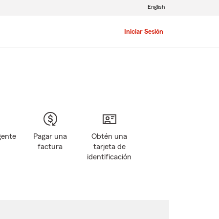
English
Iniciar Sesión
gente
Pagar una
Obtén una
factura
tarjeta de
identificación