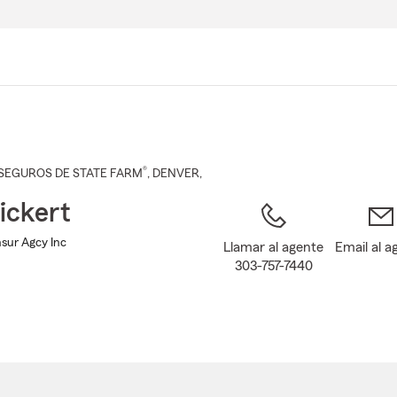
Pasar
al
contenido
principal
®
SEGUROS DE STATE FARM
,
DENVER
,
Rickert
Insur Agcy Inc
Llamar al agente
Email al a
303-757-7440