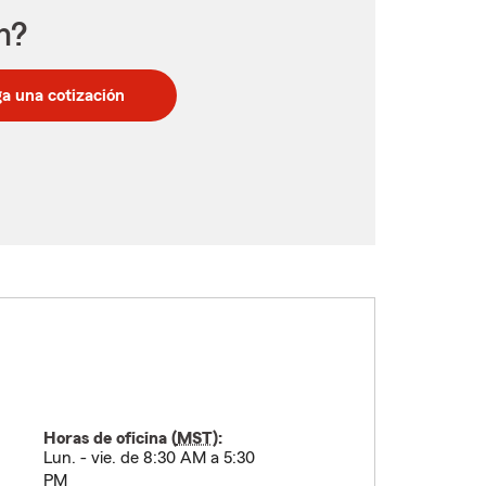
n?
a una cotización
Horas de oficina (
MST
):
Lun. - vie. de 8:30 AM a 5:30
PM