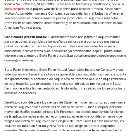
licencia No. 0G22803, NPN 9588590). Se aplican términos y condiciones, revise la
póliza completa
en la página web de Trupanion para obtener detalles. State Farm
Mutual Automobile Insurance Company, sus subsidiarias y afiliadas no ofrecen ni
son responsables financieramente por los productos de seguro de mascotas.
State Farm es una entidad independiente y no está afiliada con Trupanion ni con
American Pet Insurance.
Condiciones preexistentes:
Si actualmente tiene una póliza de seguro médico
para mascotas, el cambio de compañía de seguros o la compra de una nueva
póliza podría afectar ciertas disposiciones, tales como las coberturas para
condiciones preexistentes o los deducibles ya establecidos bajo su póliza actual.
Informe a su agente de State Farm si su póliza actual contiene disposiciones que le
convenga mantener.
State Farm (incluyendo State Farm Mutual Automobile Insurance Company y sus
subsidiarias y afiliadas) no se hace responsable y no respalda ni aprueba, implícita
ni explícitamente, el contenido de ningún sitio de terceros al que se haga referencia
en este material. Los productos y servicios son ofrecidos por terceros y State
Farm no garantiza la mercantabilidad, la idoneidad ni la calidad de los productos y
servicios de terceros.
Beneficio disponible para los clientes de State Farm que han comprado una nueva
póliza de seguro de vida desde el 1 de enero de 2022. Si bien cualquier persona
mayor de 18 años puede unirse a Life Enhanced, es posible que ciertas funciones
de la aplicación, incluyendo las recompensas, no estén disponibles a menos que
tengas una póliza de seguro de vida elegible de State Farm.En este momento, los
titulares de póliza en Florida y New York no son elegibles para el programa
completo.Ten en cuenta que algunos titulares de póliza pueden experimentar un