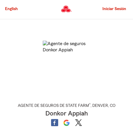
Pasar
al
English
Iniciar Sesión
contenido
principal
Comienzo
del
contenido
principal
®
AGENTE DE SEGUROS DE STATE FARM
,
DENVER
, CO
Donkor Appiah