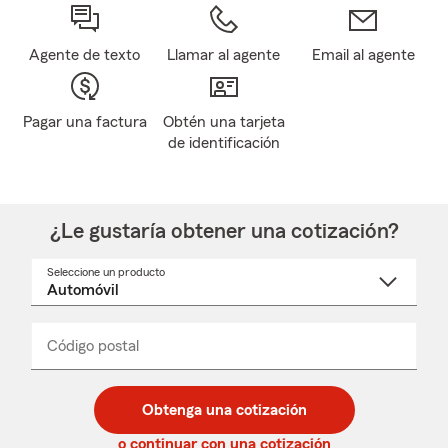
Agente de texto
Llamar al agente
Email al agente
Pagar una factura
Obtén una tarjeta
de identificación
¿Le gustaría obtener una cotización?
Seleccione un producto
Seleccione
un
nombre
de
producto
del
Código postal
Ingresa
Ingresa
_____
menú
un
un
desplegable
código
código
postal
postal
Obtenga una cotización
de
de
5
5
o continuar con una cotización