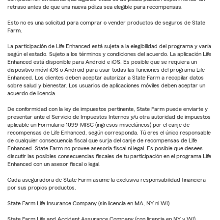
retraso antes de que una nueva póliza sea elegible para recompensas.
Esto no es una solicitud para comprar o vender productos de seguros de State
Farm.
La participación de Life Enhanced está sujeta a la elegibilidad del programa y varía
según el estado. Sujeto a los términos y condiciones del acuerdo. La aplicación Life
Enhanced está disponible para Android e iOS. Es posible que se requiera un
dispositivo móvil iOS o Android para usar todas las funciones del programa Life
Enhanced. Los clientes deben aceptar autorizar a State Farm a recopilar datos
sobre salud y bienestar. Los usuarios de aplicaciones móviles deben aceptar un
acuerdo de licencia.
De conformidad con la ley de impuestos pertinente, State Farm puede enviarte y
presentar ante el Servicio de Impuestos Internos y/u otra autoridad de impuestos
aplicable un Formulario 1099-MISC (ingresos misceláneos) por el canje de
recompensas de Life Enhanced, según corresponda. Tú eres el único responsable
de cualquier consecuencia fiscal que surja del canje de recompensas de Life
Enhanced. State Farm no provee asesoría fiscal ni legal. Es posible que desees
discutir las posibles consecuencias fiscales de tu participación en el programa Life
Enhanced con un asesor fiscal o legal.
Cada aseguradora de State Farm asume la exclusiva responsabilidad financiera
por sus propios productos.
State Farm Life Insurance Company (sin licencia en MA, NY ni WI)
State Farm Life and Accident Assurance Company (con licencia en NY y WI)