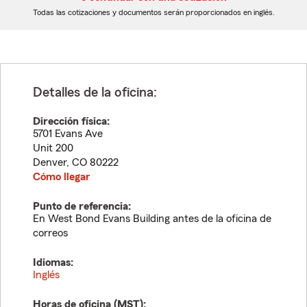
dígitos
dígitos
Todas las cotizaciones y documentos serán proporcionados en inglés.
Detalles de la oficina:
Dirección física:
5701 Evans Ave
Unit 200
Denver
,
CO
80222
Cómo llegar
Punto de referencia:
En West Bond Evans Building antes de la oficina de
correos
Idiomas:
Inglés
Horas de oficina (
MST
):