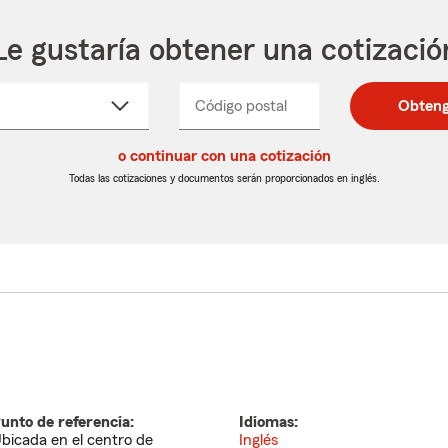
Le gustaría obtener una cotizació
cione
Código postal
Ingresa
Ingresa
Obteng
_____
un
un
re
código
código
cto
o continuar con una cotización
postal
postal
de
de
Todas las cotizaciones y documentos serán proporcionados en inglés.
egable
5
5
dígitos
dígitos
unto de referencia:
Idiomas:
bicada en el centro de
Inglés