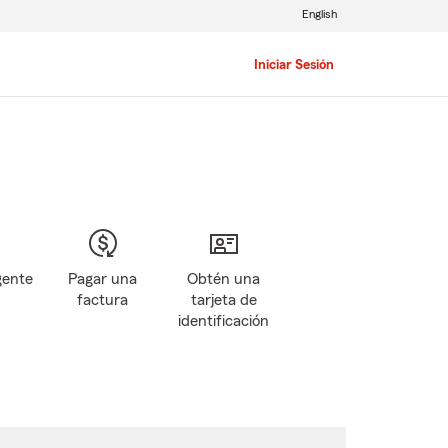
English
Iniciar Sesión
gente
Pagar una
Obtén una
factura
tarjeta de
identificación