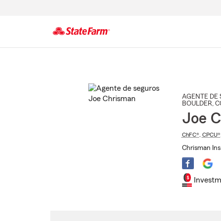
Comienzo
del
contenido
principal
AGENTE DE 
BOULDER
, 
Joe C
ChFC®
,
CPCU®
Chrisman Ins
Investm