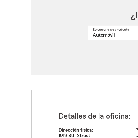
¿
Seleccione un producto
Selec
un
nomb
de
produ
del
menú
despl
Detalles de la oficina:
Dirección física:
P
1919 8th Street
U