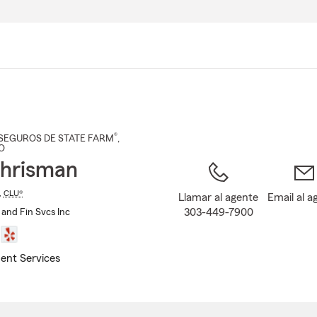
Pasar
al
contenido
principal
®
SEGUROS DE STATE FARM
,
CO
hrisman
,
CLU®
Llamar al agente
Email al a
303-449-7900
 and Fin Svcs Inc
ent Services