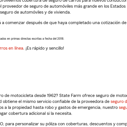
s proveemos cobertura de seguro de carros para nuevos conductores
l proveedor de seguro de automóviles más grande en los Estados
seguro de automóviles y de vivienda.
 a comenzar después de que haya completado una cotización de se
sados en primas directas escritas a fecha del 2018.
rros en línea
. ¡Es rápido y sencillo!
ro de motocicleta desde 1962? State Farm ofrece seguro de motoci
 obtiene el mismo servicio confiable de la proveedora de
seguro 
os a la propiedad hasta robo y gastos de emergencia, nuestro
segu
gar cobertura adicional si la necesita.
O, para personalizar su póliza con coberturas, descuentos y com