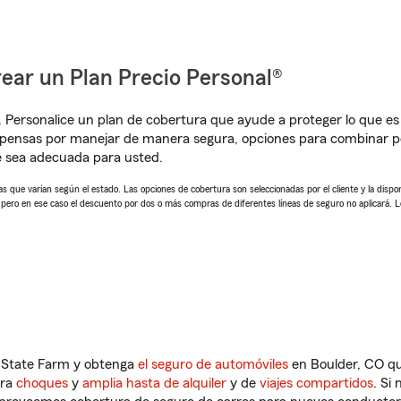
ear un Plan Precio Personal®
. Personalice un plan de cobertura que ayude a proteger lo que es 
mpensas por manejar de manera segura, opciones para combinar p
e sea adecuada para usted.
 que varían según el estado. Las opciones de cobertura son seleccionadas por el cliente y la disponib
, pero en ese caso el descuento por dos o más compras de diferentes líneas de seguro no aplicará. 
n State Farm y obtenga
el seguro de automóviles
en Boulder, CO qu
tra
choques
y
amplia hasta de alquiler
y de
viajes compartidos
. Si